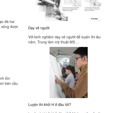
lạc đà hai
ất sống được
Dạy vẽ người
Với kinh nghiệm dạy vẽ người để luyện thi lâu
năm, Trung tâm mỹ thuật MS ...
inh tồn
Nam bán cầu.
Luyện thi khối H ở đâu tốt?