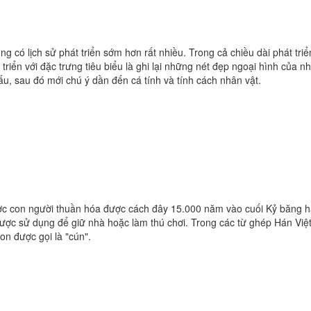
ung có lịch sử phát triển sớm hơn rất nhiều. Trong cả chiều dài phát triể
riển với đặc trưng tiêu biểu là ghi lại những nét đẹp ngoại hình của nh
u, sau đó mới chú ý dần đến cá tính và tính cách nhân vật.
ược con người thuần hóa được cách đây 15.000 năm vào cuối Kỷ băng hà
y được sử dụng để giữ nhà hoặc làm thú chơi. Trong các từ ghép Hán Việ
on được gọi là "cún".