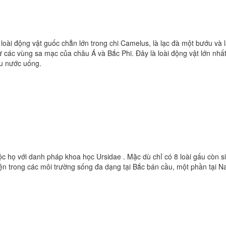
i loài động vật guốc chẵn lớn trong chi Camelus, là lạc đà một bướu và 
ừ các vùng sa mạc của châu Á và Bắc Phi. Đây là loài động vật lớn nh
ếu nước uống.
ộc họ với danh pháp khoa học Ursidae . Mặc dù chỉ có 8 loài gấu còn s
ện trong các môi trường sống đa dạng tại Bắc bán cầu, một phần tại 