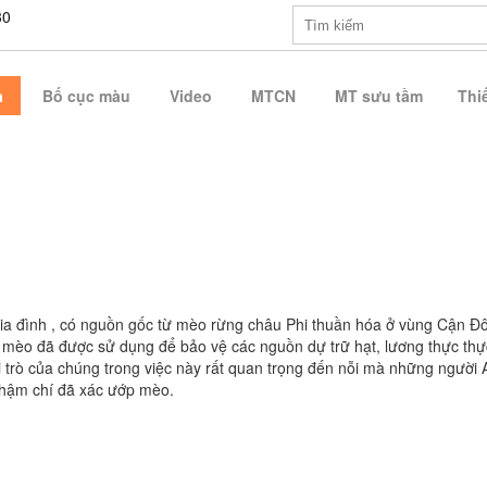
30
a
Bố cục màu
Video
MTCN
MT sưu tầm
Thiế
gia đình , có nguồn gốc từ mèo rừng châu Phi thuần hóa ở vùng Cận Đ
 , mèo đã được sử dụng để bảo vệ các nguồn dự trữ hạt, lương thực th
 trò của chúng trong việc này rất quan trọng đến nỗi mà những người 
thậm chí đã xác ướp mèo.