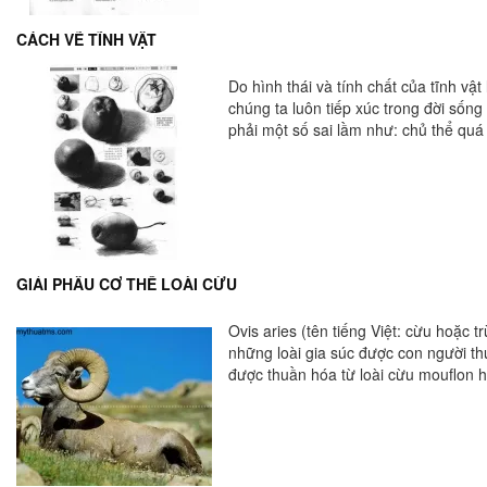
CÁCH VẼ TĨNH VẬT
Do hình thái và tính chất của tĩnh vật
chúng ta luôn tiếp xúc trong đời sốn
phải một số sai lầm như: chủ thể quá 
GIẢI PHẪU CƠ THỂ LOÀI CỪU
Ovis aries (tên tiếng Việt: cừu hoặc t
những loài gia súc được con người thuần hóa sớm nhất để nuôi lấy lông, 
được thuần hóa từ loài cừu mouflon 