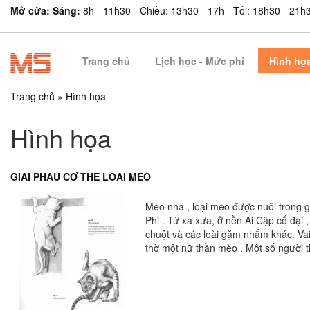
Mở cửa: Sáng:
8h - 11h30 - Chiều: 13h30 - 17h - Tối: 18h30 - 21h
Trang chủ
Lịch học - Mức phí
Hình họ
Trang chủ
»
Hình họa
Hình họa
GIẢI PHẪU CƠ THỂ LOÀI MÈO
Mèo nhà , loại mèo được nuôi trong 
Phi . Từ xa xưa, ở nền Ai Cập cổ đại
chuột và các loài gặm nhấm khác. Vai
thờ một nữ thần mèo . Một số người 