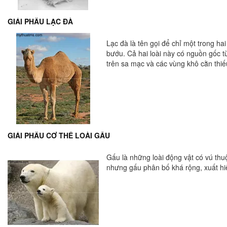
GIẢI PHẪU LẠC ĐÀ
Lạc đà là tên gọi để chỉ một trong ha
bướu. Cả hai loài này có nguồn gốc t
trên sa mạc và các vùng khô cằn thi
GIẢI PHẪU CƠ THỂ LOÀI GẤU
Gấu là những loài động vật có vú thu
nhưng gấu phân bố khá rộng, xuất hi