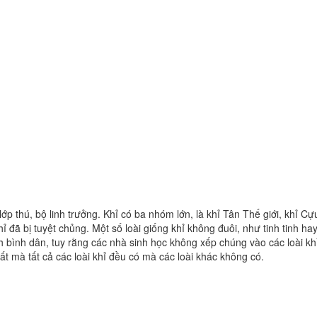
ớp thú, bộ linh trưởng. Khỉ có ba nhóm lớn, là khỉ Tân Thế giới, khỉ Cự
 khỉ không đuôi, như tinh tinh hay gibbon
h bình dân, tuy rằng các nhà sinh học không xếp chúng vào các loài khỉ
t mà tất cả các loài khỉ đều có mà các loài khác không có.