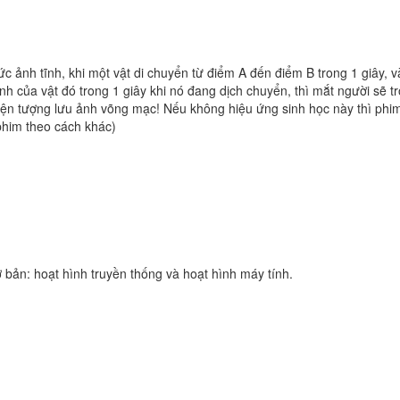
ức ảnh tĩnh, khi một vật di chuyển từ điểm A đến điểm B trong 1 giây, 
h của vật đó trong 1 giây khi nó đang dịch chuyển, thì mắt người sẽ t
hiện tượng lưu ảnh võng mạc! Nếu không hiệu ứng sinh học này thì phi
 phim theo cách khác)
bản: hoạt hình truyền thống và hoạt hình máy tính.