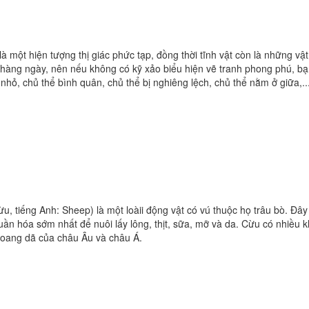
 là một hiện tượng thị giác phức tạp, đồng thời tĩnh vật còn là những vậ
g hàng ngày, nên nếu không có kỹ xảo biểu hiện vẽ tranh phong phú, b
nhỏ, chủ thể bình quân, chủ thể bị nghiêng lệch, chủ thể nằm ở giữa,..
rừu, tiếng Anh: Sheep) là một loàii động vật có vú thuộc họ trâu bò. Đây
thịt, sữa, mỡ và da. Cừu có nhiều khả năng
hoang dã của châu Âu và châu Á.