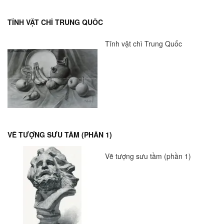
TĨNH VẬT CHÌ TRUNG QUỐC
Tĩnh vật chì Trung Quốc
VẼ TƯỢNG SƯU TẦM (PHẦN 1)
Vẽ tượng sưu tầm (phần 1)