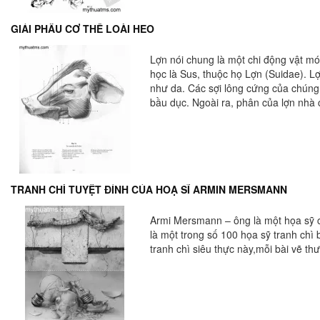
GIẢI PHẪU CƠ THỂ LOÀI HEO
Lợn nói chung là một chi động vật m
học là Sus, thuộc họ Lợn (Suidae). L
như da. Các sợi lông cứng của chúng
bầu dục. Ngoài ra, phân của lợn nhà
TRANH CHÌ TUYỆT ĐỈNH CỦA HOẠ SĨ ARMIN MERSMANN
Armi Mersmann – ông là một họa sỹ ch
là một trong số 100 họa sỹ tranh chì
tranh chì siêu thực này,mỗi bài vẽ t