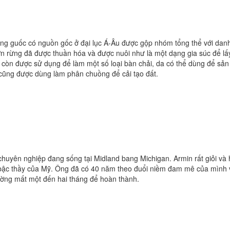
óng guốc có nguồn gốc ở đại lục Á-Âu được gộp nhóm tổng thể với da
ợn rừng đã được thuần hóa và được nuôi như là một dạng gia súc để lấy
 còn được sử dụng để làm một số loại bàn chải, da có thể dùng để sản
 cũng được dùng làm phân chuồng để cải tạo đất.
uyên nghiệp đang sống tại Midland bang Michigan. Armin rất giỏi và h
 bậc thầy của Mỹ. Ông đã có 40 năm theo đuổi niềm đam mê của mình v
hường mất một đến hai tháng để hoàn thành.