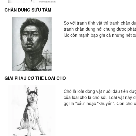
CHÂN DUNG SƯU TẦM
So với tranh tĩnh vật thì tranh chân d
tranh chân dung nới chung được phát t
lúc còn mạnh bạo ghi cả những nét xấ
GIẢI PHẪU CƠ THỂ LOÀI CHÓ
Chó là loài động vật nuôi đầu tiên đ
của loài chó là chó sói. Loài vật nà
gọi là "cẩu" hoặc "khuyển". Con chó c