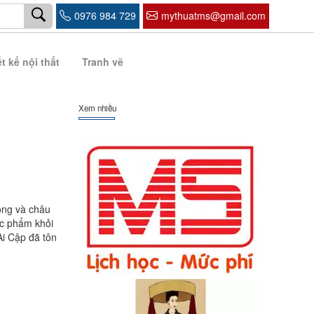
0976 984 729
mythuatms@gmail.com
t kế nội thất
Tranh vẽ
Xem nhiều
ông và châu
ực phẩm khỏi
Ai Cập đã tôn