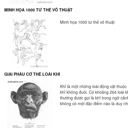
MINH HỌA 1000 TƯ THẾ VÕ THUẬT
Minh họa 1000 tư thế võ thuật
GIẢI PHẪU CƠ THỂ LOÀI KHỈ
Khỉ là một những loài động vật thuộc l
khỉ không đuôi. Có khoảng 264 loài khỉ đã bị tuyệt chủng. Một số loài giống
thường được gọi là khỉ trong ngữ cản
không có một đặc điểm nào là duy nhấ