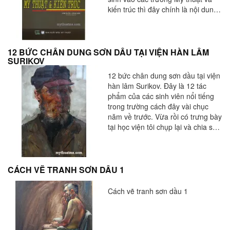
kiến trúc thì đây chính là nội dung
không thể thiếu được. Hình thức thi
bài hình họa có rất nhiều thể loại,
chẳng hạn như vẽ tranh tĩnh vật,
vẽ tượng thạch cao, vẽ đầu tượng,
12 BỨC CHÂN DUNG SƠN DẦU TẠI VIỆN HÀN LÂM
SURIKOV
vẻ tả thực,… thực…. Đối với những
hình thức vẽ này mà nói thì trước
12 bức chân dung sơn dầu tại viện
mắt là dựa vào năng lực quan sat,
hàn lâm Surikov. Đây là 12 tác
lý giải hình tượng, kết hợp với năng
phẩm của các sinh viên nổi tiếng
lực tạo hìnhvà nghệ thuật thẩm mỹ
trong trường cách đây vài chục
để đánh giá.
năm về trước. Vừa rồi có trưng bày
tại học viện tôi chụp lại và chia sẻ
cùng với các bạn yêu thích vẽ chân
dung sơn dầu. Mong các bạn xem
và cố gắng học hỏi
CÁCH VẼ TRANH SƠN DẦU 1
Cách vẽ tranh sơn dầu 1