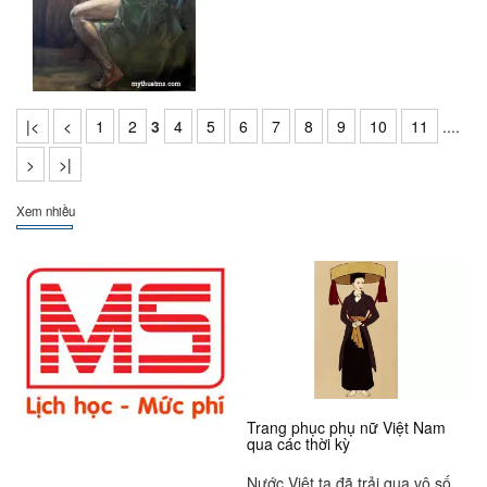
|<
<
1
2
3
4
5
6
7
8
9
10
11
....
>
>|
Xem nhiều
Trang phục phụ nữ Việt Nam
qua các thời kỳ
Nước Việt ta đã trải qua vô số