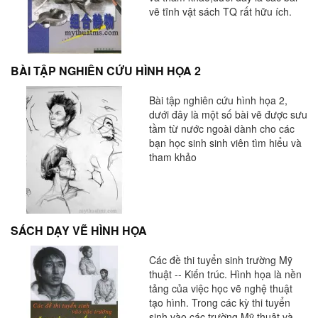
vẽ tĩnh vật sách TQ rất hữu ích.
BÀI TẬP NGHIÊN CỨU HÌNH HỌA 2
Bài tập nghiên cứu hình họa 2,
dưới đây là một số bài vẽ được sưu
tầm từ nước ngoài dành cho các
bạn học sinh sinh viên tìm hiểu và
tham khảo
SÁCH DẠY VẼ HÌNH HỌA
Các đề thi tuyển sinh trường Mỹ
thuật -- Kiến trúc. Hình họa là nền
tảng của việc học vẽ nghệ thuật
tạo hình. Trong các kỳ thi tuyển
sinh vào các trường Mỹ thuật và