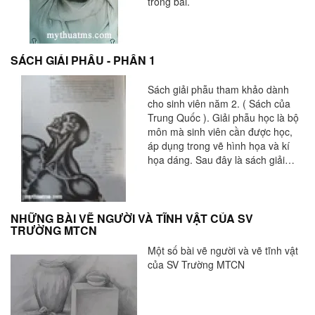
trong bài.
SÁCH GIẢI PHẪU - PHẦN 1
Sách giải phẫu tham khảo dành
cho sinh viên năm 2. ( Sách của
Trung Quốc ). Giải phẫu học là bộ
môn mà sinh viên cần được học,
áp dụng trong vẽ hình họa và kí
họa dáng. Sau đây là sách giải
phẫu của Trung Quốc mà trung
sưu tầm được dành cho các bạn
sinh viên tham khảo.
NHỮNG BÀI VẼ NGƯỜI VÀ TĨNH VẬT CỦA SV
TRƯỜNG MTCN
Một số bài vẽ người và vẽ tĩnh vật
của SV Trường MTCN