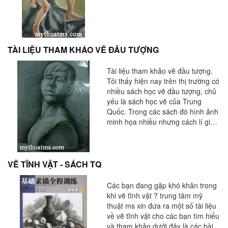
TÀI LIỆU THAM KHẢO VẼ ĐẦU TƯỢNG
Tài liệu tham khảo vẽ đầu tượng.
Tôi thấy hiện nay trên thị trường có
nhiều sách học vẽ đầu tượng, chủ
yếu là sách học vẽ của Trung
Quốc. Trong các sách đó hình ảnh
minh họa nhiều nhưng cách lí giải
không được nhiều. Thường là
những đường phác chính xác, sau
đó là lên bóng tả chất. Điều này
thật khó cho những người mới học
VẼ TĨNH VẬT - SÁCH TQ
vẽ khi mà nét vẽ còn thiếu chính
xác, chưa quen với cách dựng
Các bạn đang gặp khó khăn trong
hình. tài liệu này trung tâm đưa lên
khi vẽ tĩnh vật ? trung tâm mỹ
cho các bạn học sinh, sinh viên tìm
thuật ms xin đưa ra một số tài liệu
hiểu và tham khảo.
về vẽ tĩnh vật cho các bạn tìm hiểu
và tham khảo,dưới đây là các bài