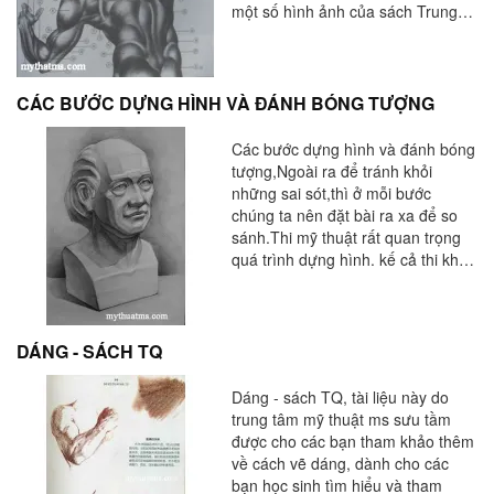
một số hình ảnh của sách Trung
Quốc mà trung tâm đã sưu tầm
được cho các bạn tham khảo .
CÁC BƯỚC DỰNG HÌNH VÀ ĐÁNH BÓNG TƯỢNG
Các bước dựng hình và đánh bóng
tượng,Ngoài ra để tránh khỏi
những sai sót,thì ở mỗi bước
chúng ta nên đặt bài ra xa để so
sánh.Thi mỹ thuật rất quan trọng
quá trình dựng hình. kế cả thi khối
h và thi khối v.Với những kinh
nghiệm mà tôi chia sẻ,hi vọng sẽ
giúp ích cho các bạn.
DÁNG - SÁCH TQ
Dáng - sách TQ, tài liệu này do
trung tâm mỹ thuật ms sưu tầm
được cho các bạn tham khảo thêm
về cách vẽ dáng, dành cho các
bạn học sinh tìm hiểu và tham