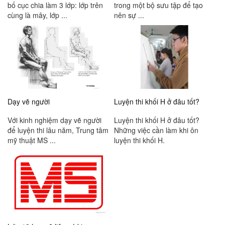
bố cục chia làm 3 lớp: lớp trên
trong một bộ sưu tập để tạo
cùng là mây, lớp ...
nên sự ...
Dạy vẽ người
Luyện thi khối H ở đâu tốt?
Với kinh nghiệm dạy vẽ người
Luyện thi khối H ở đâu tốt?
để luyện thi lâu năm, Trung tâm
Những việc cần làm khi ôn
mỹ thuật MS ...
luyện thi khối H.