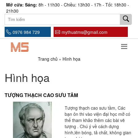
Mở cửa: Sáng:
8h - 11h30 - Chiều: 13h30 - 17h - Tối: 18h30 -
21h30
0976 984 729
mythuatms@gmail.com
Trang chủ
»
Hình họa
Hình họa
TƯỢNG THẠCH CAO SƯU TẦM
Tượng thạch cao sưu tầm, Các
bạn ôn thi vào viện đại học mở có
thể tham khảo thêm các bài vẽ
tượng . Chú ý về cách dựng
hình,lên bóng, tả chất, không gian