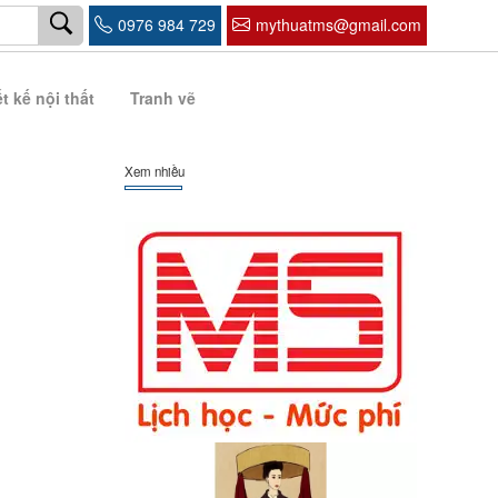
0976 984 729
mythuatms@gmail.com
t kế nội thất
Tranh vẽ
Xem nhiều