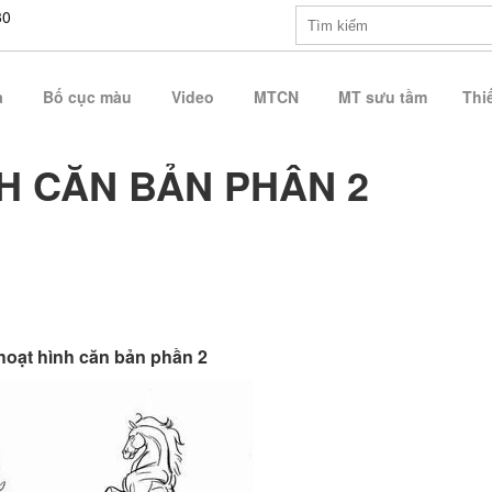
30
a
Bố cục màu
Video
MTCN
MT sưu tầm
Thiế
H CĂN BẢN PHẦN 2
hoạt hình căn bản phần 2