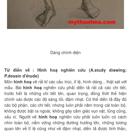
Dáng chính diện
Từ điển về : Hình hoạ nghiên cứu (A.study drawing;
P.dessin d'étude)
Môn
hình hoạ
vẽ rất kĩ các cấu trúc, tỉ lệ, hình dáng... thật sát với
mẫu. Bài
hình hoạ
nghiên cứu phải diễn tả rất cả các chi tiết,
trước hết là những chi tiết lớn, quan trọng, đồng thời thể hiện
chính xác được các độ sáng tối, đậm nhạt. Có thể diễn tả đầy đủ
các bộ phận, các chi tiết, nhưng luôn phải nằm trong cái toàn bộ,
không được bật ra ngoài, không gây cảm giác vụn vặt, lủng củng,
xấu xí. Người vẽ
hình hoạ
nghiên cứu phải luôn luôn có cách
nhìn toàn bộ, nắm vững những đường hướng lớn, những tương
quan lớn về tỉ lệ cũng như về đậm nhạt, diễn tả được tinh thần,