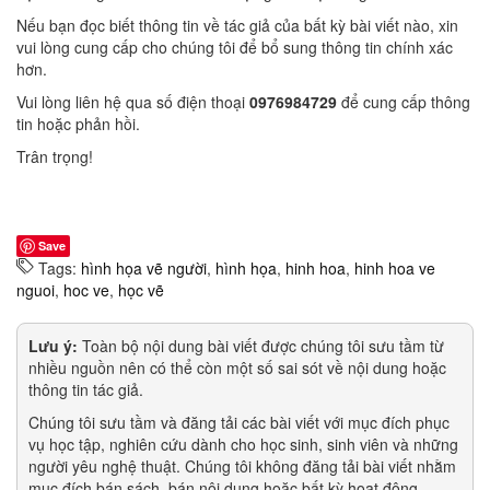
Nếu bạn đọc biết thông tin về tác giả của bất kỳ bài viết nào, xin
vui lòng cung cấp cho chúng tôi để bổ sung thông tin chính xác
hơn.
Vui lòng liên hệ qua số điện thoại
0976984729
để cung cấp thông
tin hoặc phản hồi.
Trân trọng!
Save
Tags:
hình họa vẽ người
,
hình họa
,
hinh hoa
,
hinh hoa ve
nguoi
,
hoc ve
,
học vẽ
Lưu ý:
Toàn bộ nội dung bài viết được chúng tôi sưu tầm từ
nhiều nguồn nên có thể còn một số sai sót về nội dung hoặc
thông tin tác giả.
Chúng tôi sưu tầm và đăng tải các bài viết với mục đích phục
vụ học tập, nghiên cứu dành cho học sinh, sinh viên và những
người yêu nghệ thuật. Chúng tôi không đăng tải bài viết nhằm
mục đích bán sách, bán nội dung hoặc bất kỳ hoạt động