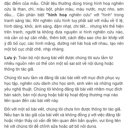
đặc điểm của mẫu. Chất liệu thường dùng trong hình hoạ nghiên
cứu là than, chì, màu bột, phấn màu, màu nước, mực nho, sơn
dầu... Cần phân biệt
"hình hoạ
nghiên cứu" với "hình" trong
tranh sáng tác. Khi nghiên cứu hình tuy phải sát với mẫu về tỉ lệ,
hình dáng, khối, ánh sáng, đậm nhạt, chi tiết... nhưng khi thể hiện
trên tranh, người ta không đưa nguyên xi hình nghiên cứu nào,
mà cần có sự cân nhắc, thêm bớt, cách điệu sao cho ăn khớp với
ý đồ bố cục; các hình mảng, đường nét hài hoà với nhau, tạo nên
một bố cục chặt chẽ, nhịp nhàng.
Lưu ý:
Toàn bộ nội dung bài viết được chúng tôi sưu tầm từ
nhiều nguồn nên có thể còn một số sai sót về nội dung hoặc
thông tin tác giả.
Chúng tôi sưu tầm và đăng tải các bài viết với mục đích phục vụ
học tập, nghiên cứu dành cho học sinh, sinh viên và những người
yêu nghệ thuật. Chúng tôi không đăng tải bài viết nhằm mục đích
bán sách, bán nội dung hoặc bất kỳ hoạt động thương mại nào
liên quan đến các bài viết này.
Đối với một số bài viết, chúng tôi chưa tìm được thông tin tác giả.
Nếu bạn là tác giả của bài viết và không đồng ý với việc đăng tải
hoặc nhận thấy có vấn đề liên quan đến bản quyền, vui lòng liên
hệ với chúng tôi để chỉnh sửa hoặc gỡ bỏ nội dung.