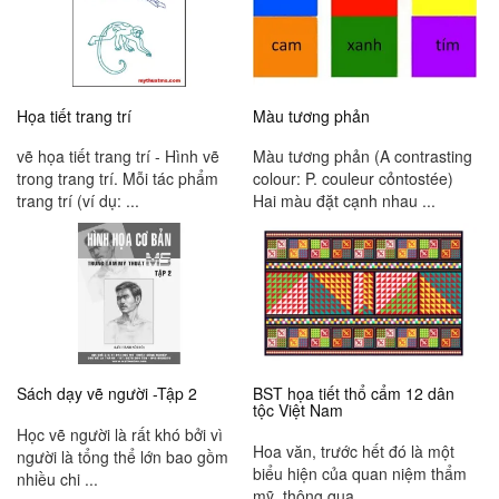
Họa tiết trang trí
Màu tương phản
vẽ họa tiết trang trí - Hình vẽ
Màu tương phản (A contrasting
trong trang trí. Mỗi tác phẩm
colour: P. couleur cỏntostée)
trang trí (ví dụ: ...
Hai màu đặt cạnh nhau ...
Sách dạy vẽ người -Tập 2
BST họa tiết thổ cẩm 12 dân
tộc Việt Nam
Học vẽ người là rất khó bởi vì
Hoa văn, trước hết đó là một
người là tổng thể lớn bao gồm
biểu hiện của quan niệm thẩm
nhiều chi ...
mỹ, thông qua ...