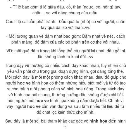
- Tỉ lệ bao gồm tỉ lệ giữa đầu, cổ, thân (ngực, eo, hông),tay,
chân... so với dáng chung của mẫu.
Các tỉ lệ sai cần phải tránh: Đầu quá to (nhỏ) so với người, chân
tay quá dài so với thân..vv.
- Mối tương quan về đậm nhạt bao gồm: Đậm nhạt về nét , cách
phân mảng, độ đậm của các bộ phận trên cơ thể với nhau.
VD: mặt quá đậm trong khi tổng thể cả người lại nhạt, đầu gối bị
lẫn không tách ra khỏi đùi ..vv
Trong dạy vẽ thường có nhiều cách dạy khác nhau, tuy nhiên chủ
yếu vẫn phải chú trọng giai đoạn dựng hình, gợi dáng tổng thể.
Mỗi cách dạy là mỗi một phong cách khác nhau, điều đó giúp cho
người
hoc ve
hình họa có thêm những hiểu biết mới và từ đó tạo
ra cho mình một phong cách vẽ hinh họa riêng. Trong sách dạy
vẽ hình họa nói chung, thường hướng dẫn không được chi tiết
nên người mới
hoc ve
hình họa không nắm được hết. Chính vì
vậy người
hoc ve
cần vận dụng và sưu tầm nhiều tài liệu để từ
đó chắt lọc kiến thức cho mình.
Sau đây là một số bài tham khảo các góc vẽ
hình họa
điển hình
: