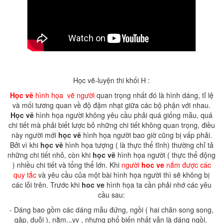
Học vẽ-luyện thi khối H :
Học vẽ
hình họa vẽ người
quan trọng nhất đó là hình dáng, tỉ lệ
và mối tương quan về độ đậm nhạt giữa các bộ phận với nhau.
Học vẽ
hình họa người không yêu cầu phải quá giống mẫu, quá
chi tiết mà phải biết lược bỏ những chi tiết không quan trọng, điều
này người mới
học vẽ
hình họa người
bao giờ cũng bị vấp phải.
Bởi vì khi
học vẽ
hình họa tượng ( là thực thể tĩnh) thường chỉ tả
những chi tiết nhỏ, còn khi
học vẽ
hình họa người ( thực thể động
) nhiều chi tiết và tổng thể lớn. Khi
người
hoc ve
nắm được các
quy tắc
và yêu cầu của một bài hình họa người thì sẽ không bị
các lỗi trên. Trước khi
hoc ve
hình họa ta cần phải nhớ các yêu
cầu sau:
- Dáng bao gồm các dáng mẫu đứng, ngồi ( hai chân song song,
gập, duỗi ), nằm...vv , nhưng phổ biến nhất vẫn là dáng ngồi.