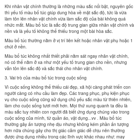
Khi nhân vật chính thường là những màu sắc nổi bật, nguyên gốc
thì yếu tố màu bổ túc giúp dung hòa về mặt sắc độ, tức là vừa
làm tôn lên nhân vật chính vừa làm sắc độ của bài không quá
nhức mắt. Màu bổ túc là sắc độ trung gian giữa nhân vật chính và
nền và là yếu tố không thể thiếu trong một bài hòa sắc.
Màu bổ túc thường nằm ở vị trí liên kết hoặc nhân vật phụ hoặc 1
chút ở nền.
Màu bổ túc không nhất thiết phải nằm sát ngay nhân vật chính,
nó có thể nằm ở xa như một yếu tố trung gian cho nền, nhưng
vẫn tôn lên sắc độ và sắc thái cho nhân vật chính.
3. Vai trò của màu bổ túc trong cuộc sống
Vì cuộc sống không thể thiếu cái đẹp, xã hội càng phát triển con
người càng có nhu cầu làm đẹp. Các trang phục, phụ kiện phục
vụ cho cuộc sống cũng sử dụng chủ yếu sắc màu từ thiên nhiên,
làm cho cuộc sống tươi mới hơn. Mọi thứ xung quanh ta đều là
màu sắc tuy nhiên con người đã biết ứng dụng chúng vào trong
cuộc sống của mình, từ quần áo, vật dụng...vv . Màu bổ túc
thường gây ấn tượng nhẹ dịu nhưng không kém phần ấn tượng
hơn nữa chúng gây cho thị giác cảm giác dễ chịu nên thường
được ứng dụng nhiều trong các lĩnh vực khác nhau như: may