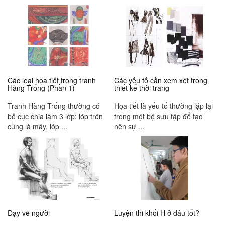
Các loại họa tiết trong tranh
Các yếu tố cần xem xét trong
Hàng Trống (Phần 1)
thiết kế thời trang
Tranh Hàng Trống thường có
Họa tiết là yếu tố thường lặp lại
bố cục chia làm 3 lớp: lớp trên
trong một bộ sưu tập để tạo
cùng là mây, lớp ...
nên sự ...
Dạy vẽ người
Luyện thi khối H ở đâu tốt?