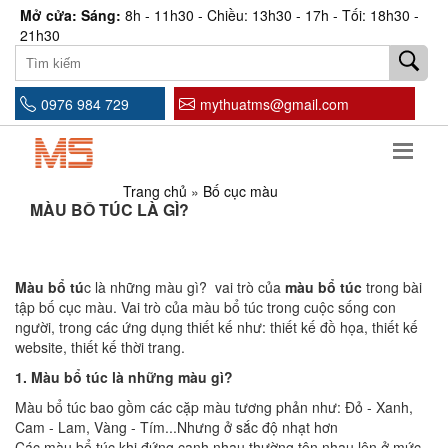
Mở cửa: Sáng:
8h - 11h30 - Chiều: 13h30 - 17h - Tối: 18h30 -
21h30
0976 984 729
mythuatms@gmail.com
Trang chủ
»
Bố cục màu
MÀU BỔ TÚC LÀ GÌ?
Màu bổ tú
c là những màu gì? vai trò của
màu bổ túc
trong bài
tập bố cục màu. Vai trò của màu bổ túc trong cuộc sống con
người, trong các ứng dụng thiết kế như: thiết kế đồ họa, thiết kế
website, thiết kế thời trang.
1. Màu bổ túc là những màu gì?
Màu bổ túc bao gồm các cặp màu tương phản như: Đỏ - Xanh,
Cam - Lam, Vàng - Tím...Nhưng ở sắc độ nhạt hơn
Các màu bổ túc khi đứng cạnh nhau thường tôn nhau lên ở mức