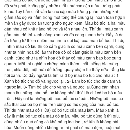
độ vừa phải, không gây nhức mắt như các cặp màu tương phản
khác. Tuy bản chất vẫn là các cặp màu tương phản nhưng khi
giảm sắc độ và nằm trong một tổng thể chung lại hoàn toàn hợp lí
mà vẫn gây được ấn tượng cho người xem. Màu bổ túc là hai màu
gần nhau có khả năng hỗ trợ và tôn nhau lên. Thí dụ : màu xanh
gần màu đỏ thì xanh càng xanh và đỏ càng mạnh hơn. Đấy là do
ấn tượng từ thiên nhiên mà tìm ra qui luật của màu bổ túc. Thí dụ
: nhìn màu đỏ lâu thì có cảm giác là có màu xanh bên cạnh, cũng
như ta nhìn hoa đỏ lâu thì hoa đỏ có cảm giác là màu xanh bên
cạnh, cũng như ta nhìn hoa đỏ thấy có màu xanh bao bọc xung
quanh. Một thí nghiệm chứng minh thêm : cắt miếng bìa cứng
tròn, chia đôi, một nửa để trắng, quay chậm thì thấy nửa trắng kia
hơi xanh. Do đấy người ta tìm ra 3 bộ màu bổ túc cho nhau : 1 -
Xanh bổ túc cho đỏ và ngược lại . 2- Lam bổ túc cho da cam và
ngược lại. 3- Tím bổ túc cho vàng và ngược lại.Cũng cần nhấn
mạnh là những màu bổ túc không nhất thiết là chỉ có ba bộ màu
trên . Đây chỉ là những bộ màu bổ túc cơ bản. Những bộ màu có
sắc thái của ba bộ màu trên cũng có tác động của màu bổ túc.
Thí dụ như màu đỏ ( lửa) có bổ túc của màu lam. Màu xanh lá
cây là màu bổ túc của màu đỏ mận. Màu bổ túc dùng ít thì qíu,
dùng nhiều quá cũng có khả năng lòe loẹt, rợ tức là không hài
hòa. Muốn dùng nhiều không rợ thì phải có màu đệm, hoặc hai