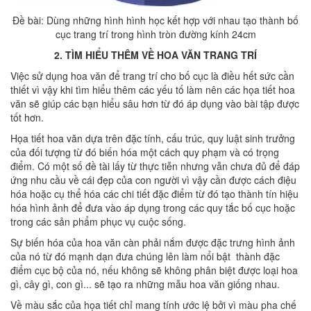
Đề bài: Dùng những hình hình học kết hợp với nhau tạo thành bố
cục trang trí trong hình tròn đường kính 24cm
2. TÌM HIỂU THÊM VỀ HOA VĂN TRANG TRÍ
Việc sử dụng hoa văn để trang trí cho bố cục là điều hết sức cần
thiết vì vậy khi tìm hiểu thêm các yếu tố làm nên các họa tiết hoa
văn sẽ giúp các bạn hiểu sâu hơn từ đó áp dụng vào bài tập được
tốt hơn.
Họa tiết hoa văn dựa trên đặc tính, cấu trúc, quy luật sinh trưởng
của đối tượng từ đó biến hóa một cách quy phạm và có trọng
điểm. Có một số đề tài lấy từ thực tiễn nhưng vẫn chưa đủ để đáp
ứng nhu cầu về cái đẹp của con người vì vậy cần được cách điệu
hóa hoặc cụ thể hóa các chi tiết đặc điểm từ đó tạo thành tín hiệu
hóa hình ảnh để đưa vào áp dụng trong các quy tắc bố cục hoặc
trong các sản phẩm phục vụ cuộc sống.
Sự biến hóa của hoa văn càn phải nắm được đặc trưng hình ảnh
của nó từ đó mạnh dạn đưa chúng lên làm nổi bật thành đặc
điểm cục bộ của nó, nếu không sẽ không phân biệt được loại hoa
gì, cây gì, con gì... sẽ tạo ra những mẫu hoa văn giống nhau.
Về màu sắc của họa tiết chỉ mang tính ước lệ bởi vì màu pha chế