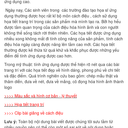
ứng dụng cao.
Ngày nay, Các sinh viên trong các trường đào tạo họa sĩ ứng
dụng thường được học rất kĩ bộ môn cách điệu , cách sử dụng
họa tiết trang trí trong các sản phẩm mà mình tạo ra. Bởi họ hểu
được tầm quan trọng của cách điệu hóa hình ảnh và con người
không thể sống tách rời thiên nhiên. Các họa tiết được ứng dụng
nhiều xong không mất đi tính công năng của sản phẩm, tính cách
điệu hóa ngày càng được nâng lên tầm cao mới. Các họa tiết
thường được kế thừa từ quá khứ và khắc phục được những yếu
điểm để tính ứng dụng được cao hơn.
Trong mỹ thuật: tính ứng dụng được thể hiện rõ nét qua các bài
trang trí với các họa tiết đẹp về hình dáng, phong phú về chi tiết
và đặc điểm. Quá trình nghiên cứu bao gồm: chép mẫu thật và
thâm diễn, đưa về nét, đưa về mảng, cô đọng hóa hình ảnh thành
logo
>>>>
Màu sắc và hình cơ bản - lý thuyết
>>>> Họa tiết trang trí
>>>> Clip bài giảng về cách điệu
Lưu ý:
Toàn bộ nội dung bài viết được chúng tôi sưu tầm từ
nhiều nguồn nên có thể còn một số sai sót về nội dung hoặc