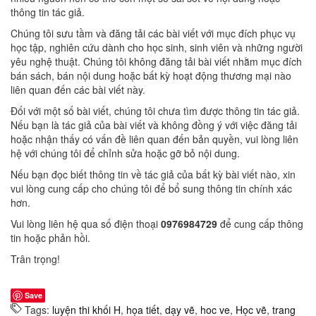
thông tin tác giả.
Chúng tôi sưu tầm và đăng tải các bài viết với mục đích phục vụ
học tập, nghiên cứu dành cho học sinh, sinh viên và những người
yêu nghệ thuật. Chúng tôi không đăng tải bài viết nhằm mục đích
bán sách, bán nội dung hoặc bất kỳ hoạt động thương mại nào
liên quan đến các bài viết này.
Đối với một số bài viết, chúng tôi chưa tìm được thông tin tác giả.
Nếu bạn là tác giả của bài viết và không đồng ý với việc đăng tải
hoặc nhận thấy có vấn đề liên quan đến bản quyền, vui lòng liên
hệ với chúng tôi để chỉnh sửa hoặc gỡ bỏ nội dung.
Nếu bạn đọc biết thông tin về tác giả của bất kỳ bài viết nào, xin
vui lòng cung cấp cho chúng tôi để bổ sung thông tin chính xác
hơn.
Vui lòng liên hệ qua số điện thoại
0976984729
để cung cấp thông
tin hoặc phản hồi.
Trân trọng!
Save
Tags:
luyện thi khối H
,
họa tiết
,
dạy vẽ
,
hoc ve
,
Học vẽ
,
trang