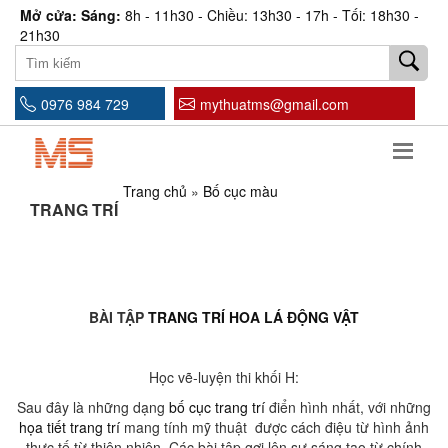
Mở cửa: Sáng:
8h - 11h30 - Chiều: 13h30 - 17h - Tối: 18h30 -
21h30
0976 984 729
mythuatms@gmail.com
Trang chủ
»
Bố cục màu
TRANG TRÍ
BÀI TẬP
TRANG TRÍ
HOA LÁ ĐỘNG VẬT
Học vẽ-luyện thi khối H:
Sau đây là những dạng
bố cục trang trí
điển hình nhất, với những
họa tiết trang trí
mang tính mỹ thuật được cách điệu từ hình ảnh
thực tế từ thiên nhiên. Các bài tập gợi lên sự sáng tạo từ chính