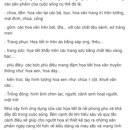
các sản phẩm của cuộc sống cụ thể đó là:
- chùa, đền: hoa văn tại các bệ, bục, hoa văn trang trí trên tường,
mái đình, chùa, cổng
- gốm: các hoa văn trên bát, đĩa... với các chất liệu sành, sứ tráng
men
- Trang phục: Họa tiết in trên áo bằng sáp ong, thêu...
- trang sức: họa tiết khắc trên các trang sức bằng chất liệu vàng,
bạc...
- phù điêu: các bức phù điêu mang đậm họa tiết hoa văn truyền
thống như: hoa sen, hoa dây...
- kiến trúc: lấy hình tượng hoa sen như: chùa 1 cột, khuê văn
các...
- Trống đồng: hình ảnh chim lạc, người, cảnh sinh hoạt người,
mặt trời
Như vậy tính ứng dụng của các họa tiết là rất phong phú và khá
đầy đủ trong cuộc sống. Bên cạnh đó khi hiểu sâu về quy tắc
cách điệu sẽ giúp cho người họa sĩ thiết kế tạo ra những sản
phẩm ngày càng tốt hơn về kiểu dáng và màu sắc và mang tính