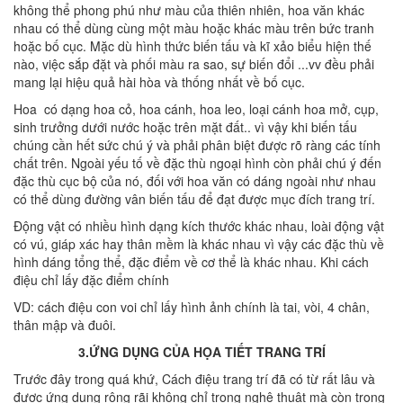
không thể phong phú như màu của thiên nhiên, hoa văn khác
nhau có thể dùng cùng một màu hoặc khác màu trên bức tranh
hoặc bố cục. Mặc dù hình thức biến tấu và kĩ xảo biểu hiện thế
nào, việc sắp đặt và phối màu ra sao, sự biến đổi ...vv đều phải
mang lại hiệu quả hài hòa và thống nhất về bố cục.
Hoa có dạng hoa cỏ, hoa cánh, hoa leo, loại cánh hoa mở, cụp,
sinh trưởng dưới nước hoặc trên mặt đất.. vì vậy khi biến tấu
chúng cần hết sức chú ý và phải phân biệt được rõ ràng các tính
chất trên. Ngoài yếu tố về đặc thù ngoại hình còn phải chú ý đến
đặc thù cục bộ của nó, đối với hoa văn có dáng ngoài như nhau
có thể dùng đường vân biến tấu để đạt được mục đích trang trí.
Động vật có nhiều hình dạng kích thước khác nhau, loài động vật
có vú, giáp xác hay thân mềm là khác nhau vì vậy các đặc thù về
hình dáng tổng thể, đặc điểm về cơ thể là khác nhau. Khi cách
điệu chỉ lấy đặc điểm chính
VD: cách điệu con voi chỉ lấy hình ảnh chính là tai, vòi, 4 chân,
thân mập và đuôi.
3.ỨNG DỤNG CỦA HỌA TIẾT TRANG TRÍ
Trước đây trong quá khứ, Cách điệu trang trí đã có từ rất lâu và
được ứng dụng rộng rãi không chỉ trong nghệ thuật mà còn trong