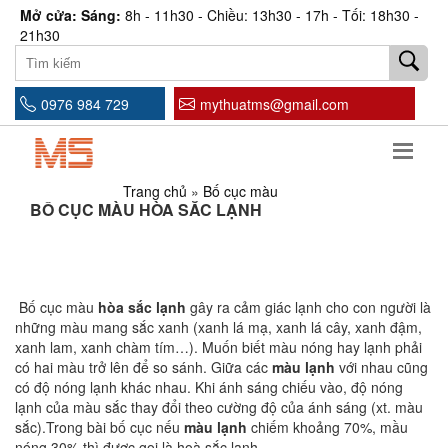
Mở cửa: Sáng:
8h - 11h30 - Chiều: 13h30 - 17h - Tối: 18h30 -
21h30
0976 984 729
mythuatms@gmail.com
Trang chủ
»
Bố cục màu
BỐ CỤC MÀU HÒA SẮC LẠNH
Bố cục màu
hòa sắc lạnh
gây ra cảm giác lạnh cho con người là
những màu mang sắc xanh (xanh lá mạ, xanh lá cây, xanh đậm,
xanh lam, xanh chàm tím…). Muốn biết màu nóng hay lạnh phải
có hai màu trở lên để so sánh. Giữa các
màu lạnh
với nhau cũng
có độ nóng lạnh khác nhau. Khi ánh sáng chiếu vào, độ nóng
lạnh của màu sắc thay đổi theo cường độ của ánh sáng (xt. màu
sắc).Trong bài bố cục nếu
màu lạnh
chiếm khoảng 70%, mầu
nóng 30% thì được gọi là hoà sắc lạnh.