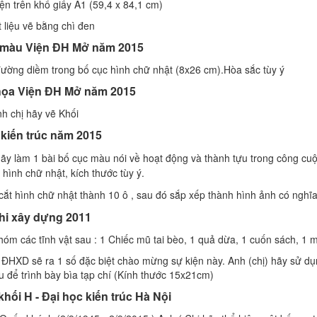
iện trên khổ giấy A1 (59,4 x 84,1 cm)
t liệu vẽ bằng chì đen
c màu Viện ĐH Mở năm 2015
 đường diềm trong bố cục hình chữ nhật (8x26 cm).Hòa sắc tùy ý
 họa Viện ĐH Mở năm 2015
h chị hãy vẽ Khối
 kiến trúc năm 2015
ãy làm 1 bài bố cục màu nói về hoạt động và thành tựu trong công cu
 hình chữ nhật, kích thước tùy ý.
ắt hình chữ nhật thành 10 ô , sau đó sắp xếp thành hình ảnh có nghĩ
thi xây dựng 2011
nhóm các tĩnh vật sau : 1 Chiếc mũ tai bèo, 1 quả dừa, 1 cuốn sách, 1 m
HXD sẽ ra 1 số đặc biệt chào mừng sự kiện này. Anh (chị) hãy sử dụn
u để trình bày bìa tạp chí (Kính thước 15x21cm)
hối H - Đại học kiến trúc Hà Nội