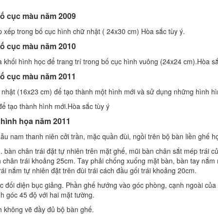
bố cục màu năm 2009
ắp xếp trong bố cục hình chữ nhật ( 24x30 cm) Hòa sắc tùy ý.
bố cục màu năm 2010
 khối hình học để trang trí trong bố cục hình vuông (24x24 cm).Hòa sắ
bố cục màu năm 2011
ữ nhật (16x23 cm) để tạo thành một hình mới và sử dụng những hình h
để tạo thành hình mới.Hòa sắc tùy ý
i hình họa năm 2011
mẫu nam thanh niên cởi trần, mặc quần đùi, ngồi trên bộ bàn liền ghế h
. bàn chân trái đặt tự nhiên trên mặt ghế, mũi bàn chân sắt mép trái c
ch chân trái khoảng 25cm. Tay phải chống xuống mặt bàn, bàn tay nắm
i nắm tự nhiên đặt trên đùi trái cách đầu gối trái khoảng 20cm.
 góc đối diện bục giảng. Phần ghế hướng vào góc phòng, cạnh ngoài của
nh góc 45 độ với hai mặt tường.
nh không vẽ đầy đủ bộ bàn ghế.