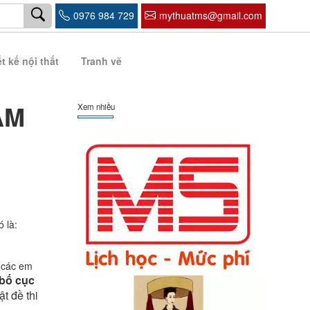
0976 984 729
mythuatms@gmail.com
t kế nội thất
Tranh vẽ
ĂM
Xem nhiều
ó là:
 các em
 bố cục
t đề thi