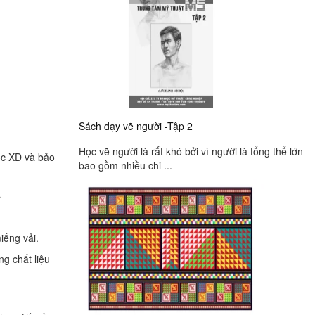
Sách dạy vẽ người -Tập 2
Học vẽ người là rất khó bởi vì người là tổng thể lớn
ộc XD và bảo
bao gồm nhiều chi ...
a
iếng vải.
g chất liệu