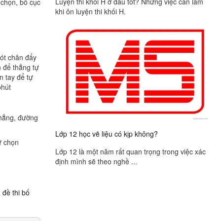
Luyện thi khối H ở đâu tốt? Những việc cần làm
 chọn, bố cục
khi ôn luyện thi khối H.
gót chân đẩy
 để thẳng tự
n tay để tự
phút
thẳng, đường
Lớp 12 học vẽ liệu có kịp không?
ự chọn
Lớp 12 là một năm rất quan trọng trong việc xác
định mình sẽ theo nghề ...
,
đề thi bố