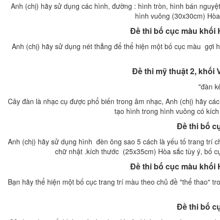
Anh (chị) hãy sử dụng các hình, đường : hình tròn, hình bán nguyệ
hình vuông (30x30cm) Hòa s
Đề thi bố cục màu khối 
Anh (chị) hãy sử dụng nét thẳng để thể hiện một bố cục màu gợi hì
Đề thi mỹ thuật 2, khối 
"đàn kê
Cây đàn là nhạc cụ được phổ biến trong âm nhạc, Anh (chị) hãy cách
tạo hình trong hình vuông có kích
Đề thi bố 
Anh (chị) hãy sử dụng hình đèn ông sao 5 cách là yếu tố trang trí 
chữ nhật .kích thước (25x35cm) Hòa sắc tùy ý, bố cục
Đề thi bố cục màu khối 
Bạn hãy thể hiện một bố cục trang trí màu theo chủ đề "thể thao" t
Đề thi bố 