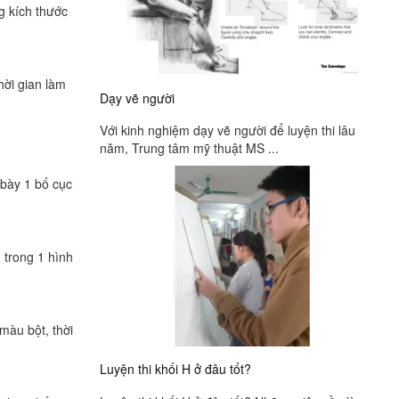
g kích thước
hời gian làm
Dạy vẽ người
Với kinh nghiệm dạy vẽ người để luyện thi lâu
năm, Trung tâm mỹ thuật MS ...
 bày 1 bố cục
 trong 1 hình
màu bột, thời
Luyện thi khối H ở đâu tốt?