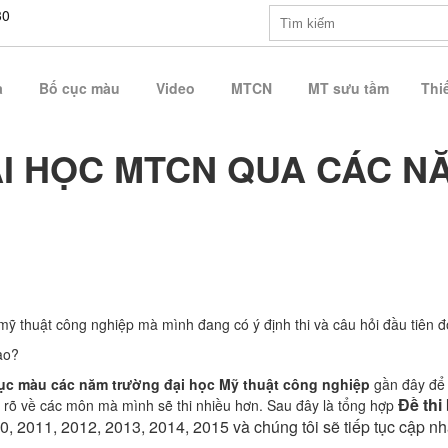
30
a
Bố cục màu
Video
MTCN
MT sưu tầm
Thiế
ẠI HỌC MTCN QUA CÁC N
ỹ thuật công nghiệp mà mình đang có ý định thi và câu hỏi đầu tiên đ
nào?
cục màu các năm
trường đại học Mỹ thuật công nghiệp
gần đây để
Đề thi
u rõ về các môn mà mình sẽ thi nhiều hơn. Sau đây là tổng hợp
 2011, 2012, 2013, 2014, 2015 và chúng tôi sẽ tiếp tục cập nhậ