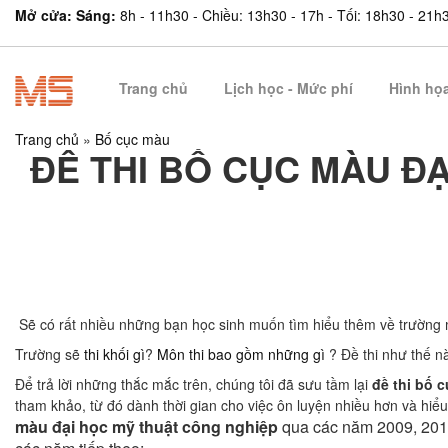
Mở cửa: Sáng:
8h - 11h30 - Chiều: 13h30 - 17h - Tối: 18h30 - 21h
Trang chủ
Lịch học - Mức phí
Hình họ
Trang chủ
»
Bố cục màu
ĐỀ THI BỐ CỤC MÀU Đ
Sẽ có rất nhiều những bạn học sinh muốn tìm hiểu thêm về trường m
Trường sẽ
thi khối gì
?
Môn thi bao gồm những gì
? Đề thi như thế 
Để trả lời những thắc mắc trên, chúng tôi đã sưu tầm lại
đề thi bố 
tham khảo, từ đó dành thời gian cho việc ôn luyện nhiều hơn và hiể
màu đại học mỹ thuật công nghiệp
qua các năm 2009, 2010,