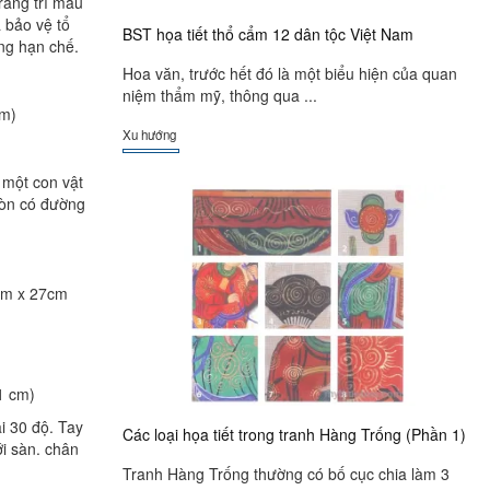
rang trí màu
 bảo vệ tổ
BST họa tiết thổ cẩm 12 dân tộc Việt Nam
ông hạn chế.
Hoa văn, trước hết đó là một biểu hiện của quan
niệm thẩm mỹ, thông qua ...
cm)
Xu hướng
 một con vật
ròn có đường
7cm x 27cm
.1 cm)
i 30 độ. Tay
Các loại họa tiết trong tranh Hàng Trống (Phần 1)
ới sàn. chân
Tranh Hàng Trống thường có bố cục chia làm 3