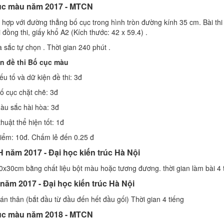
cục màu năm 2017 - MTCN
 hợp với đường thẳng bố cục trong hình tròn đường kính 35 cm. Bài thi 
 đồng thi, giấy khổ A2 (Kích thước: 42 x 59.4) .
 sắc tự chọn . Thời gian 240 phút .
n đề thi Bố cục màu
ếu tố và dữ kiện đề thi: 3đ
Bố cục chặt chẽ: 3đ
àu sắc hài hòa: 3đ
thuật thể hiện tốt: 1đ
ểm: 10đ. Chấm lẻ đến 0.25 đ
H năm 2017 - Đại học kiến trúc Hà Nội
 20x30cm bằng chất liệu bột màu hoặc tương đương. thời gian làm bài 4 
 năm 2017 - Đại học kiến trúc Hà Nội
án thân (bắt đầu từ đầu đến hết đầu gối) Thời gian 4 tiếng
cục màu năm 2018 - MTCN