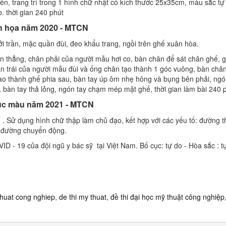
hiên, trang trí trong 1 hình chữ nhật có kích thước 25x35cm, màu sắc tự
o. thời gian 240 phút
nh họa năm 2020 - MTCN
i trần, mặc quần đùi, đeo khẩu trang, ngồi trên ghế xuân hòa.
n thẳng, chân phải của người mẫu hơi co, bàn chân để sát chân ghế, 
n trái của người mẫu đùi và ống chân tạo thành 1 góc vuông, bàn chân
vào thành ghế phia sau, bàn tay úp ôm nhẹ hông và bụng bên phải, ngó
ái, bàn tay thả lỏng, ngón tay chạm mép mặt ghế, thời gian làm bài 240 
cục màu năm 2021 - MTCN
 . Sử dụng hình chữ thập làm chủ đạo, kết hợp với các yếu tố: đường 
 đường chuyển động.
ID - 19 của đội ngũ y bác sỹ tại Việt Nam. Bố cục: tự do - Hòa sắc : t
thuat cong nghiep
,
de thi my thuat
,
đề thi đại học mỹ thuật công nghiệp