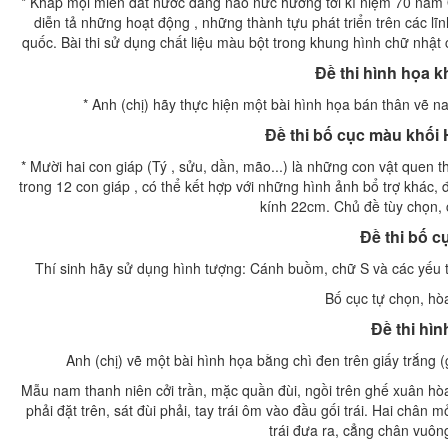
* Khắp mọi miền đất nước đang náo nức hướng tới kỉ niệm 70 năm Q
diễn tả những hoạt động , những thành tựu phát triển trên các lĩ
quốc. Bài thi sử dụng chất liệu màu bột trong khung hình chữ nhật 
Đề thi hình họa k
* Anh (chị) hãy thực hiện một bài hình họa bán thân vẽ na
Đề thi bố cục màu khối 
* Mười hai con giáp (Tý , sửu, dần, mão...) là những con vật quen 
trong 12 con giáp , có thể kết hợp với những hình ảnh bổ trợ khác
kính 22cm. Chủ đề tùy chọn, 
Đề thi bố 
Thí sinh hãy sử dụng hình tượng: Cánh buồm, chữ S và các yếu t
Bố cục tự chọn, hòa
Đề thi hì
Anh (chị) vẽ một bài hình họa bằng chì đen trên giấy trắng (
Mẫu nam thanh niên cởi trần, mặc quần đùi, ngồi trên ghế xuân hò
phải đặt trên, sát đùi phải, tay trái ôm vào đầu gối trái. Hai châ
trái đưa ra, cẳng chân vuông