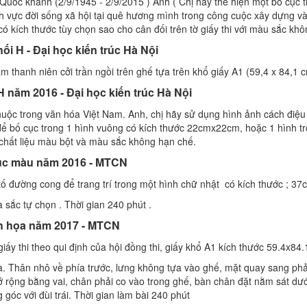
uốc khánh (2/9/1945 - 2/9/2015 ) Anh ( Chị hãy thể hiện một bố cục t
nh vực đời sống xã hội tại quê hương mình trong công cuộc xây dựng và
có kích thước tùy chọn sao cho cân đối trên tờ giấy thi với màu sắc kh
hối H - Đại học kiến trúc Hà Nội
m thanh niên cởi trần ngồi trên ghế tựa trên khổ giấy A1 (59,4 x 84,1 
H năm 2016 - Đại học kiến trúc Hà Nội
thuộc trong văn hóa Việt Nam. Anh, chị hãy sử dụng hình ảnh cách điệu
, để bố cục trong 1 hình vuông có kích thước 22cmx22cm, hoặc 1 hình t
chất liệu màu bột và màu sắc không hạn chế.
cục màu năm 2016 - MTCN
ố đường cong để trang trí trong một hình chữ nhật có kích thước ; 3
 sắc tự chọn . Thời gian 240 phút .
nh họa năm 2017 - MTCN
giấy thi theo qui định của hội đồng thi, giấy khổ A1 kích thước 59.4x84
a. Thân nhô về phía trước, lưng không tựa vào ghế, mặt quay sang phả
n mở rộng bằng vai, chân phải co vào trong ghế, bàn chân đặt nằm sát dư
 góc với đùi trái. Thời gian làm bài 240 phút