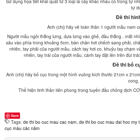
Sử dụng họa tiết khái quát từ 3 loại lá cây khác nhau có trong tự n
tự d
Đề thi hì
Anh (chị) hãy vẽ toàn thân 1 người mẫu nam cở
Người mẫu ngồi thẳng lưng, dựa lưng vào ghế, đầu thẳng , mắt nhì
sâu vào phía trong khoảng 5cm, bàn chân hơi chếch sang phải, châ
nhiên, tay phải của người mẫu, cách tay hơi co, khuỷu tay chạm 
nhiên, tay trái của người mẫu, cánh tay đặt lên trên đùi tr
Đề thi bố 
Anh (chị) hãy bố cục trong một hình vuông kích thước 21cm x 21cm
cong,
Thể hiện tinh thần tiên phong trong tuyến đầu chống dịch COV
Save
Tags:
de thi bo cuc mau cac nam
,
de thi bo cuc mau dai hoc my 
cục màu các năm