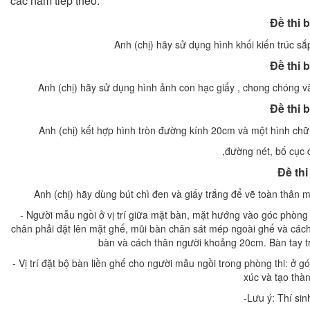
các năm tiếp theo:
Đề thi 
Anh (chị) hãy sử dụng hình khối kiến trúc s
Đề thi 
Anh (chị) hãy sử dụng hình ảnh con hạc giấy , chong chóng và
Đề thi 
Anh (chị) kết hợp hình tròn đường kính 20cm và một hình ch
,đường nét, bố cục 
Đề th
Anh (chị) hãy dùng bút chì đen và giấy trắng để vẽ toàn thân 
- Người mẫu ngồi ở vị trí giữa mặt bàn, mặt hướng vào góc phòng 
chân phải đặt lên mặt ghế, mũi bàn chân sát mép ngoài ghế và cá
bàn và cách thân người khoảng 20cm. Bàn tay trá
- Vị trí đặt bộ bàn liền ghế cho người mẫu ngồi trong phòng thi: ở
xúc và tạo thà
-Lưu ý: Thí si