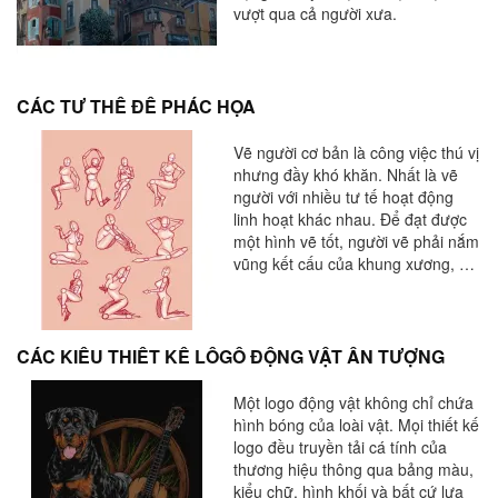
vượt qua cả người xưa.
CÁC TƯ THẾ ĐỂ PHÁC HỌA
Vẽ người cơ bản là công việc thú vị
nhưng đầy khó khăn. Nhất là vẽ
người với nhiều tư tế hoạt động
linh hoạt khác nhau. Để đạt được
một hình vẽ tốt, người vẽ phải nắm
vũng kết cấu của khung xương, đốt
xương, cấu trúc gắn bó các cơ
trong các cơ quan con người.
CÁC KIỂU THIẾT KẾ LÔGÔ ĐỘNG VẬT ẤN TƯỢNG
Một logo động vật không chỉ chứa
hình bóng của loài vật. Mọi thiết kế
logo đều truyền tải cá tính của
thương hiệu thông qua bảng màu,
kiểu chữ, hình khối và bất cứ lựa