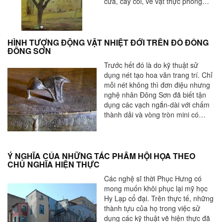
cửa, cây cối, vẽ vật thực phong
cảnh có ý nghĩa lớn đối với người
mới bắt đầu học.
HÌNH TƯỢNG ĐỘNG VẬT NHIỆT ĐỚI TRÊN ĐỒ ĐỒNG
ĐÔNG SƠN
Trước hết đó là do kỹ thuật sử
dụng nét tạo hoa văn trang trí. Chỉ
mỗi nét không thì đơn điệu nhưng
nghệ nhân Đông Sơn đã biết tận
dụng các vạch ngắn-dài với chấm
thành dải và vòng tròn mini có
chấm tâm.
Ý NGHĨA CỦA NHỮNG TÁC PHẨM HỘI HỌA THEO
CHỦ NGHĨA HIỆN THỰC
Các nghệ sĩ thời Phục Hưng có
mong muốn khôi phục lại mỹ học
Hy Lạp cổ đại. Trên thực tế, những
thành tựu của họ trong việc sử
dụng các kỹ thuật vẽ hiện thực đã