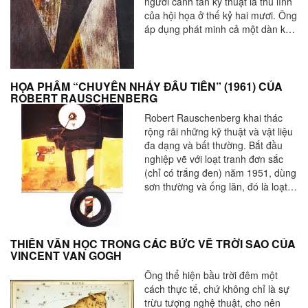
người canh tân kỹ thuật là thủ lĩnh
của hội họa ở thế kỷ hai mươi. Ông
áp dụng phát minh cả một dàn kỹ
thuật. Bức họa Vox Angelica vẽ ở
Arizona năm 1943 khi đi lưu vong
khỏi quê hương, tổng kết tên của
những kỹ thuật là: cắt dán, ảo
HỌA PHẨM “CHUYẾN NHẢY ĐẦU TIÊN” (1961) CỦA
ROBERT RAUSCHENBERG
tưởng, cào, cạo, in phết
décalcomanie – và dao động hay
Robert Rauschenberg khai thác
đung đưa.
rộng rãi những kỹ thuật và vật liệu
đa dạng và bất thường. Bắt đầu
nghiệp vẽ với loạt tranh đơn sắc
(chỉ có trắng đen) năm 1951, dùng
sơn thường và ống lăn, đó là loạt
tranh “trắng”. Năm 1951-1952
tranh “đen” trên mặt vải gồ ghề với
giấy báo xé loăn xoăn dán lên rồi
phủ lên một nước sơn (giống như
THIÊN VĂN HỌC TRONG CÁC BỨC VẼ TRỜI SAO CỦA
VINCENT VAN GOGH
sơn mài).
Ông thể hiện bầu trời đêm một
cách thực tế, chứ không chỉ là sự
trừu tượng nghệ thuật, cho nên