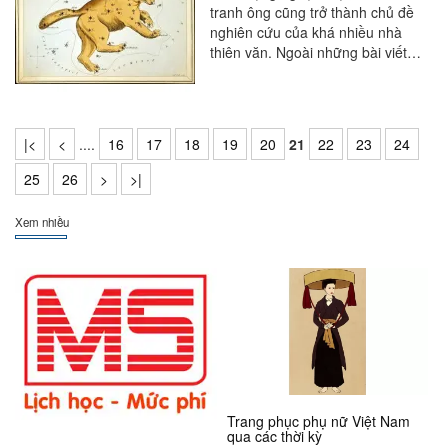
tranh ông cũng trở thành chủ đề
nghiên cứu của khá nhiều nhà
thiên văn. Ngoài những bài viết
bình luận của các nhà phê bình
nghệ thuật, có rất nhiều bài báo
của nhiều nhóm khoa học phân
tích tỉ mỉ bức tranh này về khía
|<
<
....
16
17
18
19
20
21
22
23
24
cạnh thiên văn.
25
26
>
>|
Xem nhiều
Trang phục phụ nữ Việt Nam
qua các thời kỳ