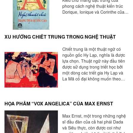
phong cách nghệ thuật kiến trúc
Dorique, Ionique và Corinthe của
nền văn hóa cổ đại huy hoàng ở
Hy Lạp và La Mã.
XU HƯỚNG CHIẾT TRUNG TRONG NGHỆ THUẬT
Chiết trung là một thuật ngữ có
nguồn gốc Hy Lạp, nghĩa là được
lựa chọn. Thuật ngữ này đầu tiên
được sử dụng trong triết học bởi
một dòng các triết gia Hy Lạp và
La Mã cổ đại không muốn theo
một hệ thống tư tưởng nào, thay
vào đó họ lựa chọn những học
thuyết phù hợp nhất với họ.
HỌA PHẨM “VOX ANGELICA” CỦA MAX ERNST
Max Ernst, một trong những nghệ
sĩ đầu đàn của cả hai phái Dada
và Siêu thực, còn được coi như