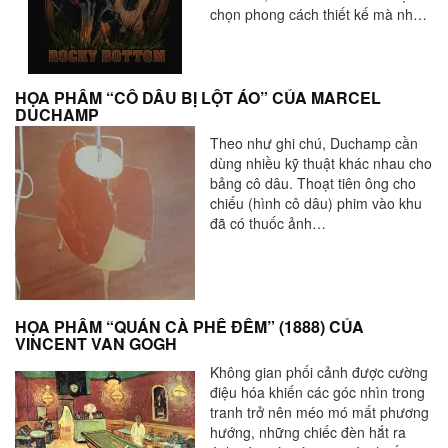
chọn phong cách thiết kế mà nhà
thiết kế đưa ra. Khi bạn động não
suy nghĩ về cá tính thương hiệu
của mình, hãy nghĩ tới những khía
cạnh sau đây để gọt dũa logo
HỌA PHẨM “CÔ DÂU BỊ LỘT ÁO” CỦA MARCEL
DUCHAMP
động vật của bạn thật hoàn hảo.
Theo như ghi chú, Duchamp cần
dùng nhiều kỹ thuật khác nhau cho
bảng cô dâu. Thoạt tiên ông cho
chiếu (hình cô dâu) phim vào khu
đã có thuốc ảnh…
HỌA PHẨM “QUÁN CÀ PHÊ ĐÊM” (1888) CỦA
VINCENT VAN GOGH
Không gian phối cảnh được cường
điệu hóa khiến các góc nhìn trong
tranh trở nên méo mó mất phương
hướng, những chiếc đèn hắt ra