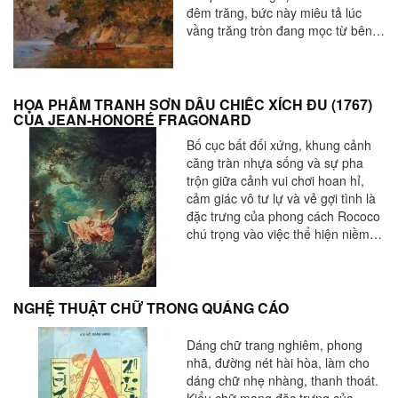
đêm trăng, bức này miêu tả lúc
vầng trăng tròn đang mọc từ bên
kia những đỉnh nham thạch của
Hang Luồn trong bầu trời đêm
xanh tím, và nước biển xanh Phổ
đậm.
HỌA PHẨM TRANH SƠN DẦU CHIẾC XÍCH ĐU (1767)
CỦA JEAN-HONORÉ FRAGONARD
Bố cục bất đối xứng, khung cảnh
căng tràn nhựa sống và sự pha
trộn giữa cảnh vui chơi hoan hỉ,
cảm giác vô tư lự và vẻ gợi tình là
đặc trưng của phong cách Rococo
chú trọng vào việc thể hiện niềm
hân hoan vui tươi thuần túy và ít
ẩn chứa những thông điệp nghiêm
túc.
NGHỆ THUẬT CHỮ TRONG QUẢNG CÁO
Dáng chữ trang nghiêm, phong
nhã, đường nét hài hòa, làm cho
dáng chữ nhẹ nhàng, thanh thoát.
Kiểu chữ mang đặc trưng của