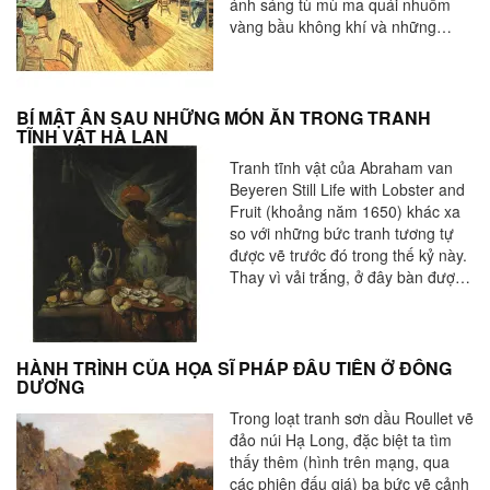
ánh sáng tù mù ma quái nhuốm
vàng bầu không khí và những
đường viền màu đen làm nổi bật
những đường cong.
BÍ MẬT ẨN SAU NHỮNG MÓN ĂN TRONG TRANH
TĨNH VẬT HÀ LAN
Tranh tĩnh vật của Abraham van
Beyeren Still Life with Lobster and
Fruit (khoảng năm 1650) khác xa
so với những bức tranh tương tự
được vẽ trước đó trong thế kỷ này.
Thay vì vải trắng, ở đây bàn được
trải bằng tấm thảm Ba Tư.
HÀNH TRÌNH CỦA HỌA SĨ PHÁP ĐẦU TIÊN Ở ĐÔNG
DƯƠNG
Trong loạt tranh sơn dầu Roullet vẽ
đảo núi Hạ Long, đặc biệt ta tìm
thấy thêm (hình trên mạng, qua
các phiên đấu giá) ba bức vẽ cảnh