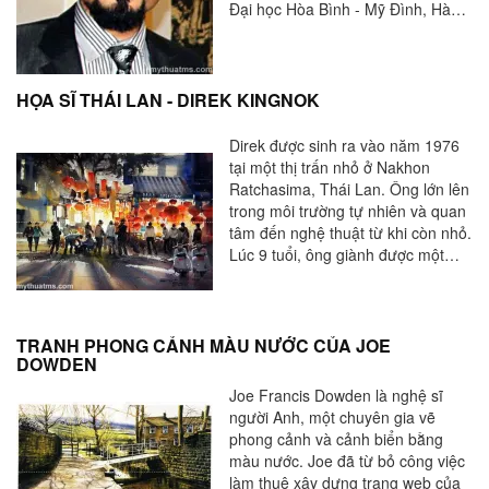
Anh trở lại trường để học Mỹ thuật
Đại học Hòa Bình - Mỹ Đình, Hà
tại Đại học Colorado.
Nội. Anh vừa là Hội viên Hội Mỹ
Thuật Việt Nam, đồng thời cũng là
thành viên của nhóm "Họa sĩ sơn
ta Việt Nam".
HỌA SĨ THÁI LAN - DIREK KINGNOK
Direk được sinh ra vào năm 1976
tại một thị trấn nhỏ ở Nakhon
Ratchasima, Thái Lan. Ông lớn lên
trong môi trường tự nhiên và quan
tâm đến nghệ thuật từ khi còn nhỏ.
Lúc 9 tuổi, ông giành được một
huy chương vàng từ nghệ thuật
Quốc tế thiếu nhi Cạnh tranh Nhật
Bản và nhiều lần sau này, đó là
điểm khởi đầu cho nghệ thuật của
TRANH PHONG CẢNH MÀU NƯỚC CỦA JOE
DOWDEN
Direk một cách nghiêm túc hơn.
Joe Francis Dowden là nghệ sĩ
người Anh, một chuyên gia vẽ
phong cảnh và cảnh biển bằng
màu nước. Joe đã từ bỏ công việc
làm thuê xây dựng trang web của