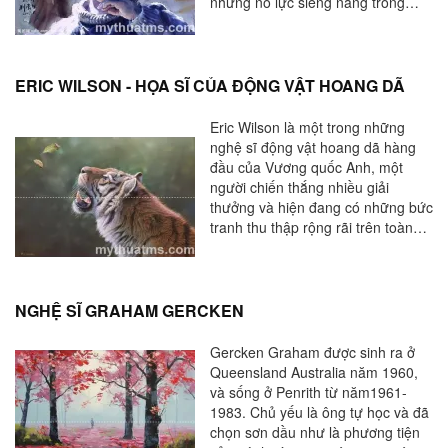
những nỗ lực siêng năng trong
sáng tạo, Liu Yunsheng có thành
tích xuất sắc trong màu nước và
trở nên nổi bật hơn so với những
nghệ sĩ cùng thế hệ với mình. Qua
ERIC WILSON - HỌA SĨ CỦA ĐỘNG VẬT HOANG DÃ
trung gian của màu nước, Liu
Yunsheng truyền tải một phong
Eric Wilson là một trong những
cách quan sát đặc biệt, cái cách
nghệ sĩ động vật hoang dã hàng
mà phản ánh chủ nghĩa hiện thực
đầu của Vương quốc Anh, một
trong bối cảnh nghệ thuật hiện đại
người chiến thắng nhiều giải
nhưng trong thực tế, đó là một loại
thưởng và hiện đang có những bức
kí ức và gợi nhớ đến quê hương
tranh thu thập rộng rãi trên toàn
của thế hệ cha ông.
thế giới. Ông đã bán tranh cho
triển lãm tại London, Đức và Hoa
Kỳ. Tranh của ông đã xuất hiện
trong rất nhiều tạp chí và sách và
NGHỆ SĨ GRAHAM GERCKEN
các tác phẩm gốc đã được bán
đấu giá tại Christies ở London.
Gercken Graham được sinh ra ở
Queensland Australia năm 1960,
và sống ở Penrith từ năm1961-
1983. Chủ yếu là ông tự học và đã
chọn sơn dầu như là phương tiện