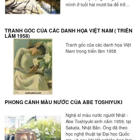
mình ở tuổi hai mươi ba để trở
thành một họa sĩ màu nước và làm
việc lau cửa sổ bán thời gian. Làm
việc như một nhân viên lau cửa sổ
đã cho Joe tự do để khám phá
TRANH GỐC CỦA CÁC DANH HỌA VIỆT NAM ( TRIỂN
LÃM 1958)
những khung cảnh đẹp giữa rừng
đất thấp và các dòng suối của
Tranh gốc của các danh họa Việt
Weald ở miền Nam nước Anh.
Nam trong triển lãm 1958
PHONG CẢNH MÀU NƯỚC CỦA ABE TOSHIYUKI
Nghệ sĩ màu nước người Nhật -
Abe Toshiyuki sinh năm 1959, tại
Sakata, Nhật Bản. Ông đã theo
học nghệ thuật tại Đại học Quốc
gia, và sau khi tốt nghiệp ông làm