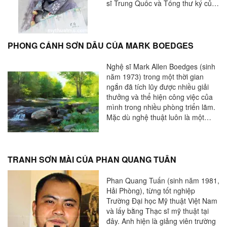
sĩ Trung Quốc và Tổng thư ký của
Hiệp hội Nghệ sĩ màu nước Thiểm
Tây.
PHONG CẢNH SƠN DẦU CỦA MARK BOEDGES
Nghệ sĩ Mark Allen Boedges (sinh
năm 1973) trong một thời gian
ngắn đã tích lũy được nhiều giải
thưởng và thể hiện công việc của
mình trong nhiều phòng triển lãm.
Mặc dù nghệ thuật luôn là một
phần của cuộc sống của mình,
Mark bắt đầu vẽ một cách nghiêm
túc hơn chỉ trong thời gian ngắn,
và ngay sau đó tiến tới đại học. Ra
TRANH SƠN MÀI CỦA PHAN QUANG TUẤN
khỏi trường trung học, Mark học tại
Đại học Kansas, nơi anh nhận
Phan Quang Tuấn (sinh năm 1981,
được bằng triết học. Nhưng a đã
Hải Phòng), từng tốt nghiệp
gặp nhiều lỗi khi vẽ sơn dầu, và
Trường Đại học Mỹ thuật Việt Nam
đặc biệt là những bức vẽ ngoài
và lấy bằng Thạc sĩ mỹ thuật tại
trời, Mark giữ lại những bức vẽ đó.
đây. Anh hiện là giảng viên trường