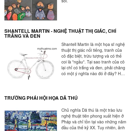
sỏi.
SHANTELL MARTIN - NGHỆ THUẬT THỊ GIÁC, CHỈ
TRẮNG VÀ ĐEN
Shantell Martin là một họa sĩ nghệ
thuật thị giác nổi tiếng, tranh của
cô đặc biệt, trừu tượng và có thể
coi là "ngầu". Tại sao tranh của cô
lại chỉ có trắng và đen, phải chăng
có một ý nghĩa nào đó ở đây? Hãy
cùng mythuatms.com cùng tìm
hiểu về cô họa sĩ trẻ độc đáo này.
TRƯỜNG PHÁI HỘI HỌA DÃ THÚ
Chủ nghĩa Dã thú là một trào lưu
nghệ thuật tiên phong xuất hiện ở
Pháp và chỉ tồn tại vào những năm
đầu của thế kỷ XX. Tuy nhiên, ảnh