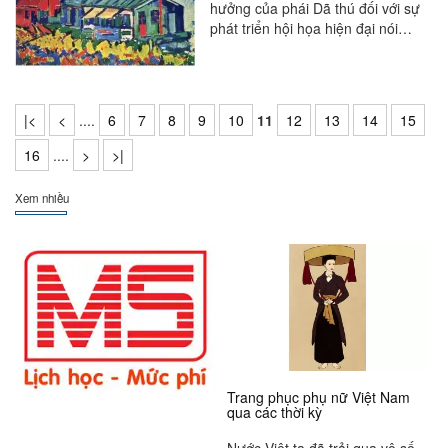
hưởng của phái Dã thú đối với sự
phát triển hội họa hiện đại nói
riêng và nghệ thuật tạo hình nói
chung là rất lớn. Những tìm tòi của
các họa sĩ phái Dã thú chính là tiền
đề cho sự ra đời của nghệ thuật
|<
<
....
6
7
8
9
10
11
12
13
14
15
Lập thể và Trừu tượng sau này.
16
....
>
>|
Xem nhiều
Trang phục phụ nữ Việt Nam
qua các thời kỳ