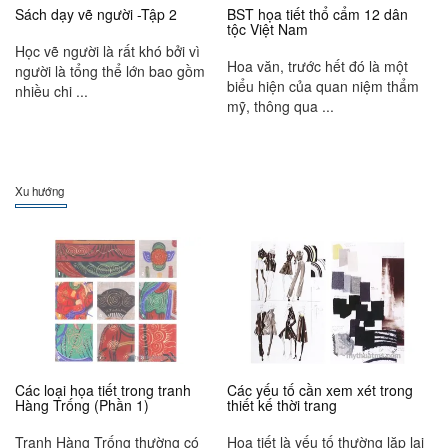
Sách dạy vẽ người -Tập 2
BST họa tiết thổ cẩm 12 dân
tộc Việt Nam
Học vẽ người là rất khó bởi vì
Hoa văn, trước hết đó là một
người là tổng thể lớn bao gồm
biểu hiện của quan niệm thẩm
nhiều chi ...
mỹ, thông qua ...
Xu hướng
Các loại họa tiết trong tranh
Các yếu tố cần xem xét trong
Hàng Trống (Phần 1)
thiết kế thời trang
Tranh Hàng Trống thường có
Họa tiết là yếu tố thường lặp lại