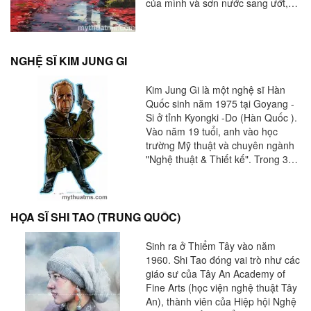
của mình và sơn nước sang ướt,
đó là phong cách của các nghệ sĩ
trường phái ấn tượng và chính nó
tốt nhất cho việc vẽ ngoài trời như
cách mà những nghệ sĩ của trường
NGHỆ SĨ KIM JUNG GI
Australian Heidelberg hay dùng.
Kim Jung Gi là một nghệ sĩ Hàn
Quốc sinh năm 1975 tại Goyang -
Si ở tỉnh Kyongki -Do (Hàn Quốc ).
Vào năm 19 tuổi, anh vào học
trường Mỹ thuật và chuyên ngành
"Nghệ thuật & Thiết kế". Trong 3
năm qua, anh đã nghiên cứu trên
bờ biển phía tây ở các trường đại
học Dong-Eui Busan nổi tiếng với
các khóa học kỹ thuật của nó. Với
HỌA SĨ SHI TAO (TRUNG QUỐC)
23 000 sinh viên cũng có thể cho
anh một số tài liệu tốt đẹp để bắt
Sinh ra ở Thiểm Tây vào năm
đầu với một nguồn cảm hứng!
1960. Shi Tao đóng vai trò như các
giáo sư của Tây An Academy of
Fine Arts (học viện nghệ thuật Tây
An), thành viên của Hiệp hội Nghệ