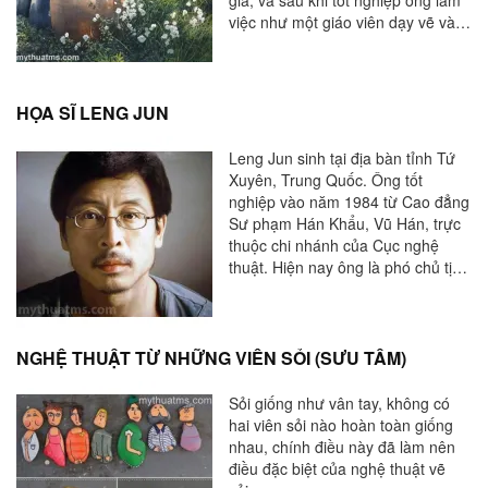
việc như một giáo viên dạy vẽ và
vẽ tranh trong khoảng 20 năm.
Mong muốn trở thành một nghệ sĩ
từ lâu khiến Abe rời khỏi giảng dạy
trong năm 2008 để tập trung vào
HỌA SĨ LENG JUN
ước mơ của cuộc đời mình. Hiện
nay, Toshiyuki Abe đang tích cực
Leng Jun sinh tại địa bàn tỉnh Tứ
làm việc như một nghệ sĩ và có
Xuyên, Trung Quốc. Ông tốt
một số tác phẩm được trưng bày
nghiệp vào năm 1984 từ Cao đẳng
trong triển lãm nghệ thuật.
Sư phạm Hán Khẩu, Vũ Hán, trực
thuộc chi nhánh của Cục nghệ
thuật. Hiện nay ông là phó chủ tịch
của Học viện nghệ thuật Vũ Hán
và được xếp hạng trong top những
nghệ sĩ hạng nhất quốc gia.
NGHỆ THUẬT TỪ NHỮNG VIÊN SỎI (SƯU TẦM)
Sỏi giống như vân tay, không có
hai viên sỏi nào hoàn toàn giống
nhau, chính điều này đã làm nên
điều đặc biệt của nghệ thuật vẽ