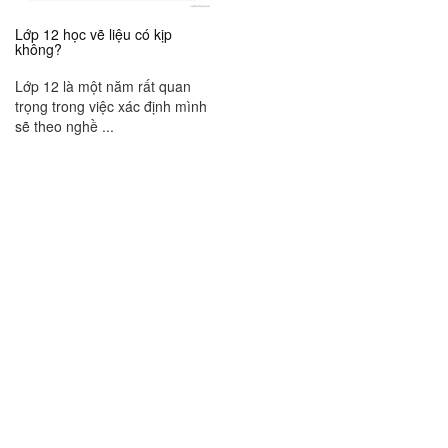
ta mới hướng dẫn họ về bút pháp
trong ký họa ( phần này nên cho
Lớp 12 học vẽ liệu có kịp
không?
xem nhiều tài liệu )cái hay, cái ưu
thế của mỗi bút pháp, chất liệu, cái
Lớp 12 là một năm rất quan
hạn chế của mỗi bút pháp chất
trọng trong việc xác định mình
liệu, đối tượng nào thì nó phát huy
sẽ theo nghề ...
được ưu thế, đối tượng nào thì bị
hạn chế. Trong lĩnh vực này ta nêu
lên hai tổng kết rất hay của danh
họa Tề Bạch Thạch .