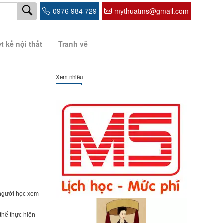
0976 984 729
mythuatms@gmail.com
t kế nội thất
Tranh vẽ
Xem nhiều
 người học xem
thể thực hiện