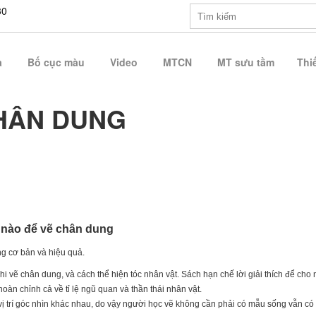
30
a
Bố cục màu
Video
MTCN
MT sưu tầm
Thiế
CHÂN DUNG
 nào để vẽ chân dung
ng cơ bản và hiệu quả.
 vẽ chân dung, và cách thể hiện tóc nhân vật. Sách hạn chế lời giải thích để cho
hoàn chỉnh cả về tỉ lệ ngũ quan và thần thái nhân vật.
vị trí góc nhìn khác nhau, do vậy người học vẽ không cần phải có mẫu sống vẫn có 