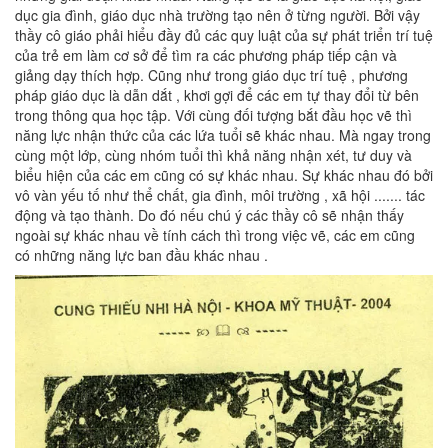
dục gia đình, giáo dục nhà trường tạo nên ở từng người. Bởi vậy
thầy cô giáo phải hiểu đầy đủ các quy luật của sự phát triển trí tuệ
của trẻ em làm cơ sở để tìm ra các phương pháp tiếp cận và
giảng dạy thích hợp. Cũng như trong giáo dục trí tuệ , phương
pháp giáo dục là dẫn dắt , khơi gợi để các em tự thay đổi từ bên
trong thông qua học tập. Với cùng đối tượng bắt đầu học vẽ thì
năng lực nhận thức của các lứa tuổi sẽ khác nhau. Mà ngay trong
cùng một lớp, cùng nhóm tuổi thì khả năng nhận xét, tư duy và
biểu hiện của các em cũng có sự khác nhau. Sự khác nhau đó bởi
vô vàn yếu tố như thể chất, gia đình, môi trường , xã hội ....... tác
động và tạo thành. Do đó nếu chú ý các thầy cô sẽ nhận thấy
ngoài sự khác nhau về tính cách thì trong việc vẽ, các em cũng
có những năng lực ban đầu khác nhau .