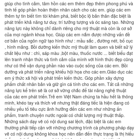
giúp cho tình cảm, tâm hồn các em thêm đẹp thêm phong phú và
tinh tế góp phần hoàn thiện nhân cách cho các em. giúp các em
thêm tự tin biết tìm tòi khám phá, biết bộc lộ bản thân đặc biệt là
phát triển khả năng tư duy, trí tưởng tượng và óc sáng tạo. Những
năng lực này không chỉ dành riêng cho mỹ thuật mà còn là cơ sở
của mọi ngành khoa học. Giúp các em nắm được những vấn đề
cơ bản của ngôn ngữ tạo hình như : mầu sắc , đường nét, bố cục
, hình mảng. Bồi dưỡng kiến thức mỹ thuật làm quen và biết sử lý
chất liệu như : chì, sáp màu ,bột màu, thuốc nước ... biết biểu đạt
lên tranh nhận thức và tình cảm của mình với hình thức đẹp cũng
như có thể vận dụng phần nào vào cuộc sống của các em. Bồi
dưỡng và phát triển năng khiếu hội họa cho các em.Giáo dục các
em ý thức xã hội và phát triển kiến thức. Góp phần xây dựng
phẩm chất nhân bản và giữ gìn cá tính cho các em. Tất cả những
năng lực kể trên sẽ là cơ sở vững chắc để tài năng nghệ thuật
của các em phát triển.Trẻ em Việt Nam chúng ta hầu hết là thông
minh, khéo tay và thích vẽ nhưng thật đáng tiếc là hiện đang có
nhiều yếu tố tiêu cực ảnh hưởng đến các em như những ấn
phẩm, tranh chuyện nước ngoài có chất lượng mỹ thuật thấp.
Những sách dạy vẽ có nội dung sai lệch, đặc biệt là các em
thường phải tiếp cận với những chương trình cà phương pháp dạy
vẽ có nội dung không khoa học nên dẫn đến thực trạng là thị hiếu