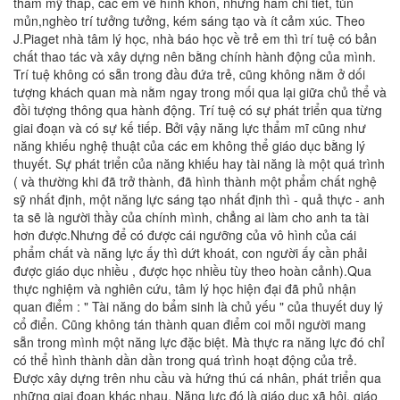
thẩm mỹ thấp, các em vẽ hình khôn, nhưng ham chi tiết, tủn
mủn,nghèo trí tưởng tưởng, kém sáng tạo và ít cảm xúc. Theo
J.Piaget nhà tâm lý học, nhà báo học về trẻ em thì trí tuệ có bản
chất thao tác và xây dựng nên bằng chính hành động của mình.
Trí tuệ không có sẵn trong đầu đứa trẻ, cũng không nằm ở dối
tượng khách quan mà nằm ngay trong mối qua lại giữa chủ thể và
đồi tượng thông qua hành động. Trí tuệ có sự phát triển qua từng
giai đoạn và có sự kế tiếp. Bởi vậy năng lực thẩm mĩ cũng như
năng khiếu nghệ thuật của các em không thể giáo dục bằng lý
thuyết. Sự phát triển của năng khiếu hay tài năng là một quá trình
( và thường khi đã trở thành, đã hình thành một phẩm chất nghệ
sỹ nhất định, một năng lực sáng tạo nhất định thì - quả thực - anh
ta sẽ là người thầy của chính mình, chẳng ai làm cho anh ta tài
hơn được.Nhưng để có được cái ngưỡng của vô hình của cái
phẩm chất và năng lực ấy thì dứt khoát, con người ấy cần phải
được giáo dục nhiều , được học nhiều tùy theo hoàn cảnh).Qua
thực nghiệm và nghiên cứu, tâm lý học hiện đại đã phủ nhận
quan điểm : " Tài năng do bẩm sinh là chủ yếu " của thuyết duy lý
cổ điển. Cũng không tán thành quan điểm coi mỗi người mang
sẵn trong mình một năng lực đặc biệt. Mà thực ra năng lực đó chỉ
có thể hình thành dần dần trong quá trình hoạt động của trẻ.
Được xây dựng trên nhu cầu và hứng thú cá nhân, phát triển qua
những giai đoạn khác nhau. Năng lực đó là giáo dục xã hội, giáo