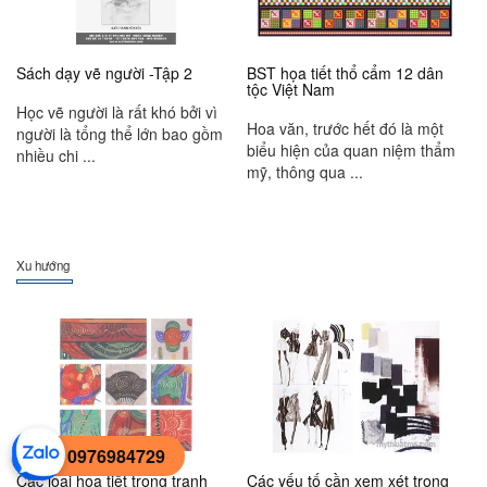
Sách dạy vẽ người -Tập 2
BST họa tiết thổ cẩm 12 dân
tộc Việt Nam
Học vẽ người là rất khó bởi vì
Hoa văn, trước hết đó là một
người là tổng thể lớn bao gồm
biểu hiện của quan niệm thẩm
nhiều chi ...
mỹ, thông qua ...
Xu hướng
0976984729
Các loại họa tiết trong tranh
Các yếu tố cần xem xét trong