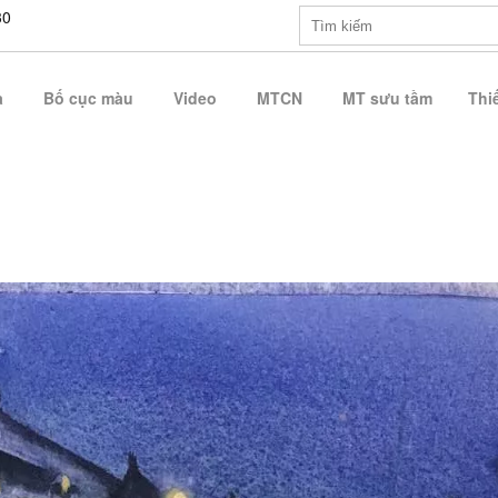
30
a
Bố cục màu
Video
MTCN
MT sưu tầm
Thiế