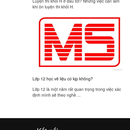
Luyện thi khối H ở đâu tốt? Những việc cần làm
khi ôn luyện thi khối H.
Lớp 12 học vẽ liệu có kịp không?
Lớp 12 là một năm rất quan trọng trong việc xác
định mình sẽ theo nghề ...