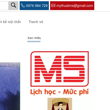
0976 984 729
mythuatms@gmail.com
t kế nội thất
Tranh vẽ
Xem nhiều