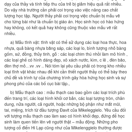
dạy của thầy và tính tiếp thu của trẻ bị giảm hiệu quả rất nhiều.
Do vậy nhà trường cần phải coi trọng vào việc nâng cao chất
lượng học tập. Người thầy phải coi trọng việc chuẩn bị mẫu vẽ
cho từng bài như là chuẩn bị giáo án. Học sinh học có hào hứng
hay không, có kết quả hay không cũng thuộc vào mẫu vẽ rất
nhiều.
a) Mẫu tĩnh vật: tĩnh vật có thể sử dụng các loại hoa thực, hoa
nhựa, quả bàng nhựa bằng sáp, các loại lo, bình tượng nhỏ bàng
gốm, sứ, đồng, thủy tinh, gỗ : các loại chim thú nhồi làm mô hình ,
các loại ghế có hình dáng đẹp, xô xách nước, kìm, c lê , đèn bão,
đèn thợ mỏ…vv .vv .. Nói tóm lại yêu cầu phải có trong kho nhiều
loại tĩnh vật khác nhau để khi cần thiết người thầy có thể bày theo
chủ đề và trình tự của chương trình gây hòa hứng học sinh và sự
phong phú của các bố cục bài tập.,
b) Mẫu thạch cao : mẫu thạch cao bao gồm các loại trích phù
đến trang trí, các loại hình khối cơ bản, các loại tượng tròn, chân
dung, nửa người, cả người, hoặc những bộ phận như mắt mũi,
tai, miệng, trích từ đầu tượng Đavit của Mikeleggielo. Yêu cầu đối
với tượng mẫu thạch cao làm sao có hình khối đẹp, đứng để học
sinh làm quen tiến lên vẽ người thật – mẫu động. Những pho
tượng cổ điển Hi Lạp cũng như của Mikelenggielo thường được