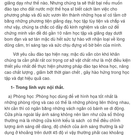
giảng dạy như thế nào, Nhưng chúng ta sẽ thất bại nếu muốn
đào tạo cho đất nước một thế họa sĩ biết cách làm việc cho
phương pháp và đủ sức vươn lên thành những họa sĩ có tầm cỡ
bằng những phương tiện giảng dạy, học tập tùy tiện và chắp vá
như vậy, chúng ta chắc có đầy đủ kinh nghiệm và căn cứ để
chứng minh vấn đề đó gần 10 năm học tập và giảng dạy dưới
bom đạn và sơ tán mặc dù hết sức tự hào với nhận loại về lòng
dũng cảm, trí sáng tạo và sức chịu đựng vô bờ bến của mình.
Với yêu cầu đào tạo hiện nay, mặc dù vẫn còn khó khăn
chúng ta cần phải rất coi trọng cơ sở vật chất như là một điều kiện
thiết yếu nhất để thực hiện phương pháp đào tạo khoa học, nâng
cao chất lượng , giảm bớt thời gian chết , gây hào hứng trong học
tập và đạt hiệu quả cao.
1- Trong lĩnh vực nội thất.
a) Phòng học :Phòng học dùng để vẽ hình họa tốt nhất là
những phòng rộng và cao có thể là những phòng liên thông nhau,
khi cần thì có ngăn bằng những vách ngăn có bánh xe di động.
Cửa phía ngoài lấy ánh sáng không nên làm như cửa sổ thông
thường mà là những cửa kính kiểu lá sách có thể điều chỉnh
lượng ánh sáng dễ dàng, độ chếch của ánh sáng thường là sử
dụng ở khoảng trên dưới 45 độ vì vậy thường phải cao khoảng