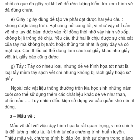
phải có que đo giây rọi khi vẽ để ước lượng kiểm tra xem hình vẽ
đã đúng chưa.
e) Giấy : giấy dùng để tập vẽ phải đạt được hai yêu cầu :
không được láng trơn. Hạt càng nổi càng tốt, vì như vậy chỉ cần
vẽ nhẹ tay đã bám được vào rồi đồng thời nhờ vậy hình vẽ xốp,
không bị lì trông dễ chịu. Yêu cầu thứ hai là chịu được sự chà xát
của tẩy mà không bị tước hoặc thủng tốt nhất là giấy dày và có
mặt ráp. Còn thiếu có thể dùng tạm các loại giấy khác như giấy
việt trì, giấy báo cũng được.
g) Tẩy : Tẩy có nhiều loại, nhưng để vẽ hình họa tốt nhất là
loại tẩy mềm tẩy sạch vết chì nhưng không bị rách giấy hoặc sơ
giấy.
Ngoài các vật liệu thông thường trên kia học sinh những năm
cuối cso thể sử dụng thêm các chất liệu khác để vẽ như than,
phấn nẫu …. Tuy nhiên điều kiện sử dụng và bảo quản khó nên ít
dùng.
3 – Mẫu vẽ :
Mẫu vẽ đối với việc dạy hình họa là rất quan trọng, vì nó chính
là đối tượng miêu tả, là trình tự của chương trình huấn luyện.
Thiếu mẫu vẽ, chương trình bị đảo lộn, tính sư phạm trong giảng