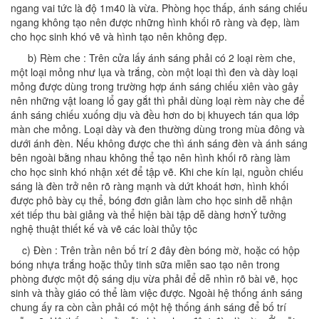
ngang vai tức là độ 1m40 là vừa. Phòng học thấp, ánh sáng chiếu
ngang không tạo nên được những hình khối rõ ràng và đẹp, làm
cho học sinh khó vẽ và hình tạo nên không đẹp.
b) Rèm che : Trên cửa lấy ánh sáng phải có 2 loại rèm che,
một loại mỏng như lụa và trắng, còn một loại thì đen và dày loại
mỏng được dùng trong trường hợp ánh sáng chiếu xiên vào gây
nên những vật loang lổ gay gắt thì phải dùng loại rèm này che để
ánh sáng chiếu xuống dịu và đều hơn do bị khuyech tán qua lớp
màn che mỏng. Loại dày và đen thường dùng trong mùa đông và
dưới ánh đèn. Nếu không được che thì ánh sáng đèn và ánh sáng
bên ngoài bằng nhau không thể tạo nên hình khối rõ ràng làm
cho học sinh khó nhận xét để tập vẽ. Khi che kín lại, nguồn chiếu
sáng là đèn trở nên rõ ràng mạnh và dứt khoát hơn, hình khối
được phô bày cụ thể, bóng đơn giản làm cho học sinh dễ nhận
xét tiếp thu bài giảng và thể hiện bài tập dễ dàng hơnÝ tưởng
nghệ thuật thiết kế và vẽ các loài thủy tộc
c) Đèn : Trên trần nên bố trí 2 đây đèn bóng mờ, hoặc có hộp
bóng nhựa trắng hoặc thủy tinh sữa miễn sao tạo nên trong
phòng được một độ sáng dịu vừa phải để dễ nhìn rõ bài vẽ, học
sinh và thầy giáo có thể làm việc được. Ngoài hệ thống ánh sáng
chung ấy ra còn cần phải có một hệ thống ánh sáng để bố trí