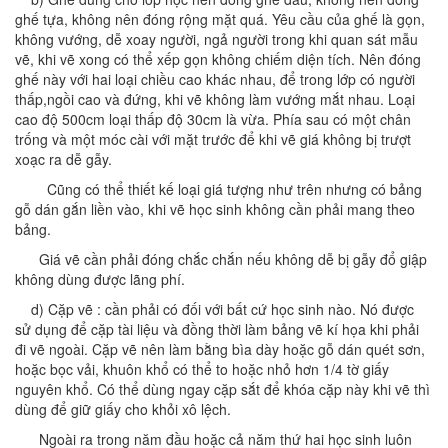
ghế tựa, không nên đóng rộng mặt quá. Yêu cầu của ghế là gọn,
không vướng, dễ xoay người, ngả người trong khi quan sát mẫu
vẽ, khi vẽ xong có thể xếp gọn không chiếm diện tích. Nên đóng
ghế này với hai loại chiều cao khác nhau, để trong lớp có người
thấp,ngồi cao và đứng, khi vẽ không làm vướng mắt nhau. Loại
cao độ 500cm loại thấp độ 30cm là vừa. Phía sau có một chân
trống và một móc cài với mặt trước để khi vẽ giá không bị trượt
xoạc ra dễ gẫy.
Cũng có thể thiết kế loại giá tượng như trên nhưng có bảng
gỗ dán gắn liền vào, khi vẽ học sinh không cần phải mang theo
bảng.
Giá vẽ cần phải đóng chắc chắn nếu không dễ bị gẫy đổ giập
không dùng được lãng phí.
d) Cặp vẽ : cần phải có đối với bất cứ học sinh nào. Nó được
sử dụng để cặp tài liệu và đồng thời làm bảng vẽ kí họa khi phải
đi vẽ ngoài. Cặp vẽ nên làm bằng bìa dày hoặc gỗ dán quét sơn,
hoặc bọc vải, khuôn khổ có thể to hoặc nhỏ hơn 1/4 tờ giấy
nguyên khổ. Có thể dùng ngay cặp sắt để khóa cặp này khi vẽ thì
dùng để giữ giấy cho khỏi xô lệch.
Ngoài ra trong năm đầu hoặc cả năm thứ hai học sinh luôn