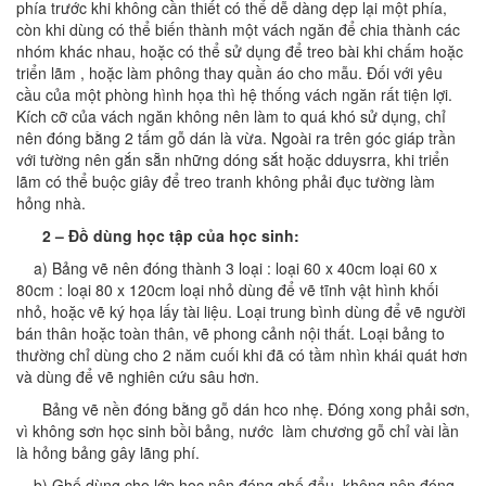
phía trước khi không cần thiết có thể dễ dàng dẹp lại một phía,
còn khi dùng có thể biến thành một vách ngăn để chia thành các
nhóm khác nhau, hoặc có thể sử dụng để treo bài khi chấm hoặc
triển lãm , hoặc làm phông thay quần áo cho mẫu. Đối với yêu
cầu của một phòng hình họa thì hệ thống vách ngăn rất tiện lợi.
Kích cỡ của vách ngăn không nên làm to quá khó sử dụng, chỉ
nên đóng bằng 2 tấm gỗ dán là vừa. Ngoài ra trên góc giáp trần
với tường nên gắn sẵn những dóng sắt hoặc dduysrra, khi triển
lãm có thể buộc giây để treo tranh không phải đục tường làm
hỏng nhà.
2 – Đồ dùng học tập của học sinh:
a) Bảng vẽ nên đóng thành 3 loại : loại 60 x 40cm loại 60 x
80cm : loại 80 x 120cm loại nhỏ dùng để vẽ tĩnh vật hình khối
nhỏ, hoặc vẽ ký họa lấy tài liệu. Loại trung bình dùng để vẽ người
bán thân hoặc toàn thân, vẽ phong cảnh nội thất. Loại bảng to
thường chỉ dùng cho 2 năm cuối khi đã có tầm nhìn khái quát hơn
và dùng để vẽ nghiên cứu sâu hơn.
Bảng vẽ nền đóng bằng gỗ dán hco nhẹ. Đóng xong phải sơn,
vì không sơn học sinh bồi bảng, nước làm chương gỗ chỉ vài lần
là hỏng bảng gây lãng phí.
b) Ghế dùng cho lớp học nên đóng ghế đẩu, không nên đóng