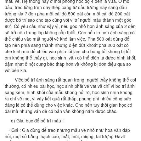
mẫu vẽ. Hệ thống này ở mỗi phòng học độ 4 đèn là vừa. Ở mỗi
đầu, treo lửng trên dây thép căng từ đầu tường này sang đầu
tường kia ? đèn pha một cái độ 500 oát còn một cái độ 200 oát
được bố trí sao cho tạo cùng với vị trí người mẫu thành một góc
90*. Có yêu cầu như vậy vì, nếu góc nhỏ hơn ánh sáng của 2 đèn
sẽ trở nên trùng lặp không cần thiết. Còn nếu to hơn ánh sáng có
thể chiếu vào mắt người vẽ khó làm việc. Pha 500 oát dùng để
tạo nền phía sáng thành những diện dứt khoát pha 200 oát có
che kính mờ để chiếu vào phía tối làm cho bóng tối không bị tối
om không thể thấy gì, học sinh vẫn có thể diễn tả được hình khối,
đậm nhạt ở nột cung bậc thấp hơn và không bị đơn điệu quá so
với bên kia.
Việc bố trí ánh sáng rất quan trọng, người thầy không thể coi
thường, có nhiều bài học, học sinh phải vẽ vất vả chỉ vì bố trí ánh
sáng kém, hình khối của mẫu không nổi rõ, học sinh nhìn không
ra chỉ vẽ mò, vì vậy kết quả rất thấp, phung phí nhiều công sức
đáng lẽ có thể dùng cho việc khác. Cho nên tuy thời gian học có
dài mà những vấn đề cơ bản vẫn không nắm được chắc.
d) Giá, bục để bố trí mẫu :
- Giá : Giá dùng để treo những mẫu vẽ nhỏ như hoa văn đắp
nổi, một số bằng thạch cao, mắt, mũi, miệng, tai tượng Đavit