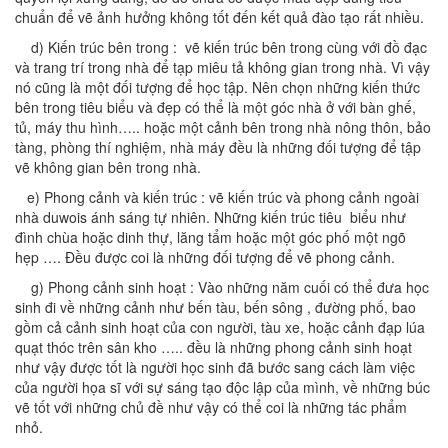
chuẩn để vẽ ảnh hưởng không tốt đến kết quả đào tạo rất nhiều.
d) Kiến trúc bên trong : vẽ kiến trúc bên trong cùng với đồ đạc
và trang trí trong nhà để tạp miêu tả không gian trong nhà. Vì vậy
nó cũng là một đối tượng để học tập. Nên chọn những kiến thức
bên trong tiêu biểu và đẹp có thể là một góc nhà ở với bàn ghế,
tủ, máy thu hình….. hoặc một cảnh bên trong nhà nông thôn, bảo
tàng, phòng thí nghiệm, nhà máy đều là những đối tượng để tập
vẽ không gian bên trong nhà.
e) Phong cảnh và kiến trúc : vẽ kiến trúc và phong cảnh ngoài
nhà duwois ánh sáng tự nhiên. Những kiến trúc tiêu biểu như
đình chùa hoặc dinh thự, lăng tẩm hoặc một góc phố một ngõ
hẹp …. Đều được coi là những đối tượng để vẽ phong cảnh.
g) Phong cảnh sinh hoạt : Vào những năm cuối có thể đưa học
sinh đi về những cảnh như bến tàu, bến sông , đường phố, bao
gồm cả cảnh sinh hoạt của con người, tàu xe, hoặc cảnh đạp lúa
quạt thóc trên sân kho ….. đều là những phong cảnh sinh hoạt
như vậy được tốt là người học sinh đã bước sang cách làm việc
của người họa sĩ với sự sáng tạo độc lập của mình, về những búc
vẽ tốt với những chủ đề như vậy có thể coi là những tác phẩm
nhỏ.