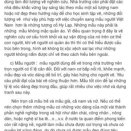
dùng làm đối tượng vẽ nghiên cứu. Nhà trường cần phải đặt các
nhà điêu khắc vững tay sáng tác theo mẫu một số tượng nam
hoặc nữ đẹp theo hướng này để cho học sinh tập vẽ, những đối
tượng vẽ như vậy phù hợp với việc chuyển sang mẫu người Việt
Nam hơn là những tượng cổ Hy Lạp. Những mẫu này phải là
những mẫu không mặc quần áo. Vì điều quan trọng ở đây là vẽ
nghiên cứu cơ cấu hình khối và sự vận động của nó trên cơ thể
con người, khi vẽ người có quàn áo thì thì có thể hiểu được cấu
trúc bên trong, hình sẽ không bị xộc xệch sai lạc như những
người không nắm được chỉ vẽ theo cách hiểu bên ngoài.
c) Mẫu người : mẫu người dùng để vẽ trong nhà trường nên
trọn người có tỉ lệ cân đối. Đối với nam cơ bắp nổi rõ, khỏe mạnh,
mẫu đẹp và vóc dáng dễ bố trí, gây hào hứng cho người vẽ. Yêu
càu phải đạt của bài vẽ cũng thuận hơn. Mẫu tốt còn để lại những
tỷ lệ vóc dáng đẹp trong đầu, giúp rất nhiều cho việc nhớ và dựng
tranh sau này.
Nên trọn cả mẫu trẻ và mẫu già, cả nam và nữ. Nếu có thể
nên chọn thêm những mẫu có những vóc dáng của một vài thành
phần nghề nghiệp trong xã hội như dân chài, công nhân , nông
dân, hoặc nghệ sĩ ba lê…v…v.v. ở nước ta quan điểm phong kiến
còn rất nặng nề, người làm mẫu chưa được coi trọng và chưa có
quyền lợi xứng đáng, do đó chưa có được mẫu đẹp đúng tiêu