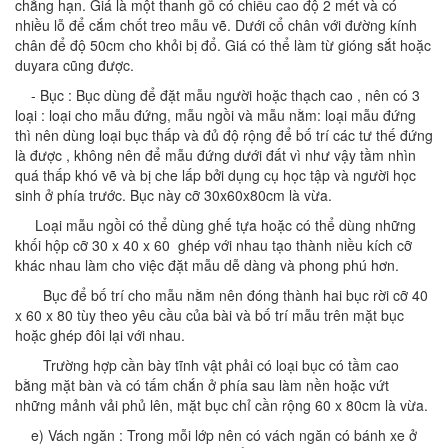
chẳng hạn. Giá là một thanh gỗ có chiều cao độ 2 mét và có
nhiều lỗ để cắm chốt treo mẫu vẽ. Dưới cổ chân với đường kính
chân để độ 50cm cho khỏi bị đổ. Giá có thể làm từ gióng sắt hoặc
duyara cũng được.
- Bục : Bục dùng để đặt mẫu người hoặc thạch cao , nên có 3
loại : loại cho mẫu đứng, mẫu ngồi và mẫu nằm: loại mẫu đứng
thì nên dùng loại bục thấp và đủ độ rộng để bố trí các tư thế đứng
là được , không nên để mẫu đứng dưới đất vì như vậy tầm nhìn
quá thấp khó vẽ và bị che lấp bởi dụng cụ học tập và người học
sinh ở phía trước. Bục này cỡ 30x60x80cm là vừa.
Loại mẫu ngồi có thể dùng ghế tựa hoặc có thể dùng những
khối hộp cỡ 30 x 40 x 60 ghép với nhau tạo thành niều kích cỡ
khác nhau làm cho việc đặt mẫu dễ dàng và phong phú hơn.
Bục để bố trí cho mẫu nằm nên đóng thành hai bục rời cỡ 40
x 60 x 80 tùy theo yêu cầu của bài và bố trí mẫu trên mặt bục
hoặc ghép đôi lại với nhau.
Trường hợp cần bày tĩnh vật phải có loại bục có tầm cao
bằng mặt bàn và có tấm chắn ở phía sau làm nền hoặc vứt
những mảnh vải phủ lên, mặt bục chỉ cần rộng 60 x 80cm là vừa.
e) Vách ngăn : Trong mỗi lớp nên có vách ngăn có bánh xe ở