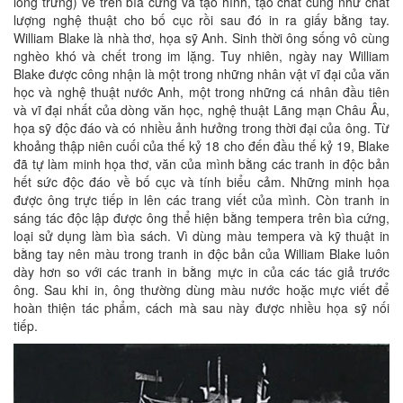
lòng trứng) vẽ trên bìa cứng và tạo hình, tạo chất cũng như chất
lượng nghệ thuật cho bố cục rồi sau đó in ra giấy bằng tay.
William Blake là nhà thơ, họa sỹ Anh. Sinh thời ông sống vô cùng
nghèo khó và chết trong im lặng. Tuy nhiên, ngày nay William
Blake được công nhận là một trong những nhân vật vĩ đại của văn
học và nghệ thuật nước Anh, một trong những cá nhân đầu tiên
và vĩ đại nhất của dòng văn học, nghệ thuật Lãng mạn Châu Âu,
họa sỹ độc đáo và có nhiều ảnh hưởng trong thời đại của ông. Từ
khoảng thập niên cuối của thế kỷ 18 cho đến đầu thế kỷ 19, Blake
đã tự làm minh họa thơ, văn của mình bằng các tranh in độc bản
hết sức độc đáo về bố cục và tính biểu cảm. Những minh họa
được ông trực tiếp in lên các trang viết của mình. Còn tranh in
sáng tác độc lập được ông thể hiện bằng tempera trên bìa cứng,
loại sử dụng làm bìa sách. Vì dùng màu tempera và kỹ thuật in
bằng tay nên màu trong tranh in độc bản của William Blake luôn
dày hơn so với các tranh in bằng mực in của các tác giả trước
ông. Sau khi in, ông thường dùng màu nước hoặc mực viết để
hoàn thiện tác phẩm, cách mà sau này được nhiều họa sỹ nối
tiếp.