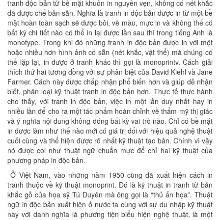
tranh độc bản từ bề mặt khuôn in nguyên vẹn, không có nét khắc
đã được chế bản sẵn. Nghĩa là tranh in độc bản được in từ một bề
mặt hoàn toàn sạch sẽ được bôi, vẽ màu, mực in và không thể có
bất kỳ chi tiết nào có thể in lại được lần sau thì trong tiếng Anh là
monotype. Trong khi đó những tranh in độc bản được in với một
hoặc nhiều hơn hình ảnh có sẵn (nét khắc, vật thể) mà chúng có
thể lặp lại, in được ở tranh khác thì gọi là monoprintv. Cách giải
thích thứ hai tương đồng với sự phân biệt của David Kiehl và Jane
Farmer. Cách này được chấp nhận phổ biến hơn và giúp dễ nhận
biết, phân loại kỹ thuật tranh in độc bản hơn. Thực tế thực hành
cho thấy, với tranh in độc bản, việc in một lần duy nhất hay in
nhiều lần để cho ra một tác phẩm hoàn chỉnh về thẩm mỹ thị giác
và ý nghĩa nội dung không đóng bất kỳ vai trò nào. Chỉ có bề mặt
in được làm như thế nào mới có giá trị đối với hiệu quả nghệ thuật
cuối cùng và thể hiện được rõ nhất kỹ thuật tạo bản. Chính vì vậy
nó được coi như thuật ngữ chuẩn mực để chỉ hai kỹ thuật của
phương pháp in độc bản.
Ở Việt Nam, vào những năm 1950 cũng đã xuất hiện cách in
tranh thuộc về kỹ thuật monoprint. Đó là kỹ thuật in tranh từ bản
khắc gỗ của họa sỹ Tú Duyên mà ông gọi là “thủ ấn họa”. Thuật
ngữ in độc bản xuất hiện ở nước ta cùng với sự du nhập kỹ thuật
này với danh nghĩa là phương tiện biểu hiện nghệ thuật, là một