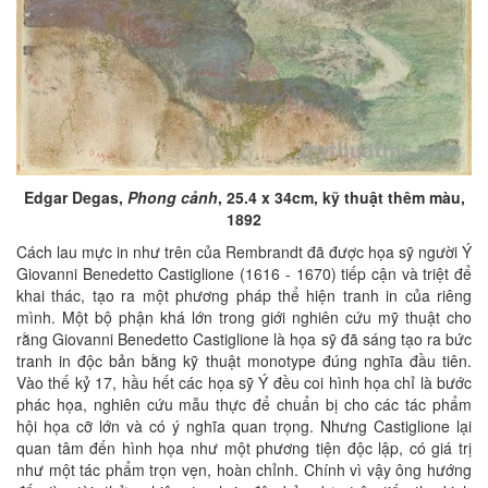
Edgar Degas,
Phong cảnh
, 25.4 x 34cm,
kỹ thuật thêm màu,
1892
Cách lau mực in như trên của Rembrandt đã được họa sỹ người Ý
Giovanni Benedetto Castiglione (1616 - 1670) tiếp cận và triệt để
khai thác, tạo ra một phương pháp thể hiện tranh in của riêng
mình. Một bộ phận khá lớn trong giới nghiên cứu mỹ thuật cho
rằng Giovanni Benedetto Castiglione là họa sỹ đã sáng tạo ra bức
tranh in độc bản bằng kỹ thuật monotype đúng nghĩa đầu tiên.
Vào thế kỷ 17, hầu hết các họa sỹ Ý đều coi hình họa chỉ là bước
phác họa, nghiên cứu mẫu thực để chuẩn bị cho các tác phẩm
hội họa cỡ lớn và có ý nghĩa quan trọng. Nhưng Castiglione lại
quan tâm đến hình họa như một phương tiện độc lập, có giá trị
như một tác phẩm trọn vẹn, hoàn chỉnh. Chính vì vậy ông hướng