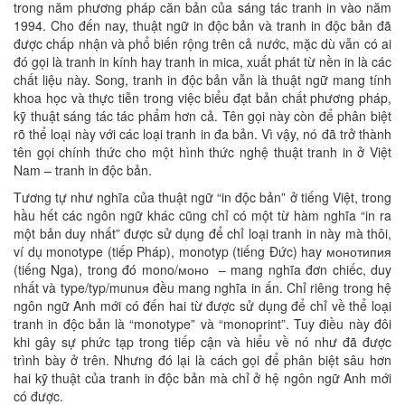
trong năm phương pháp căn bản của sáng tác tranh in vào năm
1994. Cho đến nay, thuật ngữ in độc bản và tranh in độc bản đã
được chấp nhận và phổ biến rộng trên cả nước, mặc dù vẫn có ai
đó gọi là tranh in kính hay tranh in mica, xuất phát từ nền in là các
chất liệu này. Song, tranh in độc bản vẫn là thuật ngữ mang tính
khoa học và thực tiễn trong việc biểu đạt bản chất phương pháp,
kỹ thuật sáng tác tác phẩm hơn cả. Tên gọi này còn để phân biệt
rõ thể loại này với các loại tranh in đa bản. Vì vậy, nó đã trở thành
tên gọi chính thức cho một hình thức nghệ thuật tranh in ở Việt
Nam – tranh in độc bản.
Tương tự như nghĩa của thuật ngữ “in độc bản” ở tiếng Việt, trong
hầu hết các ngôn ngữ khác cũng chỉ có một từ hàm nghĩa “in ra
một bản duy nhất” được sử dụng để chỉ loại tranh in này mà thôi,
ví dụ monotype (tiếp Pháp), monotyp (tiếng Đức) hay монотипия
(tiếng Nga), trong đó mono/моно – mang nghĩa đơn chiếc, duy
nhất và type/typ/munuя đều mang nghĩa in ấn. Chỉ riêng trong hệ
ngôn ngữ Anh mới có đến hai từ được sử dụng để chỉ về thể loại
tranh in độc bản là “monotype” và “monoprint”. Tuy điều này đôi
khi gây sự phức tạp trong tiếp cận và hiểu về nó như đã được
trình bày ở trên. Nhưng đó lại là cách gọi để phân biệt sâu hơn
hai kỹ thuật của tranh in độc bản mà chỉ ở hệ ngôn ngữ Anh mới
có được.