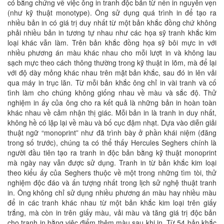
có bằng chứng về việc ông in tranh độc bản từ nền in nguyên vẹn
(như kỹ thuật monotype). Ông sử dụng quá trình in để tạo ra
nhiều bản in có giá trị duy nhất từ một bản khắc đồng chứ không
phải nhiều bản in tương tự nhau như các họa sỹ tranh khắc kim
loại khác vẫn làm. Trên bản khắc đồng họa sỹ bôi mực in với
nhiều phương án màu khác nhau cho mỗi lượt in và không lau
sạch mực theo cách thông thường trong kỹ thuật in lõm, mà để lại
với độ dày mỏng khác nhau trên mặt bản khắc, sau đó in lên vải
qua máy in trục lăn. Từ mỗi bản khắc ông chỉ in vài tranh và cố
tình làm cho chúng không giống nhau về màu và sắc độ. Thử
nghiệm in ấy của ông cho ra kết quả là những bản in hoàn toàn
khác nhau về cảm nhận thị giác. Mỗi bản in là tranh in duy nhất,
không hề có lặp lại về màu và bố cục đậm nhạt. Dựa vào diễn giải
thuật ngữ “monoprint” như đã trình bày ở phần khái niệm (đăng
trong số trước), chúng ta có thể thấy Hercules Seghers chính là
người đầu tiên tạo ra tranh in độc bản bằng kỹ thuật monoprint
mà ngày nay vẫn được sử dụng. Tranh in từ bản khắc kim loại
theo kiểu ấy của Seghers thuộc về một trong những tìm tòi, thử
nghiệm độc đáo và ấn tượng nhất trong lịch sử nghệ thuật tranh
in. Ông không chỉ sử dụng nhiều phương án màu hay nhiều màu
để in các tranh khác nhau từ một bản khắc kim loại trên giấy
trắng, mà còn in trên giấy màu, vải màu và tăng giá trị độc bản
cho tranh in bằng việc điểm thêm màu sau khi in. Từ 54 bản khắc