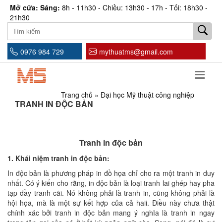
Mở cửa: Sáng:
8h - 11h30 - Chiều: 13h30 - 17h - Tối: 18h30 -
21h30
0976 984 729
mythuatms@gmail.com
Trang chủ
»
Đại học Mỹ thuật công nghiệp
TRANH IN ĐỘC BẢN
Tranh in độc bản
1. Khái niệm tranh in độc bản:
In độc bản là phương pháp in đồ họa chỉ cho ra một tranh in duy
nhất. Có ý kiến cho rằng, in độc bản là loại tranh lai ghép hay pha
tạp đầy tranh cãi. Nó không phải là tranh in, cũng không phải là
hội họa, mà là một sự kết hợp của cả haii. Điều này chưa thật
chính xác bởi tranh in độc bản mang ý nghĩa là tranh in ngay