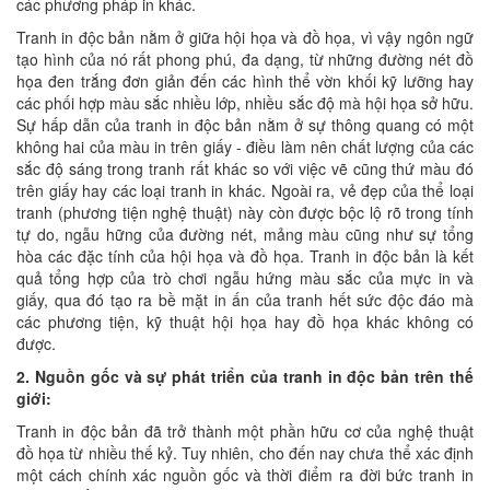
các phương pháp in khác.
Tranh in độc bản nằm ở giữa hội họa và đồ họa, vì vậy ngôn ngữ
tạo hình của nó rất phong phú, đa dạng, từ những đường nét đồ
họa đen trắng đơn giản đến các hình thể vờn khối kỹ lưỡng hay
các phối hợp màu sắc nhiều lớp, nhiều sắc độ mà hội họa sở hữu.
Sự hấp dẫn của tranh in độc bản nằm ở sự thông quang có một
không hai của màu in trên giấy - điều làm nên chất lượng của các
sắc độ sáng trong tranh rất khác so với việc vẽ cũng thứ màu đó
trên giấy hay các loại tranh in khác. Ngoài ra, vẻ đẹp của thể loại
tranh (phương tiện nghệ thuật) này còn được bộc lộ rõ trong tính
tự do, ngẫu hững của đường nét, mảng màu cũng như sự tổng
hòa các đặc tính của hội họa và đồ họa. Tranh in độc bản là kết
quả tổng hợp của trò chơi ngẫu hứng màu sắc của mực in và
giấy, qua đó tạo ra bề mặt in ấn của tranh hết sức độc đáo mà
các phương tiện, kỹ thuật hội họa hay đồ họa khác không có
được.
2. Nguồn gốc và sự phát triển của tranh in độc bản trên thế
giới:
Tranh in độc bản đã trở thành một phần hữu cơ của nghệ thuật
đồ họa từ nhiều thế kỷ. Tuy nhiên, cho đến nay chưa thể xác định
một cách chính xác nguồn gốc và thời điểm ra đời bức tranh in