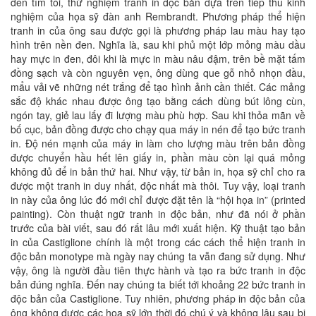
đến tìm tòi, thử nghiệm tranh in độc bản dựa trên tiếp thu kinh
nghiệm của họa sỹ đàn anh Rembrandt. Phương pháp thể hiện
tranh in của ông sau được gọi là phương pháp lau màu hay tạo
hình trên nền đen. Nghĩa là, sau khi phủ một lớp mỏng màu dầu
hay mực in đen, đôi khi là mực in màu nâu đậm, trên bề mặt tấm
đồng sạch và còn nguyên vẹn, ông dùng que gỗ nhỏ nhọn đầu,
mẩu vải vẽ những nét trắng để tạo hình ảnh cần thiết. Các mảng
sắc độ khác nhau được ông tạo bằng cách dùng bút lông cùn,
ngón tay, giẻ lau lấy đi lượng màu phù hợp. Sau khi thỏa mãn về
bố cục, bản đồng được cho chạy qua máy in nén để tạo bức tranh
in. Độ nén mạnh của máy in làm cho lượng màu trên bản đồng
được chuyển hầu hết lên giấy in, phần màu còn lại quá mỏng
không đủ để in bản thứ hai. Như vậy, từ bản in, họa sỹ chỉ cho ra
được một tranh in duy nhất, độc nhất mà thôi. Tuy vậy, loại tranh
in này của ông lúc đó mới chỉ được đặt tên là “hội họa in” (printed
painting). Còn thuật ngữ tranh in độc bản, như đã nói ở phần
trước của bài viết, sau đó rất lâu mới xuất hiện. Kỹ thuật tạo bản
in của Castiglione chính là một trong các cách thể hiện tranh in
độc bản monotype mà ngày nay chúng ta vẫn đang sử dụng. Như
vậy, ông là người đầu tiên thực hành và tạo ra bức tranh in độc
bản đúng nghĩa. Đến nay chúng ta biết tới khoảng 22 bức tranh in
độc bản của Castiglione. Tuy nhiên, phương pháp in độc bản của
ông không được các họa sỹ lớn thời đó chú ý và không lâu sau bị