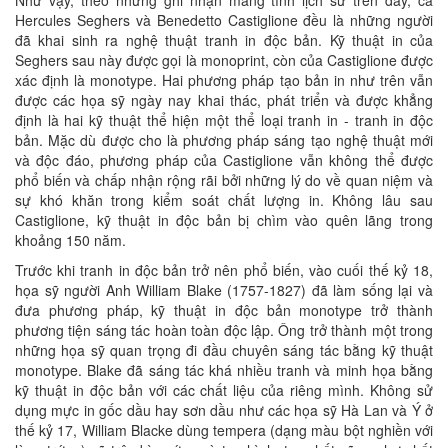
Như vậy, theo những ghi nhận mang tính lịch sử trên đây, cả
Hercules Seghers và Benedetto Castiglione đều là những người
đã khai sinh ra nghệ thuật tranh in độc bản. Kỹ thuật in của
Seghers sau này được gọi là monoprint, còn của Castiglione được
xác định là monotype. Hai phương pháp tạo bản in như trên vẫn
được các họa sỹ ngày nay khai thác, phát triển và được khẳng
định là hai kỹ thuật thể hiện một thể loại tranh in - tranh in độc
bản. Mặc dù được cho là phương pháp sáng tạo nghệ thuật mới
và độc đáo, phương pháp của Castiglione vẫn không thể được
phổ biến và chấp nhận rộng rãi bởi những lý do về quan niệm và
sự khó khăn trong kiểm soát chất lượng in. Không lâu sau
Castiglione, kỹ thuật in độc bản bị chìm vào quên lãng trong
khoảng 150 năm.
Trước khi tranh in độc bản trở nên phổ biến, vào cuối thế kỷ 18,
họa sỹ người Anh William Blake (1757-1827) đã làm sống lại và
đưa phương pháp, kỹ thuật in độc bản monotype trở thành
phương tiện sáng tác hoàn toàn độc lập. Ông trở thành một trong
những họa sỹ quan trọng đi đầu chuyên sáng tác bằng kỹ thuật
monotype. Blake đã sáng tác khá nhiều tranh và minh họa bằng
kỹ thuật in độc bản với các chất liệu của riêng mình. Không sử
dụng mực in gốc dầu hay sơn dầu như các họa sỹ Hà Lan và Ý ở
thế kỷ 17, William Blacke dùng tempera (dạng màu bột nghiền với