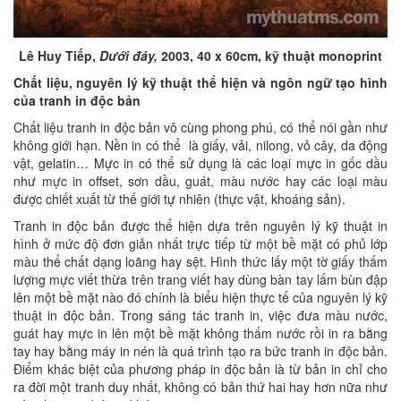
Lê Huy Tiếp,
Dưới đáy,
2003, 40 x 60cm, kỹ thuật monoprint
Chất liệu, nguyên lý kỹ thuật thể hiện và ngôn ngữ tạo hình
của tranh in độc bản
Chất liệu tranh in độc bản vô cùng phong phú, có thể nói gần như
không giới hạn. Nền in có thể là giấy, vải, nilong, vỏ cây, da động
vật, gelatin… Mực in có thể sử dụng là các loại mực in gốc dầu
như mực in offset, sơn dầu, guát, màu nước hay các loại màu
được chiết xuất từ thế giới tự nhiên (thực vật, khoáng sản).
Tranh in độc bản được thể hiện dựa trên nguyên lý kỹ thuật in
hình ở mức độ đơn giản nhất trực tiếp từ một bề mặt có phủ lớp
màu thể chất dạng loãng hay sệt. Hình thức lấy một tờ giấy thấm
lượng mực viết thừa trên trang viết hay dùng bàn tay lấm bùn đập
lên một bề mặt nào đó chính là biểu hiện thực tế của nguyên lý kỹ
thuật in độc bản. Trong sáng tác tranh in, việc đưa màu nước,
guát hay mực in lên một bề mặt không thấm nước rồi in ra bằng
tay hay bằng máy in nén là quá trình tạo ra bức tranh in độc bản.
Điểm khác biệt của phương pháp in độc bản là từ bản in chỉ cho
ra đời một tranh duy nhất, không có bản thứ hai hay hơn nữa như