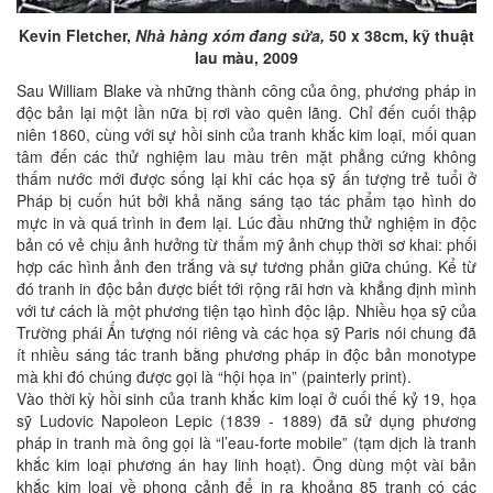
Kevin Fletcher,
Nhà hàng xóm đang sửa,
50 x 38cm, kỹ thuật
lau màu, 2009
Sau William Blake và những thành công của ông, phương pháp in
độc bản lại một lần nữa bị rơi vào quên lãng. Chỉ đến cuối thập
niên 1860, cùng với sự hồi sinh của tranh khắc kim loại, mối quan
tâm đến các thử nghiệm lau màu trên mặt phẳng cứng không
thấm nước mới được sống lại khi các họa sỹ ấn tượng trẻ tuổi ở
Pháp bị cuốn hút bởi khả năng sáng tạo tác phẩm tạo hình do
mực in và quá trình in đem lại. Lúc đầu những thử nghiệm in độc
bản có vẻ chịu ảnh hưởng từ thẩm mỹ ảnh chụp thời sơ khai: phối
hợp các hình ảnh đen trắng và sự tương phản giữa chúng. Kể từ
đó tranh in độc bản được biết tới rộng rãi hơn và khẳng định mình
với tư cách là một phương tiện tạo hình độc lập. Nhiều họa sỹ của
Trường phái Ấn tượng nói riêng và các họa sỹ Paris nói chung đã
ít nhiều sáng tác tranh bằng phương pháp in độc bản monotype
mà khi đó chúng được gọi là “hội họa in” (painterly print).
Vào thời kỳ hồi sinh của tranh khắc kim loại ở cuối thế kỷ 19, họa
sỹ Ludovic Napoleon Lepic (1839 - 1889) đã sử dụng phương
pháp in tranh mà ông gọi là “l’eau-forte mobile” (tạm dịch là tranh
khắc kim loại phương án hay linh hoạt). Ông dùng một vài bản
khắc kim loại về phong cảnh để in ra khoảng 85 tranh có các