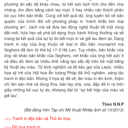
phương án sắc độ khác nhau, từ hết sức kịch tính cho đến nhẹ
nhàng, êm đềm bằng cách lau mực ít hay nhiều các thành phần
bố cục trên bản khắc. Cùng với kết quả đó, ông tuyên bố về bản
quyền của mình đối với phương pháp in “tranh khắc kim loại
phương án”, cách mà sẽ đưa lao động nghệ thuật tới một vùng
đất mới, hứa hẹn sẽ phá bỏ dạng thực hành thông thường và sẽ
mang lại kết quả của sự tự do bởi mực in và giẻ lau đem lại. Dạng
tranh in này của ông thuộc về loại in độc bản monoprint mà
Seghers đã làm từ thế kỷ 17 ở Hà Lan. Tuy nhiên, bản khắc của
ông rất khác bản khắc của Seghers, nét khắc của ông hết sức ít
và điều đó đem lại nhiều khả năng tạo sắc độ trên bề mặt bằng
kỹ thuật lau màu. Từ kinh nghiệm và lời kêu gọi của Lepic, nhiều
họa sỹ trẻ của Hội họa Ấn tượng Pháp đã thử nghiệm, sáng tác
tranh in độc bản. Không ít họa sỹ đã vẽ, lăn màu in lên kính, thậm
chí lên sàn nhà và dùng thìa, bàn tay chà, xoa, đập để in ra trên
giấy những bố cục tự do, khóang đạt từ “sự kết hợp của màu và
giẻ lau”.
Theo N.N.P
(Bài đăng trên Tạp chí Mỹ thuật Nhiếp ảnh số 10/2013)
>>>
Tranh in độc bản và Thủ ấn họa
>>>
Đồ họa tranh in