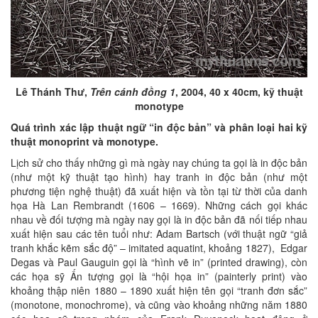
Lê Thánh Thư,
Trên cánh đồng 1
, 2004, 40 x 40cm, kỹ thuật
monotype
Quá trình xác lập thuật ngữ “in độc bản” và phân loại hai kỹ
thuật monoprint và monotype.
Lịch sử cho thấy những gì mà ngày nay chúng ta gọi là in độc bản
(như một kỹ thuật tạo hình) hay tranh in độc bản (như một
phương tiện nghệ thuật) đã xuất hiện và tồn tại từ thời của danh
họa Hà Lan Rembrandt (1606 – 1669). Những cách gọi khác
nhau về đối tượng mà ngày nay gọi là in độc bản đã nối tiếp nhau
xuất hiện sau các tên tuổi như: Adam Bartsch (với thuật ngữ “giả
tranh khắc kẽm sắc độ” – imitated aquatint, khoảng 1827), Edgar
Degas và Paul Gauguin gọi là “hình vẽ in” (printed drawing), còn
các họa sỹ Ấn tượng gọi là “hội họa in” (painterly print) vào
khoảng thập niên 1880 – 1890 xuất hiện tên gọi “tranh đơn sắc”
(monotone, monochrome), và cũng vào khoảng những năm 1880