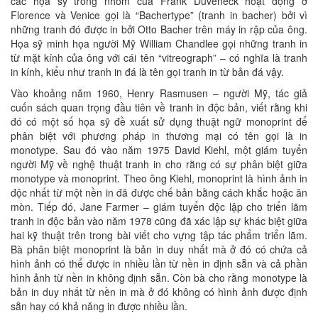
các họa sỹ trong nhóm của Frank Duveneck hoạt động ở
Florence và Venice gọi là “Bachertype” (tranh in bacher) bởi vì
những tranh đó được in bởi Otto Bacher trên máy in rập của ông.
Họa sỹ minh họa người Mỹ William Chandlee gọi những tranh in
từ mặt kính của ông với cái tên “vitreograph” – có nghĩa là tranh
in kính, kiểu như tranh in đá là tên gọi tranh in từ bản đá vậy.
Vào khoảng năm 1960, Henry Rasmusen – người Mỹ, tác giả
cuốn sách quan trọng đầu tiên về tranh in độc bản, viết rằng khi
đó có một số họa sỹ đề xuất sử dụng thuật ngữ monoprint để
phân biệt với phương pháp in thương mại có tên gọi là in
monotype. Sau đó vào năm 1975 David Kiehl, một giám tuyển
người Mỹ về nghệ thuật tranh in cho rằng có sự phân biệt giữa
monotype và monoprint. Theo ông Kiehl, monoprint là hình ảnh in
độc nhất từ một nền in đã được chế bản bằng cách khắc hoặc ăn
mòn. Tiếp đó, Jane Farmer – giám tuyển độc lập cho triển lãm
tranh in độc bản vào năm 1978 cũng đã xác lập sự khác biệt giữa
hai kỹ thuật trên trong bài viết cho vựng tập tác phẩm triển lãm.
Bà phân biệt monoprint là bản in duy nhất mà ở đó có chứa cả
hình ảnh có thể được in nhiều lần từ nền in định sẵn và cả phần
hình ảnh từ nền in không định sẵn. Còn bà cho rằng monotype là
bản in duy nhất từ nền in mà ở đó không có hình ảnh được định
sẵn hay có khả năng in được nhiều lần.