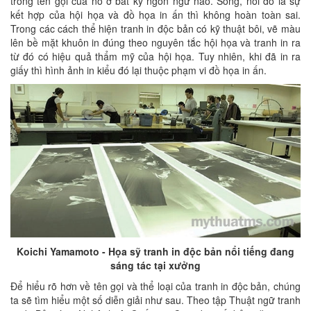
trong tên gọi của nó ở bất kỳ ngôn ngữ nào. Song, nói đó là sự
kết hợp của hội họa và đồ họa in ấn thì không hoàn toàn sai.
Trong các cách thể hiện tranh in độc bản có kỹ thuật bôi, vẽ màu
lên bề mặt khuôn in đúng theo nguyên tắc hội họa và tranh in ra
từ đó có hiệu quả thẩm mỹ của hội họa. Tuy nhiên, khi đã in ra
giấy thì hình ảnh in kiểu đó lại thuộc phạm vi đồ họa in ấn.
Koichi Yamamoto - Họa sỹ tranh in độc bản nổi tiếng đang
sáng tác tại xưởng
Để hiểu rõ hơn về tên gọi và thể loại của tranh in độc bản, chúng
ta sẽ tìm hiểu một số diễn giải như sau. Theo tập Thuật ngữ tranh