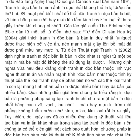
in do Bảo tàng Nghệ thuật Quốc gia Canada xuất bản năm 1991,
“tranh in độc bản là hình ảnh in độc nhất không thể in lại được lần
thứ hai. Kỹ thuật phổ biết nhất để thể hiện tranh in độc bản là bôi,
vẽ hình bằng màu ướt hay mực lên tấm kính hay kim loại rồi in ra
giấy trước khi chúng bị khô”i. Các tác giả cuốn The Printmaking
Bible dẫn từ một số từ điển như sau: “Từ điển Di sản Hoa kỳ
(2004) giải thích tranh in độc bản là bản in duy nhất (unique)
được thực hiện bởi việc ấn, nén mạnh mặt giấy lên bề mặt đã
được phủ màu hay mực in. Từ điển Thuật ngữ Tranh in (2002)
định nghĩa tranh in độc bản là bản in độc nhất (single) từ một bề
mặt in mà bề mặt đó không thể sử dụng lại được”. Những định
nghĩa vừa nêu đều khẳng định tranh in độc bản thuộc lĩnh vực
nghệ thuật in ấn và nhấn mạnh tính “độc bản” như thuộc tính kỹ
thuật của thể loại tranh này để phân biệt nó với các thể loại tranh
in còn lại mang tính nhân bản (in được nhiều bản) hay đa bản (có
nhiều bản). Qua những diễn giải trên chúng ta hiểu rằng in độc
bản là phương pháp sáng tạo tranh in chỉ cho ra một bản in độc
nhất bằng cách vẽ, vạch, lau chùi… màu hay mực in trên mặt
phẳng không thấm nước như kính, mica, kim loại rồi in ra giấy.
Tuy nhiên, do ngày nay đã có nhiều ứng dụng kỹ thuật, vật liệu
tạo bản và in ấn khác nhau trong sáng tác tranh in độc bản, nên
chúng ta có thể diễn giải một cách bao quát hơn: phương pháp in
độc bản bao hàm các kỹ thuật xử lý hình ảnh bằng các chất liệu