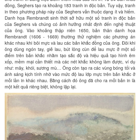
đồng, Seghers tạo ra khoảng 183 tranh in độc bản. Tuy vậy, tranh
in theo phương pháp này của Seghers vẫn thuộc dạng ít và hiếm.
Danh họa Rembrandt sinh thời sở hữu một số tranh in độc bản
của Seghers và chúng có ảnh hưởng nhất định đến nghệ thuật
của ông. Vào khoảng thập niên 1650, bản thân danh họa
Rembrandt (1606 - 1669) thường thử nghiệm các phương án
khác nhau khi bôi mực và lau các bản khắc đồng của ông. Đôi khi
ông dùng ngón tay, giẻ lau, bút lông cùn để lau mực ở một số
điểm trên bản khắc nhằm tạo sắc độ và hiệu quả tạo hình êm
xốp, mềm mại cần thiết mà các nét khắc không làm được, ví dụ
như: mây, khói, sương mù… Ông còn tạo ra các vùng bóng tối và
ánh sáng kịch tính nhờ vào mức độ lau lớp mực trên bản khắc ở
mỗi lần in khác nhau. Bằng cách đó ông đã cho ra mỗi bản in là
một kết quả riêng biệt, không lặp lại.