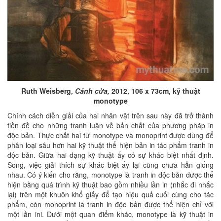
Ruth Weisberg,
Cánh cửa,
2012, 106 x 73cm, kỹ thuật
monotype
Chính cách diễn giải của hai nhân vật trên sau này đã trở thành
tiền đề cho những tranh luận về bản chất của phương pháp in
độc bản. Thực chất hai từ monotype và monoprint được dùng để
phân loại sâu hơn hai kỹ thuật thể hiện bản in tác phẩm tranh in
độc bản. Giữa hai dạng kỹ thuật ấy có sự khác biệt nhất định.
Song, việc giải thích sự khác biệt ấy lại cũng chưa hẳn giống
nhau. Có ý kiến cho rằng, monotype là tranh in độc bản được thể
hiện bằng quá trình kỹ thuật bao gồm nhiều lần in (nhắc đi nhắc
lại) trên một khuôn khổ giấy để tạo hiệu quả cuối cùng cho tác
phẩm, còn monoprint là tranh in độc bản được thể hiện chỉ với
một lần ini. Dưới một quan điểm khác, monotype là kỹ thuật in