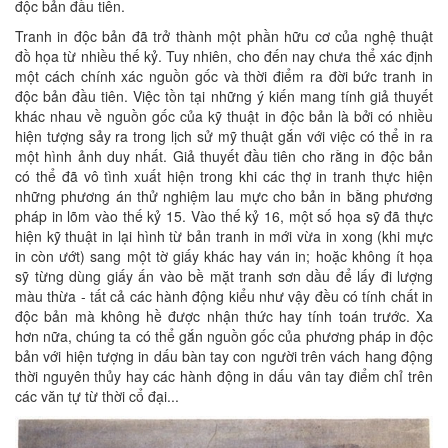
độc bản đầu tiên.
Tranh in độc bản đã trở thành một phần hữu cơ của nghệ thuật
đồ họa từ nhiều thế kỷ. Tuy nhiên, cho đến nay chưa thể xác định
một cách chính xác nguồn gốc và thời điểm ra đời bức tranh in
độc bản đầu tiên. Việc tồn tại những ý kiến mang tính giả thuyết
khác nhau về nguồn gốc của kỹ thuật in độc bản là bởi có nhiều
hiện tượng sảy ra trong lịch sử mỹ thuật gắn với việc có thể in ra
một hình ảnh duy nhất. Giả thuyết đầu tiên cho rằng in độc bản
có thể đã vô tình xuất hiện trong khi các thợ in tranh thực hiện
những phương án thử nghiệm lau mực cho bản in bằng phương
pháp in lõm vào thế kỷ 15. Vào thế kỷ 16, một số họa sỹ đã thực
hiện kỹ thuật in lại hình từ bản tranh in mới vừa in xong (khi mực
in còn ướt) sang một tờ giấy khác hay ván in; hoặc không ít họa
sỹ từng dùng giấy ấn vào bề mặt tranh sơn dầu để lấy đi lượng
màu thừa - tất cả các hành động kiểu như vậy đều có tính chất in
độc bản mà không hề được nhận thức hay tính toán trước. Xa
hơn nữa, chúng ta có thể gắn nguồn gốc của phương pháp in độc
bản với hiện tượng in dấu bàn tay con người trên vách hang động
thời nguyên thủy hay các hành động in dấu vân tay điểm chỉ trên
các văn tự từ thời cổ đại...