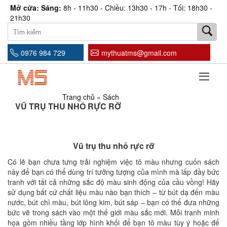
Mở cửa: Sáng:
8h - 11h30 - Chiều: 13h30 - 17h - Tối: 18h30 -
21h30
0976 984 729
mythuatms@gmail.com
Trang chủ
»
Sách
VŨ TRỤ THU NHỎ RỰC RỠ
Vũ trụ thu nhỏ rực rỡ
Có lẽ bạn chưa tưng trải nghiệm việc tô màu nhưng cuốn sách
này để bạn có thể dùng trí tưởng tượng của mình mà lấp đầy bức
tranh với tất cả những sắc độ màu sinh động của cầu vồng! Hãy
sử dụng bất cứ chất liệu màu nào bạn thích – từ bút dạ đến màu
nước, bút chì màu, bút lông kim, bút sáp – bạn có thể đưa những
bức vẽ trong sách vào một thế giới màu sắc mới. Mỗi tranh minh
họa gồm nhiều tầng lớp hình khối để bạn tô màu tùy ý hoặc để