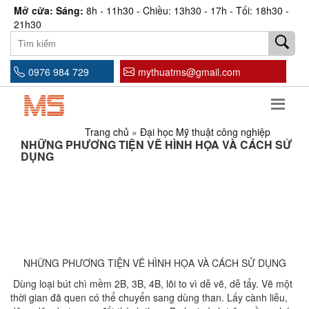
Mở cửa: Sáng:
8h - 11h30 - Chiều: 13h30 - 17h - Tối: 18h30 -
21h30
0976 984 729
mythuatms@gmail.com
Trang chủ
»
Đại học Mỹ thuật công nghiệp
NHỮNG PHƯƠNG TIỆN VẼ HÌNH HỌA VÀ CÁCH SỬ
DỤNG
NHỮNG PHƯƠNG TIỆN VẼ HÌNH HỌA VÀ CÁCH SỬ DỤNG
Dùng loại bút chì mềm 2B, 3B, 4B, lõi to vì dễ vẽ, dễ tẩy. Vẽ một
thời gian đã quen có thể chuyển sang dùng than. Lấy cành liễu,