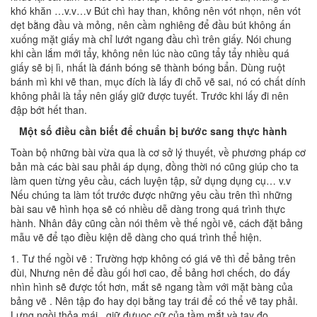
khó khăn …v.v…v Bút chì hay than, không nên vót nhọn, nên vót
dẹt bằng đầu và mỏng, nên cầm nghiêng để đầu bút không ấn
xuống mặt giấy mà chỉ lướt ngang đầu chì trên giấy. Nói chung
khi cần lắm mới tẩy, không nên lúc nào cũng tẩy tẩy nhiều quá
giấy sẽ bị lì, nhất là đánh bóng sẽ thành bóng bẩn. Dùng ruột
bánh mì khi vẽ than, mục đích là lấy đi chỗ vẽ sai, nó có chất dính
không phải là tẩy nên giấy giữ được tuyết. Trước khi lấy đi nên
đập bớt hết than.
Một số điều cần biết để chuẩn bị bước sang thực hành
Toàn bộ những bài vừa qua là cơ sở lý thuyết, về phương pháp cơ
bản mà các bài sau phải áp dụng, đồng thời nó cũng giúp cho ta
làm quen từng yêu cầu, cách luyện tập, sử dụng dụng cụ… v.v
Nếu chúng ta làm tốt trước được những yêu cầu trên thì những
bài sau vẽ hình họa sẽ có nhiều dễ dàng trong quá trình thực
hành. Nhân đây cũng cần nói thêm về thế ngồi vẽ, cách đặt bảng
mẫu vẽ để tạo điều kiện dễ dàng cho quá trình thể hiện.
1. Tư thế ngồi vẽ : Trường hợp không có giá vẽ thì để bảng trên
đùi, Nhưng nên để đầu gối hơi cao, để bảng hơi chếch, do đấy
nhìn hình sẽ được tốt hơn, mắt sẽ ngang tầm với mặt bàng của
bảng vẽ . Nên tập đo hay dọi bằng tay trái để có thể vẽ tay phải.
Lưng ngồi thỏa mái , giữ đưuọc cữ của tầm mắt và tay đo.