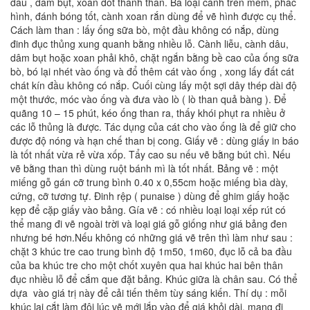
dâu , dâm bụt, xoan đốt thành than. Ba loại cành trên mềm, phác
hình, đánh bóng tốt, cành xoan rắn dùng để vẽ hình được cụ thể.
Cách làm than : lấy ống sữa bò, một đầu không có nắp, dùng
đinh đục thủng xung quanh bằng nhiều lỗ. Cành liễu, cành dâu,
dâm bụt hoặc xoan phải khô, chặt ngắn bằng bề cao của ống sữa
bò, bó lại nhét vào ống và đổ thêm cát vào ống , xong lấy đất cát
chát kín đầu không có nắp. Cuối cùng lấy một sợi dây thép dài độ
một thước, móc vào ống và đưa vào lò ( lò than quả bàng ). Để
quãng 10 – 15 phút, kéo ống than ra, thấy khói phụt ra nhiều ở
các lỗ thủng là được. Tác dụng của cát cho vào ống là để giữ cho
được độ nóng và hạn chế than bị cong. Giấy vẽ : dùng giấy in báo
là tốt nhất vừa rẻ vừa xốp. Tẩy cao su nếu vẽ bằng bút chì. Nếu
vẽ bằng than thì dùng ruột bánh mì là tốt nhất. Bảng vẽ : một
miếng gỗ gán cỡ trung bình 0.40 x 0,55cm hoặc miếng bìa dày,
cứng, cỡ tương tự. Đinh rệp ( punaise ) dùng để ghim giấy hoặc
kẹp để cặp giấy vào bảng. Gía vẽ : có nhiều loại loại xếp rút có
thể mang đi vẽ ngoài trời và loại giá gỗ giống như giá bảng đen
nhưng bé hơn.Nếu không có những giá vẽ trên thì làm như sau :
chặt 3 khúc tre cao trung bình độ 1m50, 1m60, đục lỗ cả ba đầu
của ba khúc tre cho một chốt xuyên qua hai khúc hai bên thân
đục nhiều lỗ để cắm que đặt bảng. Khúc giữa là chân sau. Có thể
dựa vào giá trị này để cải tiến thêm tùy sáng kiến. Thí dụ : mỗi
khúc lại cắt làm đôi lúc vẽ mới lắp vào để giá khỏi dài, mang đi