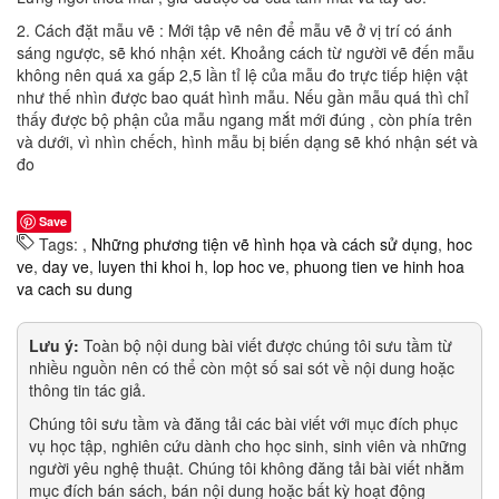
2. Cách đặt mẫu vẽ : Mới tập vẽ nên để mẫu vẽ ở vị trí có ánh
sáng ngược, sẽ khó nhận xét. Khoảng cách từ người vẽ đến mẫu
không nên quá xa gấp 2,5 lần tỉ lệ của mẫu đo trực tiếp hiện vật
như thế nhìn được bao quát hình mẫu. Nếu gần mẫu quá thì chỉ
thấy được bộ phận của mẫu ngang mắt mới đúng , còn phía trên
và dưới, vì nhìn chếch, hình mẫu bị biến dạng sẽ khó nhận sét và
đo
Save
Tags:
,
Những phương tiện vẽ hình họa và cách sử dụng
,
hoc
ve
,
day ve
,
luyen thi khoi h
,
lop hoc ve
,
phuong tien ve hinh hoa
va cach su dung
Lưu ý:
Toàn bộ nội dung bài viết được chúng tôi sưu tầm từ
nhiều nguồn nên có thể còn một số sai sót về nội dung hoặc
thông tin tác giả.
Chúng tôi sưu tầm và đăng tải các bài viết với mục đích phục
vụ học tập, nghiên cứu dành cho học sinh, sinh viên và những
người yêu nghệ thuật. Chúng tôi không đăng tải bài viết nhằm
mục đích bán sách, bán nội dung hoặc bất kỳ hoạt động