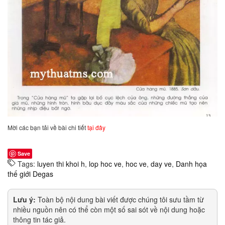
Mời các bạn tải về bài chi tiết
tại đây
Save
Tags:
luyen thi khoi h
,
lop hoc ve
,
hoc ve
,
day ve
,
Danh họa
thế giới Degas
Lưu ý:
Toàn bộ nội dung bài viết được chúng tôi sưu tầm từ
nhiều nguồn nên có thể còn một số sai sót về nội dung hoặc
thông tin tác giả.