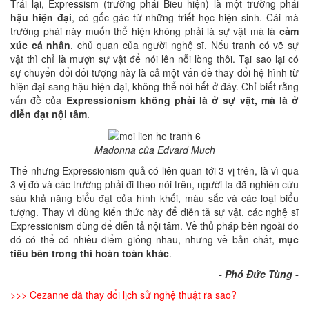
Trái lại, Expressism (trường phái Biểu hiện) là một trường phái
hậu hiện đại
, có gốc gác từ những triết học hiện sinh. Cái mà
trường phái này muốn thể hiện không phải là sự vật mà là
cảm
xúc cá nhân
, chủ quan của người nghệ sĩ. Nếu tranh có vẽ sự
vật thì chỉ là mượn sự vật để nói lên nỗi lòng thôi. Tại sao lại có
sự chuyển đổi đối tượng này là cả một vấn đề thay đổi hệ hình từ
hiện đại sang hậu hiện đại, không thể nói hết ở đây. Chỉ biết rằng
vấn đề của
Expressionism không phải là ở sự vật, mà là ở
diễn đạt nội tâm
.
Madonna của Edvard Much
Thế nhưng Expressionism quả có liên quan tới 3 vị trên, là vì qua
3 vị đó và các trường phải đi theo nói trên, người ta đã nghiên cứu
sâu khả năng biểu đạt của hình khối, màu sắc và các loại biểu
tượng. Thay vì dùng kiến thức này để diễn tả sự vật, các nghệ sĩ
Expressionism dùng để diễn tả nội tâm. Về thủ pháp bên ngoài do
đó có thể có nhiều điểm giống nhau, nhưng về bản chất,
mục
tiêu bên trong thì hoàn toàn khác
.
- Phó Đức Tùng -
>>>
Cezanne đã thay đổi lịch sử nghệ thuật ra sao?