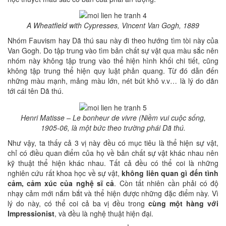
A Wheatfield with Cypresses, Vincent Van Gogh, 1889
Nhóm Fauvism hay Dã thú sau này đi theo hướng tìm tòi này của
Van Gogh. Do tập trung vào tìm bản chất sự vật qua màu sắc nên
nhóm này không tập trung vào thể hiện hình khối chi tiết, cũng
không tập trung thể hiện quy luật phản quang. Từ đó dẫn đến
những màu mạnh, mảng màu lớn, nét bút khô v.v… là lý do dãn
tới cái tên Dã thú.
Henri Matisse – Le bonheur de vivre (Niềm vui cuộc sống,
1905-06, là một bức theo trường phái Dã thú.
Như vậy, ta thấy cả 3 vị này đều có mục tiêu là thể hiện sự vật,
chỉ có điều quan điểm của họ về bản chất sự vật khác nhau nên
kỹ thuật thể hiện khác nhau. Tất cả đều có thể coi là những
nghiên cứu rất khoa học về sự vật,
không liên quan gì đến tình
cảm, cảm xúc của nghệ sĩ cả
. Còn tất nhiên cần phải có độ
nhạy cảm mới nắm bắt và thể hiện được những đặc điểm này. Vì
lý do này, có thể coi cả ba vị đều trong
cùng một hàng với
Impressionist
, và đều là nghệ thuật hiện đại.