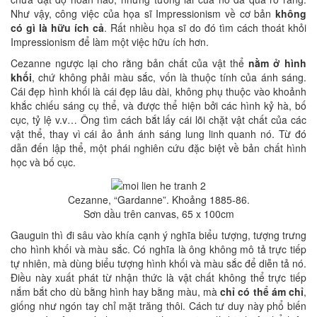
Như vậy, công việc của họa sĩ Impressionism về cơ bản
không
có gì là hữu ích cả
. Rất nhiều họa sĩ do đó tìm cách thoát khỏi
Impressionism để làm một việc hữu ích hơn.
Cezanne ngược lại cho rằng bản chất của vật thể
nằm ở hình
khối
, chứ không phải màu sắc, vốn là thuộc tính của ánh sáng.
Cái đẹp hình khối là cái đẹp lâu dài, không phụ thuộc vào khoảnh
khắc chiếu sáng cụ thể, và được thể hiện bởi các hình kỷ hà, bố
cục, tỷ lệ v.v… Ông tìm cách bắt lấy cái lõi chặt vật chất của các
vật thể, thay vì cái ảo ảnh ánh sáng lung linh quanh nó. Từ đó
dẫn đến lập thể, một phái nghiên cứu đặc biệt về bản chất hình
học và bố cục.
C
ezanne, “Gardanne”. Khoảng 1885-86.
Sơn dầu trên canvas, 65 x 100cm
Gauguin thì đi sâu vào khía cạnh ý nghĩa biểu tượng, tượng trưng
cho hình khối và màu sắc. Có nghĩa là ông không mô tả trực tiếp
tự nhiên, mà dùng biểu tượng hình khối và màu sắc để diễn tả nó.
Điều này xuất phát từ nhận thức là vật chất không thể trực tiếp
nắm bắt cho dù bằng hình hay bằng màu, mà
chỉ có thể ám chỉ
,
giống như ngón tay chỉ mặt trăng thôi. Cách tư duy này phổ biến