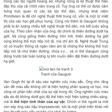
trong các tộc người hoang sơ, nhưng cũng là kỹ thuật thể hiện
đặc thù của cả 1000 năm trung cổ. Tuy ông có thể có được cảm
hứng trực quan từ các bộ tộc thổ dân, nhưng khái niệm
Primitivism là để chỉ nghệ thuật thời trung cổ, vốn là một từ miệt
thị của các học giả phục hưng. Cũng nói thêm là Gauguin không
phải bị ấn tượng nhiều bởi nghệ thuật thổ dân, mà bởi cuộc sống
của họ. Theo cảm nhận của ông, đó chính là thiên đường dưới hạ
giới. Và cũng giống thiên đường trên trời, thiên đường hạ giới
cũng không thể trực tiếp mô tả, mà chỉ ám tả. Nghệ thuật Trung
cổ có truyền thống cả ngàn năm ám tả những thứ không thể trực
tiếp mô tả như thiên đường, chúa v.v… và vì thế Gauguin cũng
đứng trước bài toán tương tự khi muốn diễn đật thiên đường dưới
hạ giới.
Tran
h của Gauguin
Van Gogh thì lại đi sâu vào nghiên cứu màu sắc. Ông cho rằng
vấn đề màu sắc không chỉ là hiện tượng phản quang cơ học, mà
cũng có phần bản chất của sự vật trong đó. Ông nghiên cứu màu
sắc do đó không dưới góc độ thể hiện một hiện tượng chiếu sáng,
mà là
thể hiện tinh thần của sự vật
. Chính vì thế người ta mới
còn xếp ông vào hậu Impressionist, tức là một phát triển khác nối
học thuyết màu sắc cơ bản của phái ấn tượng.