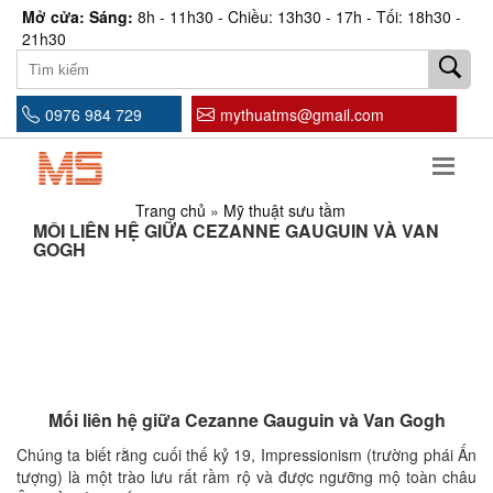
Mở cửa: Sáng:
8h - 11h30 - Chiều: 13h30 - 17h - Tối: 18h30 -
21h30
0976 984 729
mythuatms@gmail.com
Trang chủ
»
Mỹ thuật sưu tầm
MỐI LIÊN HỆ GIỮA CEZANNE GAUGUIN VÀ VAN
GOGH
Mối liên hệ giữa Cezanne Gauguin và Van Gogh
Chúng ta biết rằng cuối thế kỷ 19, Impressionism (trường phái Ấn
tượng) là một trào lưu rất rầm rộ và được ngưỡng mộ toàn châu