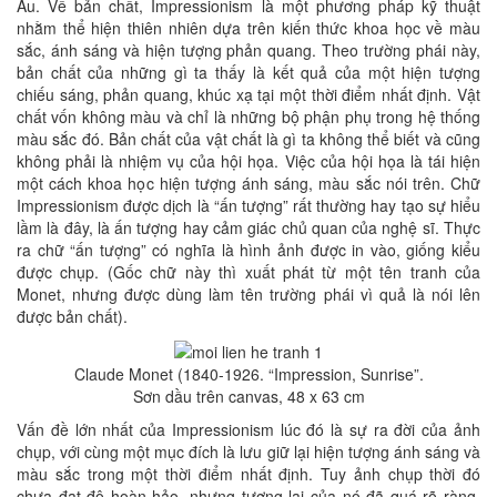
Âu. Về bản chất, Impressionism là một phương pháp kỹ thuật
nhằm thể hiện thiên nhiên dựa trên kiến thức khoa học về màu
sắc, ánh sáng và hiện tượng phản quang. Theo trường phái này,
bản chất của những gì ta thấy là kết quả của một hiện tượng
chiếu sáng, phản quang, khúc xạ tại một thời điểm nhất định. Vật
chất vốn không màu và chỉ là những bộ phận phụ trong hệ thống
màu sắc đó. Bản chất của vật chất là gì ta không thể biết và cũng
không phải là nhiệm vụ của hội họa. Việc của hội họa là tái hiện
một cách khoa học hiện tượng ánh sáng, màu sắc nói trên. Chữ
Impressionism được dịch là “ấn tượng” rất thường hay tạo sự hiểu
lầm là đây, là ấn tượng hay cảm giác chủ quan của nghệ sĩ. Thực
ra chữ “ấn tượng” có nghĩa là hình ảnh được in vào, giống kiểu
được chụp. (Gốc chữ này thì xuất phát từ một tên tranh của
Monet, nhưng được dùng làm tên trường phái vì quả là nói lên
được bản chất).
Clau
de Monet (1840-1926. “Impression, Sunrise”.
Sơn dầu trên canvas, 48 x 63 cm
Vấn đề lớn nhất của Impressionism lúc đó là sự ra đời của ảnh
chụp, với cùng một mục đích là lưu giữ lại hiện tượng ánh sáng và
màu sắc trong một thời điểm nhất định. Tuy ảnh chụp thời đó
chưa đạt độ hoàn hảo, nhưng tương lai của nó đã quá rõ ràng.