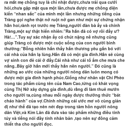
ra mắt mẹ chồng tuy là chỉ nhặt được,chưa trải qua cưới
hỏi,chưa gặp mặt qua một lần,chưa được mẹ chồng diện
kiến “nhan sắc” của mình một lần nhưng những tiếng của
Tràng gọi nghe thật nở ruột nở gan như một sự chứng nhận
hẳn hoi,rành rọt trước mẹ Tràng,người đàn bà ấy và chính
Tràng,một sự thật hiển nhiên:”Ra hắn đã có vợ rồi đấy ư?
Hà!…”.Tuy sự xác nhận ấy có chút nặng nề nhưng cũng
giúp Tràng có được một cuộc sống của con người bình
thường:”Bỗng nhiên hắn thấy hắn thương yêu gắn bó với
cái nhà của hắn lạ lùng.Hắn đã có một gia đình.Hắn sẽ cùng
vợ sinh con đẻ cái ở đấy.Cái nhà như cái tổ ấm che mưa che
nắng..Bây giờ hắn mới thấy hắn nên người.” Đó cũng là
những ao ước của những người nông dân luôn mong có
được một gia đình hạnh phúc.Giống như nhân vật Chí Phèo
trong tác phẩm cùng tên của Nam Cao,từng có khát vọng
cùng Thị Nở xây dựng gia đình,dù rằng đi làm thuê mướn
cho người ta,cùng nhau mỗi ngày được thưởng thức “bát
cháo hành” của vợ.Chính những cái ước mơ vô cùng giản
đị như thế đã tạo nên nét đẹp trong tâm hồn người nông
dân Việt,và Kim Lân đã đưa vào tác phẩm những điều tinh
túy và tiếng nói đầy tính nhân bản ,tạo nên sự đồng cảm
thiết tha cho người đọc.