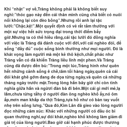
Khi “nhặt” vợ về,Tràng không phải là không biết suy
nghĩ:”thóc gạo này đến cái thân mình cũng chả biết có nuôi
nổi không lại còn đèo bồng”.Nhưng rồi anh lại tặc
lưỡi:”Chậc,kệ!”.Một quyết định có vẻ rất tầm thường với
một sự việc hết sức trọng đại trong thời điểm bấy
giờ.Nhưng ta có thể hiều rằng,cái tặc lưỡi đó đồng nghĩa
với việc là Tràng đã đánh cuộc với đời,với cái nghèo đói, để
sống “đầy đủ” cuộc sống bình thường như mọi người. Đó là
khát vọng làm người mà một kẻ thô kệch,chất phác như
Tràng vẫn có đã khiến Tràng liều lĩnh một phen.Và Tràng
cũng đã được đền bù:”Trong một lúc,Tràng hình như quên
hết những cảnh sống ê chề,tăm tối hàng ngày,quên cả cái
đói khát ghê gớm đang đe dọa từng ngày,và quên cả những
tháng ngày trước mặt.Trong lòng hắn bây giờ chỉ còn tình
nghĩa giữa hắn và ngừơi đàn bà đi bên.Một cái gì mới mẻ,lạ
lắm,chưa từng tấhy ở người đàn ông nghèo khổ ấy,nó ôm
ấp,mơn man khắp da thịt Tràng,tựa hồ như có bàn tay vuốt
nhẹ trên sống lưng.”Qua đó,Kim Lân đã gieo vào lòng người
đọc những cảm xúc: Khác với những người có đầu óc bi
quan thường nghi,sự đói khát,nghèo khổ không làm giảm đi
giá trị của lòng người.Bao giờ cái hạnh phúc được thương