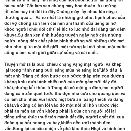
bà cụ nói:”Cốt làm sao chúng mày hoà thuận là u mừng
rồi.năm nay thì đói to đấy.Chúng mày lấy nhau lúc này,u
thương quá…”.Và rõ nhất là những giờ phút hạnh phúc của
đôi vợ chồng son trên cái nền âm thanh của tiếng ai hờ
khóc người chết đói cứ tỉ tê lúc to lúc nhỏ,dai dẳng tận đêm
khuya.Sự đan xen tình huống truyện ngây ngô của những
ngừơi nông dân chất phác,bình thường với những ước mơ
nhỏ nhoi giữa một thế giới ,một tương lai mở nhạt, một cuộc
sống u ám, ranh giới giữa sự sống và cái chết.
Truyện mở ra là buổi chiều chạng vạng mặt người và khép
lại trong “ánh nắng buổi sáng mùa hè sáng loá”.Mở đầu là
một anh Tràng cô đơn bước cao bứơc thấp trên con đường
khẳng khiu dưới ánh chiều mờ của một gầm trời đầy đói
khát,nhưng kết thúc là Tràng đã có một gia đình,mọi ngừơi
đang xăm xắn quét tước,thu dọn nhà cửa cho quang qủe và
cố làm cho nhau vui trứơc một bữa ăn loãng thếch và đáng
chát,và cũng có len lỏi vào đó một nỗi tủi hờn trứơc việc
phải ăn món ăn vốn không phải là của con người,rồi lại
tiếng trống thúc thuế trên mảnh đất đầy người chết đói,xua
đoàn quạ hốt hoảng vù bay,khiến nền trời thành đen
vẩn.Song lại có câu chiện về phá kho thóc Nhật và hình ảnh