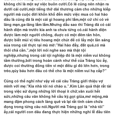
không chỉ là một sự việc buồn cười.Có lẽ cũng nên nhận ra
dưới cái cười,một tiếng thở dài thương cảm cho những kiếp
người mà cuộc đời khốn khổ đến mức việc mua có hai hào
dầu là cũng đã là một cái gì hoang phí lắm,một cử chỉ có vẻ
lãng mạn,ga-lăng lắm lắm.Nhưng dẫu sao thì Tràng đã có cái
hãnh diện mà trước kia anh ta chưa từng có.cái hãnh diện
được làm một người chồng, đuợc có một đêm tân hôn,
được biết mùi vị tiêu hoang một chút để có lấy một lần sáng
sủa trong cái thực tại mù mờ:”Hai hào đấy, đắt quá,có mà
thôi chả cần.”,một lời nói nghe sao mà thật tội
nghiệp,nhưng trong cái tội nghiệp đó là một niềm vui không
tầm thường,bởi trong hoàn cảnh như thế của Tràng lúc ấy,
được coi thường đồng tiền vì một đềiu gì đó lớn hơn, trong
trẻo,qúy báu hơn đâu có thể cho là một niềm vui hạ cấp?”
Cũng có thể nghĩ như vậy về cái câu Tràng giới thiệu vợ
mình với mẹ:”Kìa nhà tôi nó chào u.”.Kim Lân quả thật rất tài
trong việc sử dụng những lời thoại ít chữ,văn xuôi hết
sức,những câu văn không hề cầu kỳ,gọt giũa,mơ mộng,mà
mang đậm phong cách làng quê và lại rất tình cảm chứa
đọng trong từng câu nói.Người mà Tràng gọi là “nhà tôi”
ấy,cái người con dâu đang thực hiện những nghi lễ đầu tiên