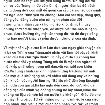
người đàn bà thật xấu khi yêu cũng lườm.”Nhưng đối với
chị vợ của Tràng thì đó còn là một người đàn bà đói rách
đang đong đưa con mắt để quên cái xấu,cái nghèo của mình
mà nghĩ đến “tình yêu vợ chồng”.Một cái nét đẹp, đáng quý,
đáng yêu, đáng buồn cho cái hạnh phúc của đời
thường,nạn nhân của xã hội nghèo khổ,nắm bắt ngay
những thời cơ để được yêu, để được biết thế nào là hạnh
phúc, được hưởng thụ một lần trong đời và để được sống
như bao ngừơi khác,và nếm được hương vị của gia đình.
Và một nhân vật được Kim Lân đưa vào ngay giữa truyện đó
là bà cụ Tứ,mẹ của Tràng,một nhân vật làm nổi bật cái khát
khao của hai chữ “gia đình” lúc bấy giờ.Bà cụ không hài
hước như đôi vợ chồng Tràng,mà đó là một con ngừơi đã
một kiếp phải sống trong nỗi đau,vất vả,nuôi con khôn
lớn.Và cũng chính cái kinh nghiệm từng trải,lòng ám ảnh
của một quá khứ nặng nề với nhiều nỗi đắng cay và những
băn khoăn của người làm mẹ:”Bà lão nhớ đến ông lão,nghĩ
đến đứa con gái út.Bà lão nghĩ đến cuộc đời cực khổ dái
dằng dặc của mình.Vợ chồng chúng nó lấy nhau,cuộc đời
chúng nó liệu có hơn bố mẹ trước kia không?”. Điều đó cho
ta thấy rằng bà cụ Tứ về những nghịch cảnh éo le của việc
hôn nhân, đặc biệt là một cuộc hôn nhân “vội vã” và trong