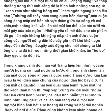
nhoạng,mù mờ của một buổi tối chiều “chạng vạng”.Và thấp
thoáng trong thứ ánh sáng đó là hình ảnh những con người
“xanh xám như những bóng ma”,”nằm ngổn ngang khắp lều
chợ”,”những cái thây nằm cong queo bên đường”,một cuộc
sống đang mấp mé bên bờ vực thẳm giữa sự sống và cái
chết,một không khí “vẩn lên cái mùi ẩm thối của rác rưởi và
mùi gây của xác ngừơi”.Những yếu tố mở đầu cho tác phẩm
đã gợi lên một không khí nặng nề,phản ánh được cuộc
sống của người nông dân lúc bấy giờ mới khó khăn,cực
nhọc đến dường nào,gây xúc động cho mỗi chúng ta khi
ông cha ta đã trải wo những thời gian khó khăn, ăn “bo bo”
thay gạo,chịu đói rét.
Trong khung cảnh đó,nhân vật Tràng hiện lên như một con
người hoang sơ ngật ngưỡng bước đi trong ánh chiều tàn
của một cuộc sống không ra cuộc sống.Tràng được Kim Lân
miêu tả với diện mạo chung của người dân lúc bây giờ: hai
con mắt gà gà,nhỏ tí,hai bên quai hàm bạnh ra,bộ mặt thì
thô kệch,thân hình thì “vập vạp”,cùng với cái kiểu “ngửa
mặt lên cười hềnh hệch”,”cái đầu trọc nhẵn”,”cái lưng to
rộng như lưng gấu”,và cái áo nâu tàng vắt ở một bên
tay,một hình ảnh hết sức hoang dã trong xã hội đói nghèo
.Ngay cả nơi ở của Tràng cũng không kém phần hoang dã