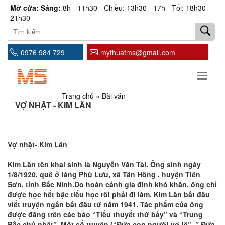
Mở cửa: Sáng:
8h - 11h30 - Chiều: 13h30 - 17h - Tối: 18h30 -
21h30
0976 984 729
mythuatms@gmail.com
Trang chủ
»
Bài văn
VỢ NHẶT - KIM LÂN
Vợ nhặt- Kim Lân
Kim Lân tên khai sinh là Nguyễn Văn Tài. Ông sinh ngày
1/8/1920, quê ở làng Phù Lưu, xã Tân Hồng , huyện Tiên
Sơn, tỉnh Bắc Ninh.Do hoàn cảnh gia đình khó khăn, ông chỉ
được học hết bậc tiểu học rồi phải đi làm. Kim Lân bắt đầu
viết truyện ngắn bắt đầu từ năm 1941. Tác phẩm của ông
được đăng trên các báo “Tiểu thuyết thứ bảy” và “Trung
Bắc chủ nhật”. Một số truyện (“Đứa con người vợ lẽ”, ” Đứa