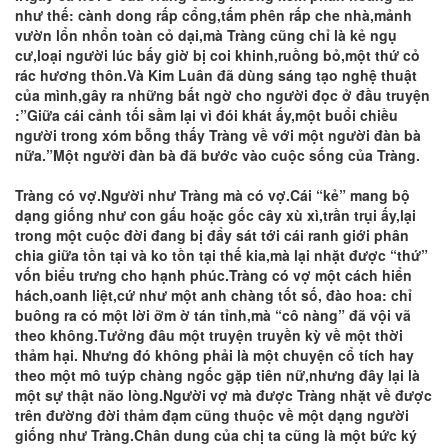
như thế: cành dong rấp cổng,tấm phên rấp che nhà,mảnh
vườn lổn nhổn toàn cỏ dại,mà Tràng cũng chỉ là kẻ ngụ
cư,loại người lúc bấy giờ bị coi khinh,ruồng bỏ,một thứ cỏ
rác hương thôn.Và Kim Luân đã dùng sáng tạo nghệ thuật
của mình,gây ra những bất ngờ cho người đọc ở đầu truyện
:”Giữa cái cảnh tối sầm lại vì đói khát ấy,một buổi chiều
người trong xóm bỗng thấy Tràng về với một người đàn bà
nữa.”Một người đàn bà đã bước vào cuộc sống của Tràng.
Tràng có vợ.Người như Tràng mà có vợ.Cái “kẻ” mang bộ
dạng giống như con gấu hoặc gốc cây xù xì,trần trụi ấy,lại
trong một cuộc đời đang bị đẩy sát tới cái ranh giới phân
chia giữa tồn tại và ko tồn tại thế kia,mà lại nhặt được “thứ”
vốn biểu trưng cho hạnh phúc.Tràng có vợ một cách hiển
hách,oanh liệt,cứ như một anh chàng tốt số, đào hoa: chỉ
buông ra có một lời ỡm ờ tán tỉnh,mà “cô nàng” đã vội vã
theo không.Tưởng đâu một truyện truyền kỳ về một thời
thảm hại. Nhưng đó không phải là một chuyện cổ tích hay
theo một mô tuýp chàng ngốc gặp tiên nữ,nhưng đây lại là
một sự thật não lòng.Người vợ mà được Tràng nhặt về được
trên đường đời thảm đạm cũng thuộc về một dạng người
giống như Tràng.Chân dung của chị ta cũng là một bức ký