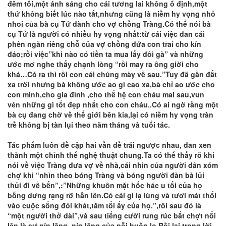
đêm tối,một ánh sáng cho cái tương lai không ổ định,một
thứ không biết lúc nào tắt,nhưng cũng là niềm hy vọng nhỏ
nhoi của bà cụ Tứ dành cho vợ chồng Tràng.Có thể nói bà
cụ Tứ là người có nhiều hy vọng nhất:từ cái việc đan cái
phên ngăn riêng chỗ của vợ chồng đứa con trai cho kín
đáo;rồi việc”khi nào có tiền ta mua lấy đôi gà” và những
ước mơ nghe thấy chạnh lòng “rồi may ra ông giời cho
khá…Có ra thì rồi con cái chúng mày về sau.”Tuy đã gần đất
xa trời nhưng bà không ước ao gì cao xa,bà chỉ ao ước cho
con mình,cho gia đình ,cho thế hệ con cháu mai sau,vun
vén những gì tốt đẹp nhất cho con cháu..Có ai ngờ rằng một
bà cụ đang chờ về thế giới bên kia,lại có niềm hy vọng tràn
trề không bị tàn lụi theo năm tháng và tuổi tác.
Tác phẩm luôn đề cập hai vần đề trái ngược nhau, đan xen
thành một chỉnh thể nghệ thuật chung.Ta có thể thấy rõ khi
nói về việc Tràng đưa vợ về nhà,cái nhìn của người dân xóm
chợ khi “nhìn theo bóng Tràng và bóng người đàn bà lủi
thủi đi về bến”,:”Những khuôn mặt hốc hác u tối của họ
bỗng dưng rạng rỡ hẳn lên.Có cái gì lạ lùng và tươi mát thổi
vào cuộc sống đói khát,tăm tối ấy của họ.”,rồi sau đó là
“một người thở dài”,và sau tiếng cười rung rúc bất chợt nổi
lên là sự nín lặng_nín lặng của nỗi buồn lo.Rồi lại trong lời