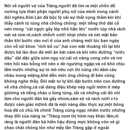
Nói về người vợ của Tràng,người đã tìm ra một chốn để
nương tựa thân phận người phụ nữ của mình trong cảnh
đói nghèo,Kim Lân đã bộc lộ vài sự thất vọng thầm kín khi
thấy cảnh tù túng nhà chồng chồng: một tiếng thở dài cố
nén trong “cái ngực gầy lép nhô hẳn lên” trước túp nhà rách
nát và rúm ró;cách nhếch cười nhạt nhẽo và nét mặt bần
thần khi bước vào nơi ở của anh chàng mới lúc ban ngày
còn vỗ túi khoe “rích bố cu”;hai con mắt thoáng tối lại khi
được bà lão đon đả mời ăn bát cám.và khi trên đường “rước
dâu” dài dặc giữa xóm ngụ cư.cái cô nàng cong cớn và trơ
trẽn hồi nào bỗng trở nên e dè ngượng ngập;và có khó chịu
lắm trước những sự tò mò trêu cợt thì cũng chỉ dám càu
nhàu trong miệng,khẽ đến mức ông chồng đi bên cũng
không nghe thấy. Đôi mắt tư lự khi đặt bước trên con đường
về nhà chồng,cả cái dáng điệu khép nép ngồi mớm ở mép
giừơng và tiếng chào u lúng túng..tất cả những cái đó chỉ
làm cho người đàn bà gầy nhom,xám xịt và rách rưới c1o
được cảm giác m2inh đã là một nàng dâu thực sự,một bông
hoa đã có chủ.Và chính Tràng cũng ngạc nhiên trước những
thay đổi của nàng ta:”Tràng nom thị hôm nay khác lắm,rõ
ràng là người đàn bà hiền hậu đúng mực không còn vẻ gì
chao chát chỏng lỏn như mấy lần Tràng gặp ở ngoài