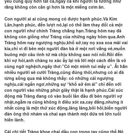
yêu cũng qúy hơn tất cả,ngay cả khi người ta tưởng như
rằng không còn cần gì hơn là một miếng cơm ăn.
Con người ai ai cũng mong có được hạnh phúc.Và Kim
Lân,hạnh phúc, đến lượt nó,lại có thể làm thay đổi cả một
con người như chính Tràng chẳng hạn.Tràng hôm nay đã
không còn giống như Tràng của những ngày hôm qua.Anh
Tràng hôm nay ngượng nghịu,khổ sở,tay nọ xoa xoa mãi vai
kia,chỉ vì đi bên một người đàn bà ở một nơi vắng vẻ,muốn
buông một câu tình tứ mà chịu không sao nói nổi.Rồi đến
khi vợ hỏi,anh chàng to xác ấy lại trả lời một cách đến là vô
cùng ngờ nghệch,ngây thơ:”Có một mình tui mấy u”. Ắt hẳn
nhiều người sẽ cười Tràng,cũng đúng thôi,nhưng có ai đã
từng sống qua mà không thấy: có những cái ngượng
nghịu,cái ngẩn ngơ,những sự “khổ sở êm ái” chỉ đến với
con người vào những phút giây thật là hạnh phúc.Cái xúc
động mà Tràng đang có vào buổi lần đầu đi bên người vợ
nhặt,ngẫm ra cũng không ít điều xót xa,cay đắng,nhưng ít
nhất cũng là một thứ xúc động,lâng lâng,bồi hồi,biến người
đàn ông thô nhám và chai sạn thành một đứa trẻ lớn tuổi
hiền lành.
Cái chi tiết Tràng khoe chai dầu con trong tay cũng thế.Nó