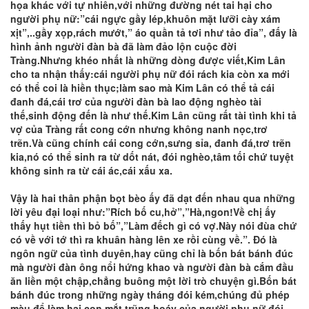
họa khác với tự nhiên,với những đường nét tai hại cho
người phụ nữ:”cái ngực gầy lép,khuôn mặt lưỡi cày xám
xịt”,..gầy xọp,rách mướt,” áo quần tả tơi như tảo đỉa”, đấy là
hình ảnh người đàn bà đã làm đảo lộn cuộc đời
Tràng.Nhưng khéo nhất là những dòng được viết,Kim Lân
cho ta nhận thấy:cái người phụ nữ đói rách kia còn xa mới
có thể coi là hiền thục;làm sao mà Kim Lân có thể tả cái
đanh đá,cái trơ của người đàn bà lao động nghèo tài
thế,sinh động đến là như thế.Kim Lân cũng rất tài tình khi tả
vợ của Tràng rất cong cớn nhưng không nanh nọc,trơ
trẽn.Và cũng chính cái cong cớn,sưng sỉa, đanh đá,trơ trẽn
kia,nó có thể sinh ra từ dốt nát, đói nghèo,tâm tối chứ tuyệt
không sinh ra từ cái ác,cái xấu xa.
Vậy là hai thân phận bọt bèo ấy đã dạt đến nhau qua những
lời yêu đại loại như:”Rích bố cu,hở”,”Hà,ngon!Về chị ấy
thấy hụt tiền thì bỏ bố”,”Làm đếch gì có vợ.Này nói đùa chứ
có về với tớ thì ra khuân hàng lên xe rồi cùng về.”. Đó là
ngôn ngữ của tình duyên,hay cũng chỉ là bốn bát bánh đúc
mà người đàn ông nổi hứng khao và người đàn bà cắm đầu
ăn liền một chập,chẳng buông một lời trò chuyện gì.Bốn bát
bánh đúc trong những ngày tháng đói kém,chúng đủ phép
màu để làm hai con mắt trũng hoáy của người phụ nữ đói