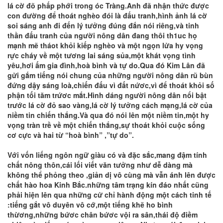
lá cờ đõ phấp phới trong óc Tràng.Anh đã nhận thức được
con đường để thoát nghèo đói là đấu tranh,hình ảnh lá cờ
soi sáng anh đi đến lý tưởng đúng đắn nói riêng,và tinh
thần đấu tranh của người nông dân đang thôi th1uc họ
mạnh mẽ tháot khỏi kiếp nghèo và một ngọn lửa hy vọng
rực cháy về một tương lai sáng sủa,một khát vọng tình
yêu,hơi ấm gia đình,hoà bình và tự do.Qua đó Kim Lân đã
gửi gắm tiếng nói chung của những người nông dân rũ bùn
đứng dậy sáng loà,chiến đấu vì đất nứơc,vì để thoát khỏi số
phận tối tăm trứơc mắt.Hình dáng người nông dân nổi bật
trước lá cờ đỏ sao vàng,lá cờ lý tưởng cách mạng,lá cờ của
niềm tin chiến thắng.Và qua đó nói lên một niềm tin,một hy
vọng tràn trề về một chiến thắng,sự thoát khỏi cuộc sống
cơ cực và hai từ “hoà bình” ,”tự do”.
Với vốn liếng ngôn ngữ giàu có và đặc sắc,mang đậm tính
chất nông thôn,cái lối viết văn tưởng như dễ dàng mà
không thể phỏng theo ,giản dị vô cùng mà vẫn ánh lên được
chất hào hoa Kinh Bắc.những tâm trạng kín đáo nhất cũng
phải hiện lên qua những cử chỉ hành động một cách tinh tế
:tiếng gắt vô duyên vô cớ,một tiếng khẽ ho bình
thừơng,những bứơc chân bứơc vội ra sân,thái độ điềm