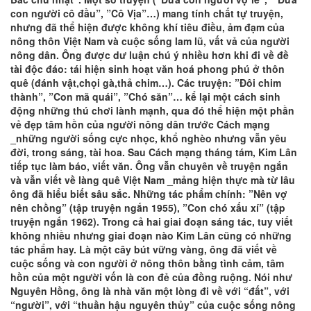
con người cô đầu”, ”Cô Vịa”…) mang tính chất tự truyện,
nhưng đã thể hiện được không khí tiêu điều, ảm đạm của
nông thôn Việt Nam và cuộc sống lam lũ, vất vả của người
nông dân. Ông được dư luận chú ý nhiều hơn khi đi về đề
tài độc đáo: tái hiện sinh hoạt văn hoá phong phú ở thôn
quê (đánh vật,chọi gà,thả chim…). Các truyện: ”Đôi chim
thành”, ”Con mã quái”, ”Chó săn”… kể lại một cách sinh
động những thú chơi lành mạnh, qua đó thể hiện một phần
vẻ đẹp tâm hồn của người nông dân trước Cách mạng
_những người sống cực nhọc, khổ nghèo nhưng vẫn yêu
đời, trong sáng, tài hoa. Sau Cách mạng tháng tám, Kim Lân
tiếp tục làm báo, viết văn. Ông vẫn chuyên về truyện ngắn
và vẫn viết về làng quê Việt Nam _mảng hiện thực mà từ lâu
ông đã hiểu biết sâu sắc. Những tác phẩm chính: ”Nên vợ
nên chồng” (tập truyện ngắn 1955), ”Con chó xấu xí” (tập
truyện ngắn 1962). Trong cả hai giai đoạn sáng tác, tuy viết
không nhiều nhưng giai đoạn nào Kim Lân cũng có những
tác phẩm hay. Là một cây bút vững vàng, ông đã viết về
cuộc sống và con người ở nông thôn bằng tình cảm, tâm
hồn của một người vốn là con đẻ của đồng ruộng. Nói như
Nguyên Hồng, ông là nhà văn một lòng đi về với “đất”, với
“người”, với “thuần hậu nguyên thủy” của cuộc sống nông