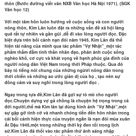
thôn (Bước đường viết văn NXB Văn học Hà Nội 1971). (SGK
Văn học 12)
Với một tâm hồn luôn hướng về cuộc sống và con người
nông thôn, Kim Lân luôn đặt ra những vấn đề xã hội làng
quê rất tự nhiên và gần gũi ,dễ đi vào lòng người đọc. Đặc
biệt dựa trên bối cảnh nạn đói năm 1945, Kim Lân đã thể
hiện tài năng của mình qua tác phẩm “Vợ Nhặt”_một tác
phẩm thấm đẫm tinh thần nhân đạo, phản ánh cuộc sống
nghèo khổ, cơ cực và khát vọng về hạnh phúc gia đình của
người nông dân Việt Nam trong thời Pháp thuộc. Qua đó
bày tỏ tiếng nói chung của những ngừơi nông dân trong
thời chiến và những ao ước giản dị của họ , tạo nên sự
đồng cảm và suy nghĩ trong lòng người đọc .
Ngay trong tựa đề,Kim Lân đã gợi sự tò mò cho người
đọc.Chuyện dựng vợ gả chồng là chuyện hệ trọng trong cả
đời người,thế mà Kim lân lại dùng hình ảnh “Vợ Nhặt”,một
sự gặp gỡ tình cờ và nhanh chóng tiến đến hôn nhân trong
cái bối cảnh hiện thực của truyện ngắn là nạn đói mùa xuân
Ất Dậu 1945,một trong những thời kỳ đen tối trong lịch
sử.Kim Lân đã thổi vào tác phẩm thứ ánh sáng nhập