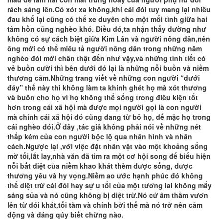
rách sáng lên.Có xót xa không,khi cái đói tuy mang lại nhiều
đau khổ lại cũng có thể xe duyên cho một mối tình giữa hai
tâm hồn cũng nghèo khó. Điều đó,ta nhận thấy dường như
không có sự cách biệt giữa Kim Lân và người nông dân,nên
ông mới có thể miêu tả người nông dân trong những năm
nghèo đói mới chân thật đến như vậy,và những tình tiết có
vẻ buồn cười thì bên dưới đó lại là những nỗi buồn và niềm
thương cảm.Những trang viết về những con người “dưới
đáy” thế này thì không làm ta khinh ghét họ mà xót thương
và buồn cho họ vì họ không thể sống trong điều kiện tốt
hơn trong cái xã hội mà được mọi người gọi là con người
mà chính cái xã hội đó cũng đang từ bỏ họ, để mặc họ trong
cái nghèo đói.Ở đây ,tác giả không phải nói về những nét
thấp kém của con người bộc lộ qua nhân hình và nhân
cách.Ngược lại ,với việc đặt nhân vật vào một khoảng sống
mờ tối,lắt lay,nhà văn đã tìm ra một cơ hội song để biểu hiện
nỗi bất diệt của niềm khao khát thèm được sống, được
thương yêu và hy vọng.Niềm ao ước hạnh phúc đó không
thể diệt trừ cái đói hay sự u tối của một tương lai không mấy
sáng sủa và nó cũng không bị diệt trừ.Nó cứ âm thầm vươn
lên từ đói khát,tối tăm và chính bởi thế mà nó trở nên cảm
động và đáng qúy biết chừng nào.