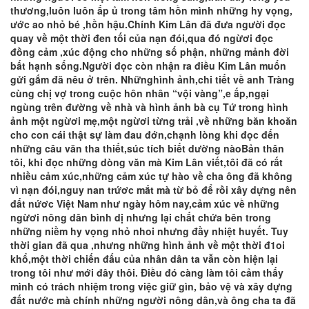
thương,luôn luôn ấp ủ trong tâm hồn mình những hy vọng,
ước ao nhỏ bé ,hồn hậu.Chính Kim Lân đã đưa người đọc
quay về một thời đen tối của nạn đói,qua đó ngừơi đọc
đồng cảm ,xúc động cho những số phận, những mảnh đời
bất hạnh sống.Người đọc còn nhận ra điều Kim Lân muốn
gửi gắm đã nêu ở trên. Nhữnghình ảnh,chi tiết về anh Tràng
cùng chị vợ trong cuộc hôn nhân “vội vàng”,e ấp,ngại
ngùng trên đường về nhà và hình ảnh bà cụ Tứ trong hình
ảnh một ngừơi mẹ,một ngừơi từng trải ,về những băn khoăn
cho con cái thật sự làm đau đớn,chạnh lòng khi đọc đến
những câu văn tha thiết,súc tích biết dường nàoBản thân
tôi, khi đọc những dòng văn mà Kim Lân viết,tôi đã có rất
nhiều cảm xúc,những cảm xúc tự hào về cha ông đã không
vì nạn đói,nguy nan trứơc mắt mà từ bỏ để rồi xây dựng nên
đất nứơc Việt Nam như ngày hôm nay,cảm xúc về những
ngừơi nông dân bình dị nhưng lại chất chứa bên trong
những niềm hy vọng nhỏ nhoi nhưng đầy nhiệt huyết. Tuy
thời gian đã qua ,nhưng những hình ảnh về một thời đ1oi
khổ,một thời chiến đấu của nhân dân ta vẫn còn hiện lại
trong tôi như mới đây thôi. Điều đó càng làm tôi cảm thấy
mình có trách nhiệm trong việc giữ gìn, bảo vệ và xây dựng
đất nước mà chính những người nông dân,và ông cha ta đã