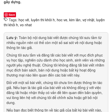
gầy dựng.
Save
Tags:
học vẽ
,
luyên thi khôi h
,
hoc ve
,
kim lân
,
vợ nhặt
,
luyện
thi khối h
,
vo nhat
Lưu ý:
Toàn bộ nội dung bài viết được chúng tôi sưu tầm từ
nhiều nguồn nên có thể còn một số sai sót về nội dung hoặc
thông tin tác giả.
Chúng tôi sưu tầm và đăng tải các bài viết với mục đích phục
vụ học tập, nghiên cứu dành cho học sinh, sinh viên và những
người yêu nghệ thuật. Chúng tôi không đăng tải bài viết nhằm
mục đích bán sách, bán nội dung hoặc bất kỳ hoạt động
thương mại nào liên quan đến các bài viết này.
Đối với một số bài viết, chúng tôi chưa tìm được thông tin tác
giả. Nếu bạn là tác giả của bài viết và không đồng ý với việc
đăng tải hoặc nhận thấy có vấn đề liên quan đến bản quyền,
vui lòng liên hệ với chúng tôi để chỉnh sửa hoặc gỡ bỏ nội
dung.
Nếu bạn đọc biết thông tin về tác giả của bất kỳ bài viết nào,