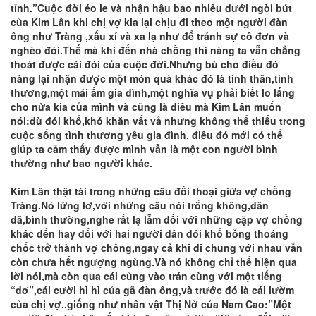
tỉnh.”Cuộc đời éo le và nhận hậu bao nhiêu dưới ngòi bút
của Kim Lân khi chị vợ kia lại chịu đi theo một người đàn
ông như Tràng ,xấu xí và xa lạ như để tránh sự cô đơn và
nghèo đói.Thế mà khi đến nhà chồng thì nàng ta vẫn chẳng
thoát được cái đói của cuộc đời.Nhưng bù cho điều đó
nàng lại nhận được một món quà khác đó là tình thân,tình
thương,một mái ấm gia đình,một nghĩa vụ phải biết lo lắng
cho nửa kia của mình và cũng là điều mà Kim Lân muốn
nói:dù đói khổ,khó khăn vất vả nhưng không thể thiếu trong
cuộc sống tình thương yêu gia đình, điều đó mới có thể
giúp ta cảm thấy được mình vẫn là một con người bình
thường như bao người khác.
Kim Lân thật tài trong những câu đối thoại giữa vợ chồng
Tràng.Nó lửng lơ,với những câu nói trổng không,dân
dã,bình thường,nghe rất lạ lẫm đối với những cặp vợ chồng
khác đến hay đối với hai người dân đói khổ bỗng thoáng
chốc trở thành vợ chồng,ngay cả khi đi chung với nhau vẫn
còn chưa hết ngượng ngùng.Và nó không chỉ thể hiện qua
lời nói,mà còn qua cái củng vào trán cùng với một tiếng
“dơ”,cái cười hì hì của gã đàn ông,và trước đó là cái lườm
của chị vợ..giống như nhân vật Thị Nở của Nam Cao:”Một