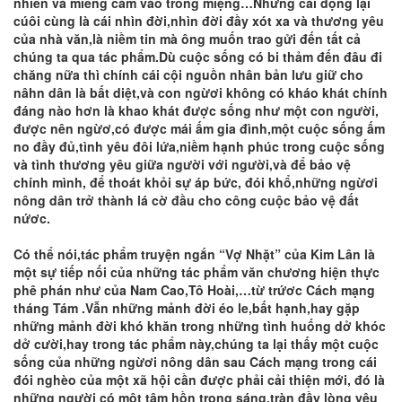
nhiên và miếng cám vào trong miệng…Nhưng cái đọng lại
cúôi cùng là cái nhìn đời,nhìn đời đầy xót xa và thương yêu
của nhà văn,là niềm tin mà ông muốn trao gửi đến tất cả
chúng ta qua tác phẩm.Dù cuộc sống có bi thảm đến đâu đi
chăng nữa thì chính cái cội nguồn nhân bản lưu giữ cho
nâhn dân là bất diệt,và con ngừơi không có kháo khát chính
đáng nào hơn là khao khát được sống như một con người,
được nên ngừơ,có được mái ấm gia đình,một cuộc sống ấm
no đầy đủ,tình yêu đôi lứa,niềm hạnh phúc trong cuộc sống
và tình thương yêu giữa người với người,và để bảo vệ
chính mình, để thoát khỏi sự áp bức, đói khổ,những ngừơi
nông dân trở thành lá cờ đầu cho công cuộc bảo vệ đất
nứơc.
Có thể nói,tác phẩm truyện ngắn “Vợ Nhặt” của Kim Lân là
một sự tiếp nối của những tác phẩm văn chương hiện thực
phê phán như của Nam Cao,Tô Hoài,…từ trứơc Cách mạng
tháng Tám .Vẫn những mảnh đời éo le,bất hạnh,hay gặp
những mảnh đời khó khăn trong những tình huống dở khóc
dở cười,hay trong tác phẩm này,chúng ta lại thấy một cuộc
sống của những ngừơi nông dân sau Cách mạng trong cái
đói nghèo của một xã hội cần được phải cải thiện mới, đó là
những người có một tâm hồn trong sáng,tràn đầy lòng yêu