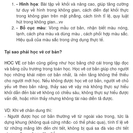
- Hình họa
: Bài tập về khối và nâng cao, giúp tăng cường
tư duy về hình trong không gian, cách diễn đạt khối thực
trong không gian trên mặt phẳng, cách tính tỉ lệ, quy luật
hút trong không gian...vv
- Bố cục màu
: Vòng mầu cơ bản, nhận biết màu nóng,
lạnh, cách pha màu và dùng màu , cách phối hợp màu sắc.
Hiệu quả của màu sắc trong ứng dụng thực tế.
Tại sao phải học vẽ cơ bản?
HOC VE
cơ bản cũng giống như học bảng chữ cái trong tập đọc
và bảng cửu trương trong toán học. Học vẽ cơ bản giúp cho người
học những khái niệm cơ bản nhất, là nền tảng không thể thiếu
cho người mới học. Nếu không được học vẽ cơ bản, người vẽ chủ
yếu vẽ theo bản năng, thấy sao vẽ vậy mà không thực sự hiểu
khối dẫn đến bài vẽ không có chiều sâu, không thực sự hiểu được
vấn đề, hoặc nhìn thấy nhưng không tài nào diễn tả được.
VD: Khi vẽ chân dung thì:
- Người được học cơ bản thường vẽ từ ngoài vào trong, tức là
dựng khung (không quá cứng nhắc- có thể phác qua), tính tỉ lệ vẽ
từ những mảng lớn đến chi tiết, không bị quá sa đà vào chi tiết