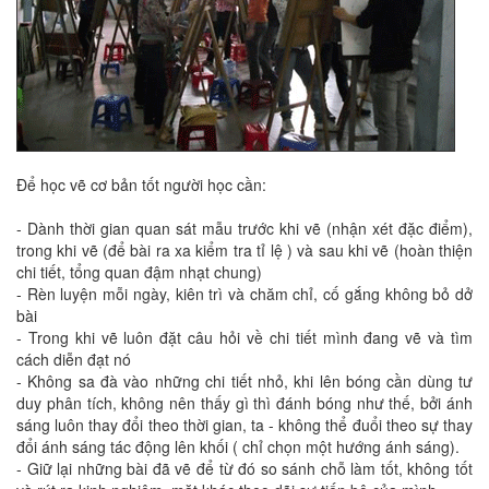
Để học vẽ cơ bản tốt người học cần:
- Dành thời gian quan sát mẫu trước khi vẽ (nhận xét đặc điểm),
trong khi vẽ (để bài ra xa kiểm tra tỉ lệ ) và sau khi vẽ (hoàn thiện
chi tiết, tổng quan đậm nhạt chung)
- Rèn luyện mỗi ngày, kiên trì và chăm chỉ, cố gắng không bỏ dở
bài
- Trong khi vẽ luôn đặt câu hỏi về chi tiết mình đang vẽ và tìm
cách diễn đạt nó
- Không sa đà vào những chi tiết nhỏ, khi lên bóng cần dùng tư
duy phân tích, không nên thấy gì thì đánh bóng như thế, bởi ánh
sáng luôn thay đổi theo thời gian, ta - không thể đuổi theo sự thay
đổi ánh sáng tác động lên khối ( chỉ chọn một hướng ánh sáng).
- Giữ lại những bài đã vẽ để từ đó so sánh chỗ làm tốt, không tốt