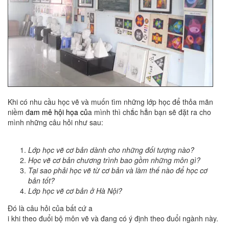
Khi có nhu cầu học vẽ và muốn tìm những lớp học để thỏa mãn
niềm đ
am mê
hội họa
củ
a mình thì chắc hẳn bạn sẽ đặt ra cho
mình những câu hỏi như sau:
Lớp học vẽ cơ bản dành cho những đối tượng nào?
Học vẽ cơ bản chương trình bao gồm những môn gì?
Tại sao phải học vẽ từ cơ bản và làm thế nào để học cơ
bản tốt?
Lớp học vẽ cơ bản ở Hà Nội?
Đó là câu hỏi của bất cứ a
i khi theo đuổi bộ môn vẽ và đang có ý định theo đuổi ngành này.