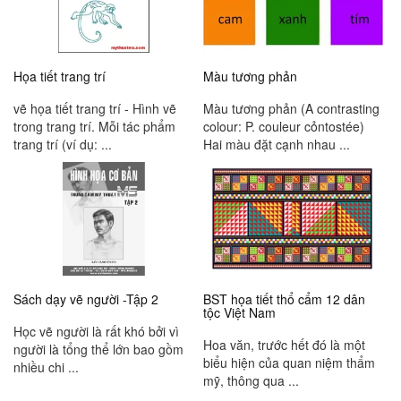
Họa tiết trang trí
Màu tương phản
vẽ họa tiết trang trí - Hình vẽ
Màu tương phản (A contrasting
trong trang trí. Mỗi tác phẩm
colour: P. couleur cỏntostée)
trang trí (ví dụ: ...
Hai màu đặt cạnh nhau ...
Sách dạy vẽ người -Tập 2
BST họa tiết thổ cẩm 12 dân
tộc Việt Nam
Học vẽ người là rất khó bởi vì
Hoa văn, trước hết đó là một
người là tổng thể lớn bao gồm
biểu hiện của quan niệm thẩm
nhiều chi ...
mỹ, thông qua ...