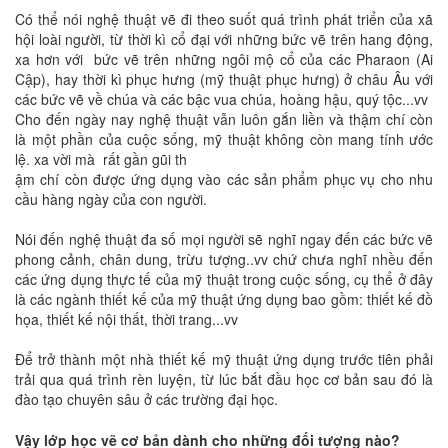
Có thể nói nghệ thuật vẽ đi theo suốt quá trình phát triển của xã
hội loài người, từ thời kì cổ đại với những bức vẽ trên hang động,
xa hơn với bức vẽ trên những ngôi mộ cổ của các Pharaon (Ai
Cập), hay thời kì phục hưng (mỹ thuật phục hưng) ở châu Âu với
các bức vẽ về chúa và các bậc vua chúa, hoàng hậu, quý tộc...vv
Cho đến ngày nay nghệ thuật vẫn luôn gắn liền và thậm chí còn
là một phần của cuộc sống, mỹ thuật không còn mang tính ước
lệ. xa vời mà rất gần gũi th
ậm chí còn được ứng dụng vào các sản phẩm phục vụ cho nhu
cầu hàng ngày của con người.
Nói đến nghệ thuật đa số mọi người sẽ nghĩ ngay đến các bức vẽ
phong cảnh, chân dung, trừu tượng..vv chứ chưa nghĩ nhều đến
các ứng dụng thực tế của mỹ thuật trong cuộc sống, cụ thể ở đây
là các ngành thiết kế của mỹ thuật ứng dụng bao gồm: thiết kế đồ
họa, thiết kế nội thất, thời trang...vv
Để trở thành một nhà thiết kế mỹ thuật ứng dụng trước tiên phải
trải qua quá trình rèn luyện, từ lúc bắt đầu học cơ bản sau đó là
đào tạo chuyên sâu ở các trường
đại học.
Vậy lớp học vẽ cơ bản dành cho những đối tượng nào?