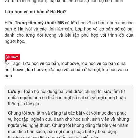
và rút ra kinh nghiệm, mặt khác theo dõi sự tiến bộ của mình
Lớp học vẽ cơ bản ở Hà Nội?
Hiện
Trung tâm mỹ thuật MS
có lớp học vẽ cơ bản dành cho các
bạn ở Hà Nội và các tỉnh lân cận. Lớp học vẽ cơ bản sẽ có bài
dành cho từng đối tượng và bài tập phù hợp với trình độ của
người học.
Save
Tags:
Lớp học vẽ cơ bản
,
lophocve
,
lop hoc ve co ban o ha
noi
,
hocve
,
lop hocve
,
lớp học vẽ cơ bản ở hà nội
,
lop hoc ve co
ban
Lưu ý:
Toàn bộ nội dung bài viết được chúng tôi sưu tầm từ
nhiều nguồn nên có thể còn một số sai sót về nội dung hoặc
thông tin tác giả.
Chúng tôi sưu tầm và đăng tải các bài viết với mục đích phục
vụ học tập, nghiên cứu dành cho học sinh, sinh viên và những
người yêu nghệ thuật. Chúng tôi không đăng tải bài viết nhằm
mục đích bán sách, bán nội dung hoặc bất kỳ hoạt động
thương mại nào liên quan đến các bài viết này.